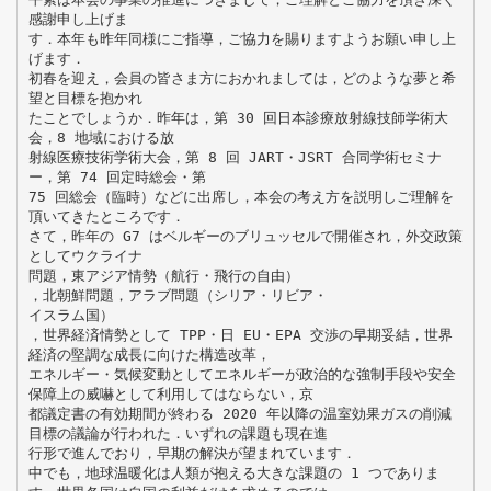
感謝申し上げま
す．本年も昨年同様にご指導，ご協力を賜りますようお願い申し上
げます．
初春を迎え，会員の皆さま方におかれましては，どのような夢と希
望と目標を抱かれ
たことでしょうか．昨年は，第 30 回日本診療放射線技師学術大
会，8 地域における放
射線医療技術学術大会，第 8 回 JART・JSRT 合同学術セミナ
ー，第 74 回定時総会・第
75 回総会（臨時）などに出席し，本会の考え方を説明しご理解を
頂いてきたところです．
さて，昨年の G7 はベルギーのブリュッセルで開催され，外交政策
としてウクライナ
問題，東アジア情勢（航行・飛行の自由）
，北朝鮮問題，アラブ問題（シリア・リビア・
イスラム国）
，世界経済情勢として TPP・日 EU・EPA 交渉の早期妥結，世界
経済の堅調な成長に向けた構造改革，
エネルギー・気候変動としてエネルギーが政治的な強制手段や安全
保障上の威嚇として利用してはならない，京
都議定書の有効期間が終わる 2020 年以降の温室効果ガスの削減
目標の議論が行われた．いずれの課題も現在進
行形で進んでおり，早期の解決が望まれています．
中でも，地球温暖化は人類が抱える大きな課題の 1 つでありま