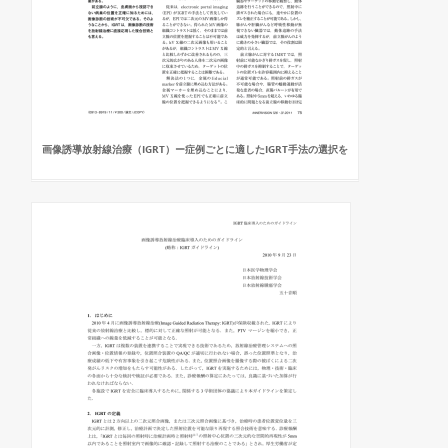
画像誘導放射線治療（IGRT）ー症例ごとに適したIGRT手法の選択を