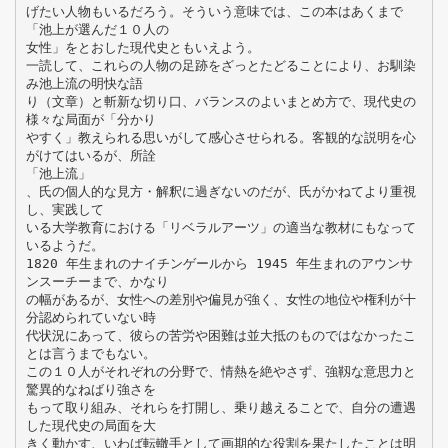
げたい人物もいるだろう。そういう意味では、この本はあくまで
「池上が選んだ１０人の
女性」をとおした現代史ともいえよう。
一読して、これらの人物の足跡をざっとたどることにより、お馴染
み池上流の明快な語
り（文章）と斬新な切り口、バランスのよいまとめ方で、現代史の
様々な局面が「分かり
やすく」教えられる思いがして感心させられる。客観的な説明を心
がけてはいるが、所詮
「池上流」
、氏の個人的な見方・解釈に過ぎないのだが、氏がかねてより重視
し、実践して
いる大学教育における「リベラルアーツ」の適当な教材にもなって
いるようだ。
1820 年生まれのナイチンゲールから 1945 年生まれのアウンサ
ンスーチーまで、かなり
の幅があるが、女性への差別や偏見が強く、女性の地位や権利が十
分認められていない時
代状況にあって、彼らの苦労や困難は並大抵のものではなかったこ
とは言うまでもない。
この１０人がそれぞれの分野で、情熱を絶やさず、強靱な意思力と
驚異的なねばり強さを
もって取り組み、それらを打開し、乗り越えることで、自分の遭遇
した現代史の局面を大
きく動かす、いわば転轍手として画期的な役割を果たしたことは明