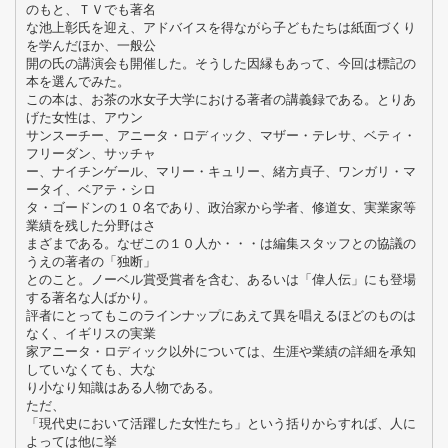
のもと、ＴＶでも著名
な池上彰氏を迎え、アドバイスを得ながら子どもたちは紙面づくり
を学んだほか、一般公
開の氏の講演会も開催した。そうした因縁もあって、今回は標記の
本を選んでみた。
この本は、お茶の水女子大学における著者の講義録である。とりあ
げた女性は、アウン
サンスーチー、アニータ・ロディック、マザー・テレサ、ベティ・
フリーダン、サッチャ
ー、ナイチンゲール、マリー・キュリー、緒方貞子、ワンガリ・マ
ータイ、ベアテ・シロ
タ・ゴードンの１０名であり、政治家から学者、修道女、実業家等
業績を残した分野はさ
まざまである。なぜこの１０人か・・・は編集スタッフとの協議の
うえの著者の「独断」
とのこと。ノーベル賞受賞者を含む、あるいは「偉人伝」にも登場
する著名な人ばかり。
評者にとってもこのラインナップにあえて異を唱えるほどのものは
なく、イギリスの実業
家アニータ・ロディック以外については、生涯や業績の詳細を承知
していなくても、大な
り小なり知識はある人物である。
ただ、
「現代史において活躍した女性たち」という括りからすれば、人に
よっては他に挙