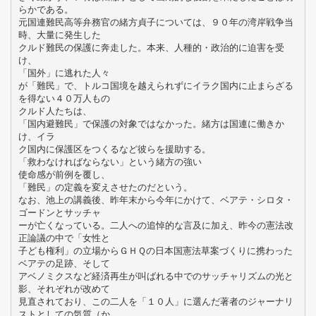
らかである。
元国連難民高等弁務官の緒方貞子については、９０年の湾岸戦争当
時、大量に発生した
クルド難民の保護に奔走した。本来、人種的・政治的に迫害を受
け、
「国外」に逃れた人々
が「難民」で、トルコ国境を越えられずにイラク国内に止まらざる
を得ない４０万人もの
クルド人たちは、
「国内避難民」で保護の対象ではなかった。緒方は国連に働きか
け、イラ
ク国内に保護区をつくるなど彼らを援助する。
「救わなければならない」という緒方の強い
使命感が前例を覆し、
「難民」の定義を変えさせたのだという。
なお、池上の講義後、昨年末から今年にかけて、ベアテ・シロタ・
ゴードンとサッチャ
ーが亡くなっている。二人への追悼的な言及に加え、昨今の憲法改
正論議の中で「女性と
子ども権利」の立場からＧＨＱの日本国憲法草案づくりに携わった
ベアテの足跡、そして
アベノミクスなど経済再生が叫ばれる中でのサッチャリズムの光と
影、それぞれが改めて
見直されており、この二人を「１０人」に選んだ著者のジャーナリ
ストとしての気質（か