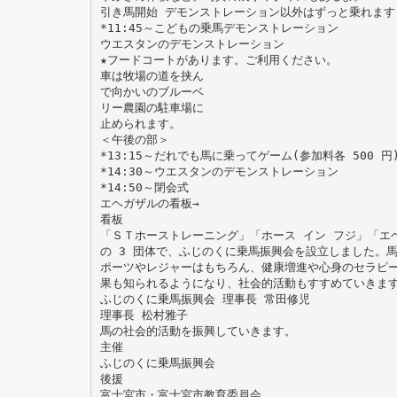
引き馬開始 デモンストレーション以外はずっと乗れます
*11:45～こどもの乗馬デモンストレーション
ウエスタンのデモンストレーション
★フードコートがあります。ご利用ください。
車は牧場の道を挟ん
で向かいのブルーベ
リー農園の駐車場に
止められます。
＜午後の部＞
*13:15～だれでも馬に乗ってゲーム(参加料各 500 円
*14:30～ウエスタンのデモンストレーション
*14:50～閉会式
エヘガザルの看板→
看板
「ＳＴホーストレーニング」「ホース イン フジ」「エ
の 3 団体で、ふじのくに乗馬振興会を設立しました。
ポーツやレジャーはもちろん、健康増進や心身のセラピ
果も知られるようになり、社会的活動もすすめていきま
ふじのくに乗馬振興会 理事長 常田修児
理事長 松村雅子
馬の社会的活動を振興していきます。
主催
ふじのくに乗馬振興会
後援