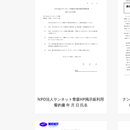
NPO法人サンネット青森HP掲示板利用
ナン
誓約書 年 月 日 氏名