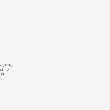
)
ヘガザル」
馬は、ス
ー効
す。