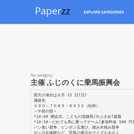
Paper
zz
EXPLORE CATEGORIES
No category
主催 ふじのくに乗馬振興会
雨天の場合は６月 15 日(日)
連絡先
０９０－７６８９－８９３２（松村）
＜午前の部＞
*10:00 開会式、こどもの流鏑馬(やぶさめ)披露
*10:50～だれでも馬に乗ってゲーム(参加料各 500 円
パン食い競争、ピンポン玉運び、積み木積み競争
やぶさめ体験など。写真の展示やクイズもあるよ。