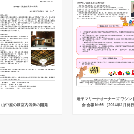
逗子マリーナオーナーズ ワシン
山中座の漆室内装飾の開発
会 会報 №66 （2014年1月発