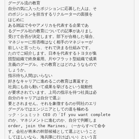
グーグル流の教育
自分の気に入ったポジションに応募した人は、そ
のポジションを担当するリクルーターの面接を
はじめに
ある雑誌で今やアメリカを代表する企業であ
るグーグル社の教育についての記事がありまし
受けて合否が決定します。部下が合格した場合、
マネジャーに拒否権はなく相手のマネジャーが
欲しいと言ったら、それで決まる仕組みです。
たのでご紹介します。日本を代表するトヨタが集
団型組織で終身雇用。片やフラット型組織で成果
主義のグーグル。その教育とはどのようなもので
しょうか。
指示待ち人間はいらない
好きなキャリアに進めるこの教育は裏返すと
社員にも自ら動いて成果を挙げるという能動性
が要求されています。上司の指示を待つ社員は必
自分のキャリアは自分で選ぶ
要とされません。それを象徴するのが同社のエリ
グーグルではエンジニアとしての道を極める
ック・シュミット CEO の「If you want complete
のか、マネジメントに進むのか、自分で判断しま
order, join the Marines」（一からすべて命令
す。会社が将来の幹部候補として選ぶということ
してほしいなら、海兵隊に行けばいい）という言