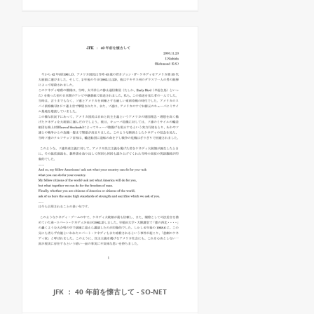
JFK ： 40 年前を懐古して - SO-NET