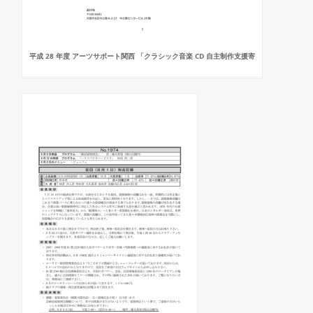
平成 28 年度 アーツサポート関西 「クラシック音楽 CD 自主制作支援寄