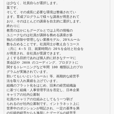
は少なく、社員自らが選択します。
葉です。
そして、その成長に必要な環境は整備されてい
ます。育成プログラムで様々な講座が用意されて
おり、そのほとんどの講座を自主的に選択します。
終わりに
教育のほかにもグーグルとでは上司の情報の
ユニークなのは社員が講師を務める講座が多
独占の排除や管理しない業務モデル、20％ルール
数を占めることです。社員同士が教え合うコース
（月に 4～5 日、就業時間の 20％を会社と社会を
が用意され、全社員が受講できます。
よくする目的であれば個人的に好きなテーマに
英会話や JAVA のコーディング、プロダクトに
関するトレーニングなど年間 100 種類以上のプロ
グラムが実施されています。
割いてもいいというルール）等、画期的な経営手
法を取り入れ業績を上げています。
組織のフラット化をはじめ、旧来の経営組織論
に基づく組織・人事管理手法を否定し、日本企業
キャリアの社内公募制
社員のキャリアの仕組みとしてもう一つ挙げ
られるのが社内公募制です。イントラネット上に
世界中のポジションが明記され、一定の基準を満
の伝統的経営からも逸脱したグーグルの経営手