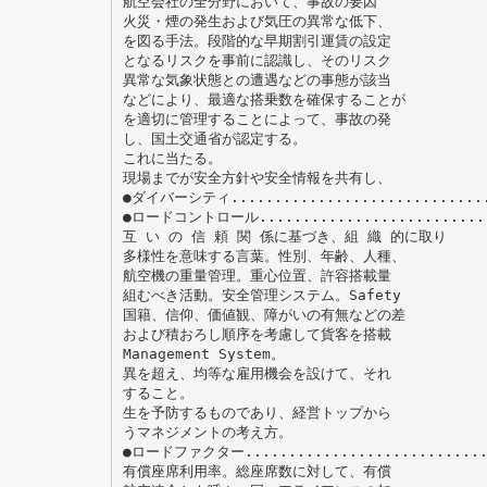
航空会社の全分野において、事故の要因
火災・煙の発生および気圧の異常な低下、
を図る手法。段階的な早期割引運賃の設定
となるリスクを事前に認識し、そのリスク
異常な気象状態との遭遇などの事態が該当
などにより、最適な搭乗数を確保することが
を適切に管理することによって、事故の発
し、国土交通省が認定する。
これに当たる。
現場までが安全方針や安全情報を共有し、
●ダイバーシティ..............................
●ロードコントロール...........................
互 い の 信 頼 関 係に基づき、組 織 的に取り
多様性を意味する言葉。性別、年齢、人種、
航空機の重量管理。重心位置、許容搭載量
組むべき活動。安全管理システム。Safety
国籍、信仰、価値観、障がいの有無などの差
および積おろし順序を考慮して貨客を搭載
Management System。
異を超え、均等な雇用機会を設けて、それ
すること。
生を予防するものであり、経営トップから
うマネジメントの考え方。
●ロードファクター............................
有償座席利用率。総座席数に対して、有償