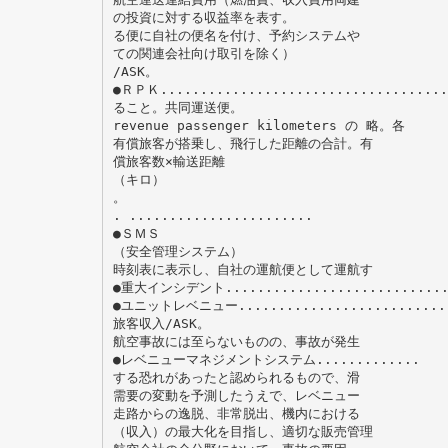
の投資に対する収益率を表す。
る便に自社の便名を付け、予約システムや
ての関連会社向け取引を除く）
/ASK。
●ＲＰＫ....................................
ること。共同運送便。
revenue passenger kilometers の 略。各
有償旅客が搭乗し、飛行した距離の合計。有
償旅客数×輸送距離
（キロ）
。
. .......................
●ＳＭＳ
（安全管理システム）
時刻表に表示し、自社の運航便として運航す
●重大インシデント............................
●ユニットレベニュー...........................
旅客収入/ASK。
航空事故には至らないものの、事故が発生
●レベニューマネジメントシステム.............
する恐れがあったと認められるもので、滑
需要の変動を予測したうえで、レベニュー
走路からの逸脱、非常脱出、機内における
（収入）の最大化を目指し、適切な販売管理