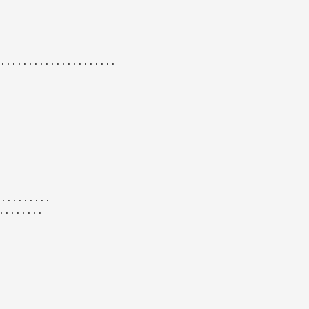
.....................
.........
.......