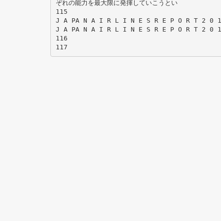
ぞれの能力を最大限に発揮していこうとい
115
J A PA N A I R L I N E S R E P O R T 2 0 
J A PA N A I R L I N E S R E P O R T 2 0 
116