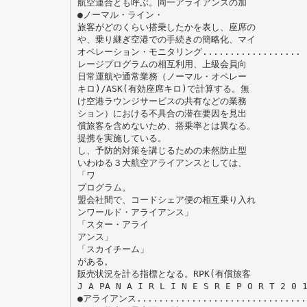
航空連合とも呼ぶ。同一アライアンスの加
●ノーマル・ライン・
旅客がどのくらい搭乗したかを表し、座席の
や、乗り継ぎ空港での手続きの簡略化、マイ
オペレーション・モニタリング..................
レージプログラムの相互利用、上級会員向
日常運航や通常業務（ノーマル・オペレー
キロ)/ASK(有効座席キロ)で計算する。無
け空港ラウンジサービスの共有などの業務
ション）における不具合の潜在要因を見出
償旅客を含めないため、搭乗率とは異なる。
提携を実施している。
し、予防的対策を講じるための未然防止型
いわゆる３大航空アライアンスとしては、
「ワ
プログラム。
盟会社間で、コードシェア便の相互乗り入れ
ンワールド・アライアンス」
「スター・アライ
アンス」
「スカイチーム」
がある。
販売状況を計る指標となる。RPK(有償旅客
J A PA N A I R L I N E S R E P O R T 2 0 
●アライアンス................................