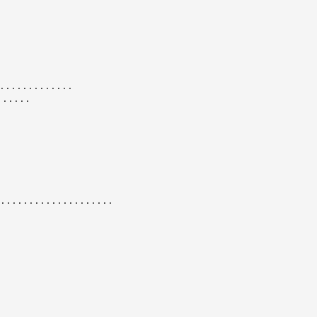
............
.....
....................