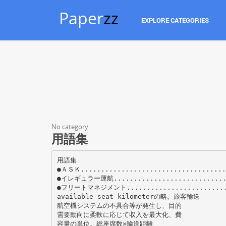
Paper
zz
EXPLORE CATEGORIES
No category
用語集
用語集
●ＡＳＫ....................................
●イレギュラー運航............................
●フリートマネジメント.........................
available seat kilometerの略。旅客輸送
航空機システムの不具合等が発生し、目的
需要動向に柔軟に応じて収入を最大化、費
容量の単位。総座席数×輸送距離