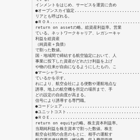
インメントをはじめ、サービスを運賃に含め
●オープンスカイ協定..........................
リアとも呼ばれる。
●ＲＯＡ....................................
return on assetの略。総資産利益率。営業
ている。ネットワークキャリア、レガシーキャ
利益を総資産
（純資産＋負債）
で割った数値。
国・地域間で締結する航空協定において、人
事業に投下した資産がどれだけ利益を上げ
や物の往来が自由になるようにしたもの。こ
●マーシャラー................................
ているかを示す。
れにより、航空会社による便数や運航地点な
誘導。地上の航空機を所定の場所まで、手
どの設定の自由度が高まる。
信号により誘導する専門職。
●コードシェア................................
●ユニットコスト..............................
●ＲＯＥ....................................
return on equityの略。株主資本利益率。
当期純利益を株主資本で割った数値。株主
航空会社間の合意のもとに、相手の運航す
航空運送連結費用（燃油費、収入費用両建