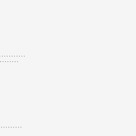
..........
.......
.........