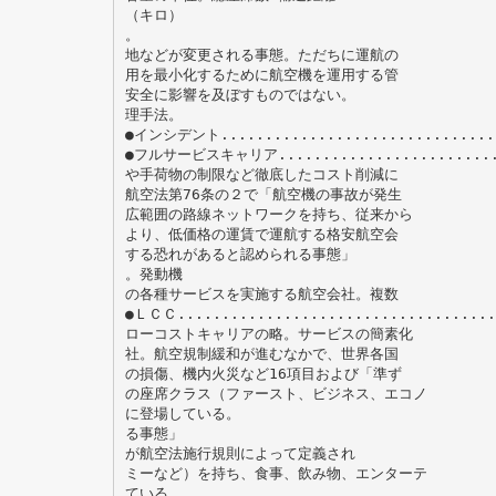
（キロ）
。
地などが変更される事態。ただちに運航の
用を最小化するために航空機を運用する管
安全に影響を及ぼすものではない。
理手法。
●インシデント................................
●フルサービスキャリア.........................
や手荷物の制限など徹底したコスト削減に
航空法第76条の２で「航空機の事故が発生
広範囲の路線ネットワークを持ち、従来から
より、低価格の運賃で運航する格安航空会
する恐れがあると認められる事態」
。発動機
の各種サービスを実施する航空会社。複数
●ＬＣＣ....................................
ローコストキャリアの略。サービスの簡素化
社。航空規制緩和が進むなかで、世界各国
の損傷、機内火災など16項目および「準ず
の座席クラス（ファースト、ビジネス、エコノ
に登場している。
る事態」
が航空法施行規則によって定義され
ミーなど）を持ち、食事、飲み物、エンターテ
ている。