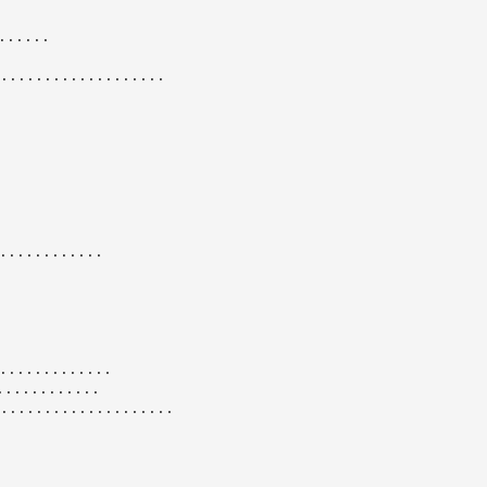
......
...................
...........
............
...........
....................