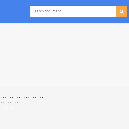
....................
........
......