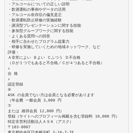
・アルコールについての正しい説明
・飲酒運転の事例やデータの活用
・アルコール依存症の偏見是正
・飲酒運転防止研修の実施経験
・講演型プレゼンテーションに関する技能
・参加型グループワークに関する技能
・よくある質問への回答
・相手に合わせたプログラム提案力
・研修を実施していくための地域ネットワーク、など
評価：
Ａ非常によい Ｂよい Ｃふつう Ｄ不合格
（Ｄが１つでもあると不合格／Ｃが４つあると不合格）
↓
合 格
↓
認定登録
⑥
ASK の会員でない方は会員となる必要があります
（年会費 一般会員 3,000 円
⑦
または 維持会員 12,000 円）
登録（サイトへのプロフィール掲載を含む登録料 10,000 円）
特定非営利活動法人ＡＳＫ（アスク）
〒103-0007
東京都中央区日本橋浜町 3-16-7-7F