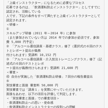
「上級インストラクター」になるために必要なプロセス
応募できるのは、「飲酒運転防止インストラクター」としてすでに
認定され、活動している
人です。下記の条件をすべて満たすと上級インストラクターとして
認定されます。
＜研修＞
①
スキルアップ研修（2011 年～2014 年）に参加
（まだ参加されていない方は 2014 年での参加が必須です。参加
費 5,000 円予定）
② 「アルコール通信講座・基礎クラス」修了（選択式の６回のテス
トとレポート提出が義務
付けられます）受講料 10,152 円
③ 「アルコール通信講座・介入技法トレーニングクラス」修了（記
述式の６回のテストとレポ
ート提出が義務付けられます）受講料 21,600 円
＜審査＞
④ 自分が実施した「飲酒運転防止研修」７回分の報告書提出
⑤
実技審査と面接 審査料 50,000 円
実技審査では「講座１」を実際にやっていただきます。
面接をあわせ、以下の項目を評価して判定します。
＜「実技審査と面接」での審査項目＞
・飲酒運転防止への思い・使命感
・飲酒運転防止インストラクターの役割への理解