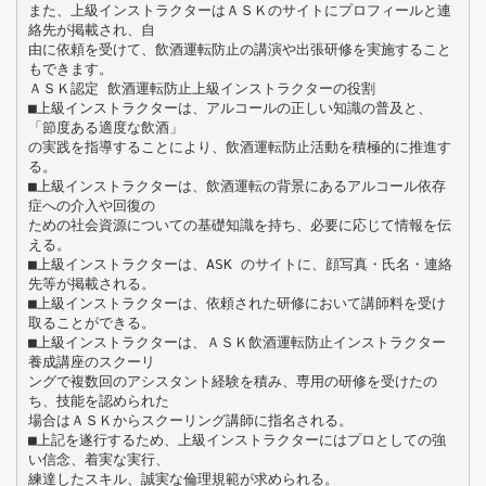
また、上級インストラクターはＡＳＫのサイトにプロフィールと連
絡先が掲載され、自
由に依頼を受けて、飲酒運転防止の講演や出張研修を実施すること
もできます。
ＡＳＫ認定 飲酒運転防止上級インストラクターの役割
■上級インストラクターは、アルコールの正しい知識の普及と、
「節度ある適度な飲酒」
の実践を指導することにより、飲酒運転防止活動を積極的に推進す
る。
■上級インストラクターは、飲酒運転の背景にあるアルコール依存
症への介入や回復の
ための社会資源についての基礎知識を持ち、必要に応じて情報を伝
える。
■上級インストラクターは、ASK のサイトに、顔写真・氏名・連絡
先等が掲載される。
■上級インストラクターは、依頼された研修において講師料を受け
取ることができる。
■上級インストラクターは、ＡＳＫ飲酒運転防止インストラクター
養成講座のスクーリ
ングで複数回のアシスタント経験を積み、専用の研修を受けたの
ち、技能を認められた
場合はＡＳＫからスクーリング講師に指名される。
■上記を遂行するため、上級インストラクターにはプロとしての強
い信念、着実な実行、
練達したスキル、誠実な倫理規範が求められる。