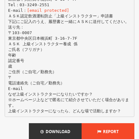
Tel：03-3249-2551
E-mail：
[email protected]
ＡＳＫ認定飲酒運転防止「上級インストラクター」申請書
下記にご記入のうえ、履歴書と一緒にＡＳＫに送付してください。
送り先：
〒103-0007
東京都中央区日本橋浜町 3-16-7-7F
ＡＳＫ 上級インストラクター養成 係
ご氏名（フリガナ）
年齢
認定番号
歳
ご住所（ご自宅／勤務先）
〒
電話連絡先（ご自宅／勤務先）
E-mail
なぜ上級インストラクターになりたいですか？
※ホームページ上などで匿名にて紹介させていただく場合がありま
す。
DOWNLOAD
REPORT