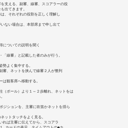
審を支える、副審、線審、スコアラーの役
合も出てきます。
時は、それぞれの役割を正しく理解し
がいない場合は、本部席まで申し出て
得についての説明を聞く
）
・「線審」と記載した者のみが行う。
姿勢よく集中する。
副審、ネットを挟んで線審２人が整列
ーは観客席へ移動する。
柱（ポール）より１～２歩離れ、ネットをは
る。
。
ポジションを、主審に吹笛かネットを揺ら
のネットタッチをよく見る。
いれば主審に伝えてから、スコアラ
１ カードの表示、タイムアウトの●カ