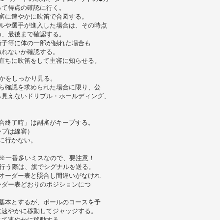
って得点の確認に行く。
審に速やかに吹笛で合図する。
ルや選手が進入した場合は、その時点
め、最後まで確認する。
椅子等に体の一部が触れた場合も
触れないか確認する。
直ちに吹笛をして主審に知らせる。
かをしっかり見る。
ら確認を求められた場合に限り、公
ら見えないドリブル・ホールディング、
合終了時」は副審がキープする。
ープは線審）
に行かない。
※一番多いミスなので、要注意！
行う際は、旗でシグナルを送る。
オーダー表と照合し間違いがなけれ
ーダー表どおりのポジションにつ
基本とするが、ボールのコースを予
に速やかに移動してジャッジする。
じて速やかに移動する。