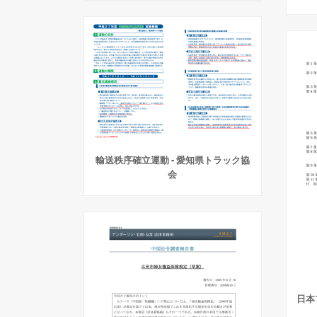
輸送秩序確立運動 - 愛知県トラック協
会
日本