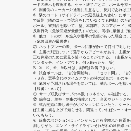
ードの表示を確認する。セット終了ごとに、ボールを持
④ 副審側のマーカー外通過に注意をし、反則であれば主
⑤ 隣のコート（サイドラインの延長線上も含む）にボー
で反則（隣のコートで試合をしていなくても同様）のた
ポール、審判台を除いて、壁、本部席、スコアボード、
反則行為（危険回避が最優先）のため、同様に最後まで
⑥ 他コートのボール進入や選手の負傷があった場合は、
（危険回避が最優先）
⑦ ネットプレーの際、ボールに誰が触って何回で返した
⑧ 主審の判定について選手からアピールがあり、主審か
正な判定のために意見を述べることができる。（主審か
ワンタッチ、イン・アウト、何人触ったか、等）
※ ②、④、⑤、⑥以外は、副審は吹笛できない。
⑨ 試合ボールは、「試合開始時」、「セット間」、「試
（８点、選手交代やタイムアウトの時の試合ボールのキ
⑩ 危険が予測される場合を除いては、試合ボールを拾い
【線審について】
① サーブ順及びサーブの本数（３本まで）を確認する。
② 線審は、主審・副審の補佐として、合図やジャッジを
③ 試合開始に際し選手がポジションについたら、シート
ば主審に旗を上げて知らせる。間違っていればシートオ
いてもらう。
④ 線審のポジションはラインから１ｍ程度離れた位置を
測しながら、エンド・サイドラインそれぞれの延長線上
また、プレーの邪魔にならないように、選手の動きに応