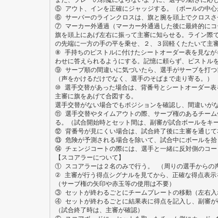
⑤ アウト、インを正確にジャッジする。（ボールの中心
⑥ サーバーのラインクロスは、旗と腕を頭上でクロスさ
⑦ マーカー外通過（マーカー外通過した後に最終的にコ
旗を頭上にあげ左右に振って主審に知らせる。ライン際
の先端に一方の手の平を乗せ、２、３回軽くたたいて主
⑧ 手持ちのピストルに付けたシートオーダー表を見なが
わせに答えられるようにする。記憶に頼らず、ピストル
⑨ サーブ順の間違いに気づいたら、選手がサーブを打つ
（声をかけるだけでなく、選手のそばまで走り寄る。）
⑩ 選手交替があった場合は、背番号とシートオーダー表
主審に旗をあげて合図する。
選手交替がない場合でもポジションを確認し、間違いが
⑪ 選手交替やタイムアウトの際、サーブ権のあるチーム
る。（試合開始時とセット間は、副審が試合ボールをキ
⑫ 背番号が見にくい場合は、試合終了後に主審を通じて
⑬ 危険が予測される場合を除いて、試合中にボールを拾
⑭ チェンジコートの際には、選手と一緒に反対側のコー
【スコアラーについて】
① スコアラーは２名のみで行う。 （周りの選手からの
② 主審が行う得点シグナルを見てから、正確な得点表示
（サーブ権の矢印や赤玉等の使用は不要）
③ セットが終わるごとにチームプレートの移動（左右入
④ セットが終わるごとに結果表に得点を記入し、副審が
（試合終了時は、主審が確認）