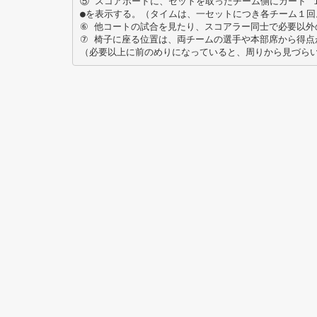
⑤ スコアボードに、セットを取ったチーム側にカード 
●を表示する。（タイムは、一セットにつき各チーム１回
⑥ 他コートの試合を見たり、スコアラー同士で必要以外
⑦ 椅子に座る位置は、両チームの選手や本部席から得点