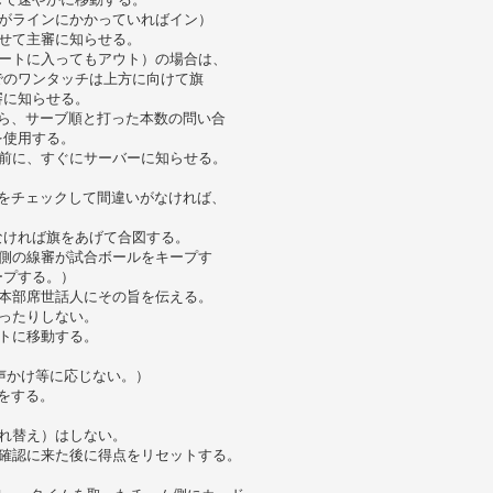
がラインにかかっていればイン）
せて主審に知らせる。
ートに入ってもアウト）の場合は、
でのワンタッチは上方に向けて旗
審に知らせる。
ら、サーブ順と打った本数の問い合
を使用する。
前に、すぐにサーバーに知らせる。
をチェックして間違いがなければ、
なければ旗をあげて合図する。
側の線審が試合ボールをキープす
ープする。）
本部席世話人にその旨を伝える。
ったりしない。
トに移動する。
声かけ等に応じない。）
をする。
れ替え）はしない。
確認に来た後に得点をリセットする。