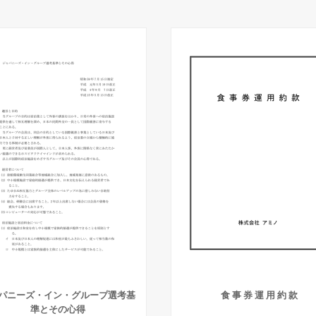
パニーズ・イン・グループ選考基
食 事 券 運 用 約 款
準とその心得