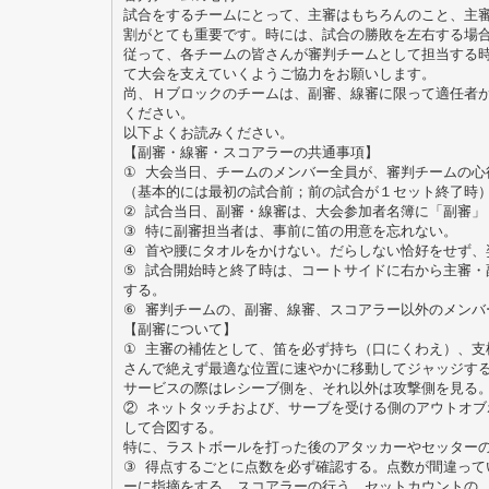
試合をするチームにとって、主審はもちろんのこと、主
割がとても重要です。時には、試合の勝敗を左右する場
従って、各チームの皆さんが審判チームとして担当する
て大会を支えていくようご協力をお願いします。
尚、Ｈブロックのチームは、副審、線審に限って適任者
ください。
以下よくお読みください。
【副審・線審・スコアラーの共通事項】
① 大会当日、チームのメンバー全員が、審判チームの心
（基本的には最初の試合前；前の試合が１セット終了時
② 試合当日、副審・線審は、大会参加者名簿に「副審」
③ 特に副審担当者は、事前に笛の用意を忘れない。
④ 首や腰にタオルをかけない。だらしない恰好をせず、
⑤ 試合開始時と終了時は、コートサイドに右から主審・
する。
⑥ 審判チームの、副審、線審、スコアラー以外のメンバ
【副審について】
① 主審の補佐として、笛を必ず持ち（口にくわえ）、支
さんで絶えず最適な位置に速やかに移動してジャッジす
サービスの際はレシーブ側を、それ以外は攻撃側を見る
② ネットタッチおよび、サーブを受ける側のアウトオブ
して合図する。
特に、ラストボールを打った後のアタッカーやセッター
③ 得点するごとに点数を必ず確認する。点数が間違って
ーに指摘をする。スコアラーの行う、セットカウントの 