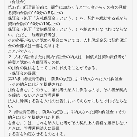
（保証金）
第37条 経理責任者は、競争に加わろうとする者からその者の見積
る契約金額の100分の５以上の
保証金（以下「入札保証金」という。）を、契約を締結する者から
契約金額の100分の10以上の
保証金（以下「契約保証金」という。）を納めさせなければならな
い。ただし、経理責任者は、
その必要がないと認める場合においては、入札保証金又は契約保証
金の全部又は一部を免除する
ことができる。
２ 入札保証金または契約保証金の納入は、国債又は契約責任者が
確実と認める有価証券その他
の担保の提供をもってこれに代えることができる。
（保証金の帰属）
第38条 経理責任者は、前条の規定により納入された入札保証金
（その納入に代えて提供された
担保を含む。）のうち、落札者の納入に係るものは、その者が契約
を締結しないときは管理運用
法人に帰属する旨を入札の公告において明らかにしなければならな
い。
２ 経理責任者は、前条の規定により納入された契約保証金（その
納入に代えて提供された担保
を含む。）は、これを納入した者がその契約上の義務を履行しない
ときは、管理運用法人に帰属
する旨を約定させるものとする。