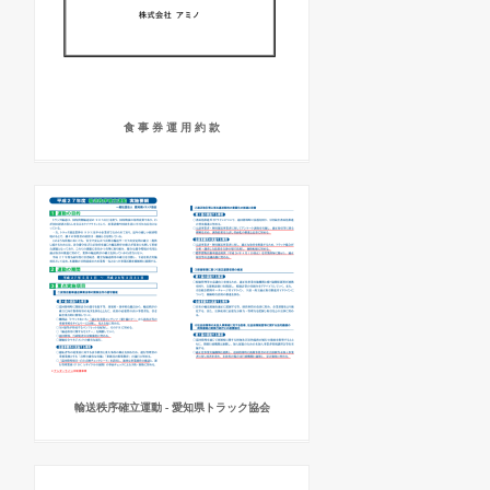
食 事 券 運 用 約 款
輸送秩序確立運動 - 愛知県トラック協会