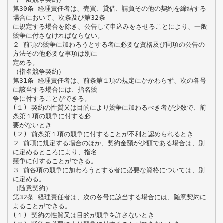
第30条 経理責任者は、売買、貸借、請負その他の契約を締結する
場合において、次条及び第32条
に規定する場合を除き、公告して申込みをさせることにより、一般
競争に付さなければならない。
２ 前項の競争に加わろうとする者に必要な資格及び同項の公告の
方法その他必要な事項は別に
定める。
（指名競争契約）
第31条 経理責任者は、前条第１項の規定にかかわらず、次の各号
に該当する場合には、指名競
争に付することができる。
(１) 契約の性質又は目的により競争に加わるべき者が少数で、前
条第１項の競争に付する必
要がないとき
(２) 前条第１項の競争に付することが不利と認められるとき
２ 前項に規定する場合のほか、契約金額が少額である場合は、別
に定めるところにより、指名
競争に付することができる。
３ 前各項の競争に加わろうとする者に必要な資格については、別
に定める。
（随意契約）
第32条 経理責任者は、次の各号に該当する場合には、随意契約に
よることができる。
(１) 契約の性質又は目的が競争を許さないとき