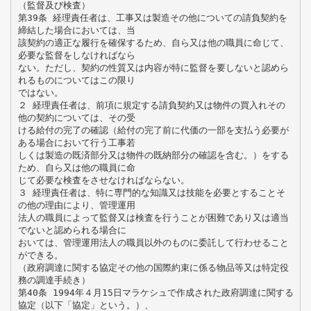
（監督及び検査）
第39条 経理責任者は、工事又は製造その他についての請負契約を
締結した場合においては、当
該契約の適正な履行を確保するため、自ら又は他の職員に命じて、
必要な監督をしなければなら
ない。ただし、契約の性質又は内容が特に監督を要しないと認めら
れるものについてはこの限り
ではない。
２ 経理責任者は、前項に規定する請負契約又は物件の買入れその
他の契約については、その受
ける給付の完了の確認（給付の完了前に代価の一部を支払う必要が
ある場合において行う工事若
しくは製造の既済部分又は物件の既納部分の確認を含む。）をする
ため、自ら又は他の職員に命
じて必要な検査をさせなければならない。
３ 経理責任者は、特に専門的な知識又は技能を必要とすることそ
の他の理由により、管理運用
法人の職員によって監督又は検査を行うことが困難であり又は適当
でないと認められる場合に
おいては、管理運用法人の職員以外のものに委託して行わせること
ができる。
（政府調達に関する協定その他の国際約束に係る物品等又は特定役
務の調達手続き）
第40条 1994年４月15日マラケシュで作成された政府調達に関する
協定（以下「協定」という。）、