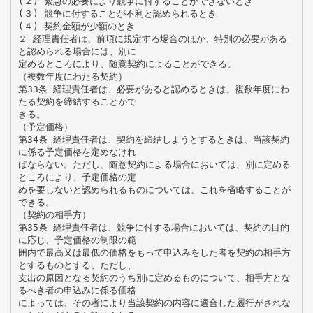
(２) 緊急の必要により競争に付することができないとき
(３) 競争に付することが不利と認められるとき
(４) 契約金額が少額のとき
２ 経理責任者は、前項に規定する場合のほか、特別の必要がある
と認められる場合には、別に
定めるところにより、随意契約によることができる。
（複数年度にわたる契約）
第33条 経理責任者は、必要があると認めるときは、複数年度にわ
たる契約を締結することがで
きる。
（予定価格）
第34条 経理責任者は、契約を締結しようとするときは、当該契約
に係る予定価格を定めなけれ
ばならない。ただし、随意契約による場合においては、別に定める
ところにより、予定価格の定
めを要しないと認められるものについては、これを省略することが
できる。
（契約の相手方）
第35条 経理責任者は、競争に付する場合においては、契約の目的
に応じ、予定価格の制限の範
囲内で最高又は最低の価格をもって申込みをした者を契約の相手方
とするものとする。ただし、
支出の原因となる契約のうち別に定めるものについて、相手方とな
るべき者の申込みに係る価格
によっては、その者により当該契約の内容に適合した履行がされな