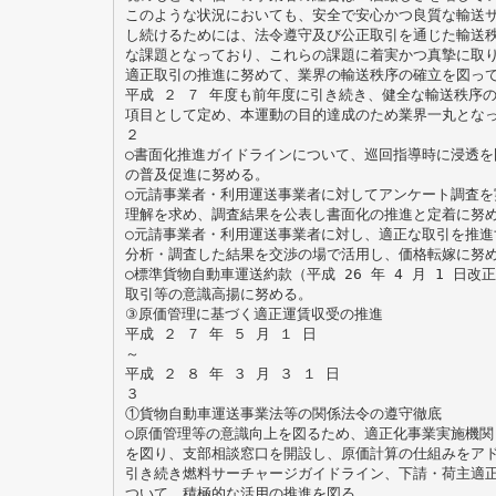
このような状況においても、安全で安心かつ良質な輸送
し続けるためには、法令遵守及び公正取引を通じた輸送
な課題となっており、これらの課題に着実かつ真摯に取
適正取引の推進に努めて、業界の輸送秩序の確立を図っ
平成 ２ ７ 年度も前年度に引き続き、健全な輸送秩序
項目として定め、本運動の目的達成のため業界一丸とな
２
○書面化推進ガイドラインについて、巡回指導時に浸透を
の普及促進に努める。
○元請事業者・利用運送事業者に対してアンケート調査を
理解を求め、調査結果を公表し書面化の推進と定着に努
○元請事業者・利用運送事業者に対し、適正な取引を推進
分析・調査した結果を交渉の場で活用し、価格転嫁に努
○標準貨物自動車運送約款（平成 26 年 4 月 1 日
取引等の意識高揚に努める。
③原価管理に基づく適正運賃収受の推進
平成 ２ ７ 年 ５ 月 １ 日
～
平成 ２ ８ 年 ３ 月 ３ １ 日
３
①貨物自動車運送事業法等の関係法令の遵守徹底
○原価管理等の意識向上を図るため、適正化事業実施機関
を図り、支部相談窓口を開設し、原価計算の仕組みをア
引き続き燃料サーチャージガイドライン、下請・荷主適
ついて、積極的な活用の推進を図る。