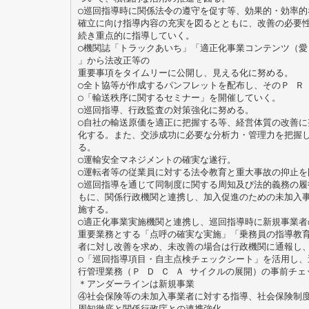
○巡回指導時に関係法令の遵守を促す等、効果的・効率的
確立に向け指導内容の充実を図るとともに、改善の必要
続き重点的に指導していく。
○機関誌「トラックあいち」「適正化事業コンテンツ（愛
」から法改正等の
重要事項をタイムリーに公開し、見える化に努める。
○全ト協等が作成するパンフレットを配布し、そのＰ Ｒ
○「輸送秩序に関するセミナー」を開催していく。
○巡回指導、行政監査の対策強化に努める。
○自社の輸送原価を適正に把握する等、経営体質の改善に
化する。また、交渉成功に必要な分析力・管理力を把握
る。
○運輸安全マネジメントの確実な遂行。
○運転者等の従業員に対する法令教育と重大事故の抑止を
○巡回指導を通じて同制度に関する周知及び法的義務の履
もに、関係行政機関と連携し、加入促進のための未加入
施する。
○適正化事業実施機関と連携し、巡回指導時に新規事業者
重要業務とする「点呼の確実な実施」「乗務員の指導教
者に対し改善を求め、未改善の場合は行政機関に通報し
○「巡回指導項目・自主点検チェックシート」を活用し、
行管理業務（Ｐ Ｄ Ｃ Ａ サイクルの展開）の事前チ
＊アンダーラインは新規事業
④社会保険等の未加入事業者に対する指導、社会保険制