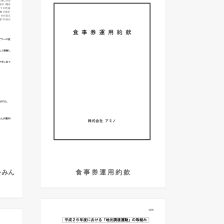
をみん
食 事 券 運 用 約 款