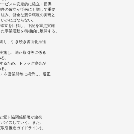
サービスを安定的に確立・提供
秩序の確立が従来にも増して重要
り組み、健全な競争環境の実現と
ていかねばならない。
の確立を目指し、下記を重点実施
った事業活動を積極的に展開する。
図り、引き続き書面化推進
実施し、適正取引等に係る
める。
するため、トラック協会が
める。
改正）を営業所毎に掲示し、適正
と愛ト協関係部署が連携
ドバイスしていく。また、
正取引推進ガイドラインに