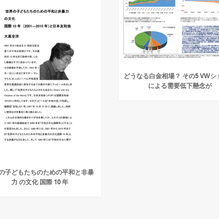
どうなる白金相場？ その5 VWシ
による需要低下懸念が
の子どもたちのための平和と非暴
力 の文化 国際 10 年