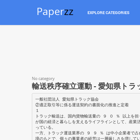
Paper
zz
EXPLORE CATEGORIES
No category
輸送秩序確立運動 - 愛知県トラ
一般社団法人 愛知県トラック協会
②適正取引等に係る運送契約の書面化の推進と定着
１
トラック輸送は、国内貨物輸送量の ９ ０ ％ 以上を
が国の経済と暮らしを支えるライフラインとして、産業
っている。
一方、トラック運送業界の ９ ９ ％ は中小企業者で
境のもとで、個々の事業者の経営は一層厳しさを増して