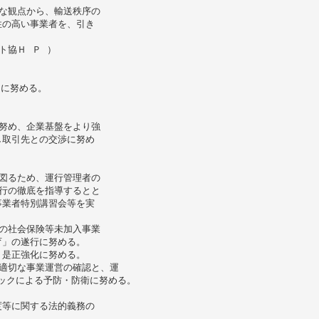
な観点から、輸送秩序の
性の高い事業者を、引き
ト協Ｈ Ｐ ）
 に努める。
努め、企業基盤をより強
し取引先との交渉に努め
図るため、運行管理者の
行の徹底を指導するとと
事業者特別講習会等を実
の社会保険等未加入事業
育」の遂行に努める。
、是正強化に努める。
適切な事業運営の確認と、運
ェックによる予防・防衛に努める。
度等に関する法的義務の