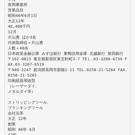
長岡事業所
営業品目
昭和46年6月1日
大正12年
48,400千円
12月
片山勇 ほか3名
代表取締役＝片山勇
人数＝40名
日本政策金融公庫 みずほ銀行 巣鴨信用金庫 北越銀行 第四銀行
〒162-0813 東京都新宿区東五軒町3-7 TEＬ.03-3260-6739 F
AX.03-3267-6519
〒940-2147 新潟県長岡市新陽1-11 TEL.0258-21-5264 FAX.
0258-21-5265
印刷紙器用抜型
（レーザーダイ、
メタルダイ等）
、
ストリッピングツール、
ブランキングツール
会社沿革
大正 12年
創業
昭和 46年 6月
47年