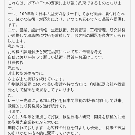
これらは、以下の二つの要素により強く約束できるものとなりま
す。
一つ、100年近く日本の型技術をリードしてきた実績に裏付けられ
る、確かな技術・対応力により、いつでも安心できる品質を提供し
ます。
二つ、営業、設計情報、生産技術、品質管理、工程管理、研究開発
が連携して組織的に技術を蓄積して、お客様の問題を多方面から解
決します。
私たちは、
お客様の課題解決と安定品質について常に最善を考え、
自信と誇りを持って新しい技術・品質をお届けします。
社長挨拶
私たち、
片山抜型製作所では、
さまざまな挑戦を続けています。
印刷紙器業界において長い実績を持つ当社は、印刷紙器会社を得意
先として堅実な発展をしてまいりまし
た。
レーザー光線による加工技術を日本で最初の製作に採用して以来、
飛躍的に成長発展を遂げ続けてお
ります。
さらに大学等と連携して打抜、抜型技術の研究、開発を積極的に進
め取引先企業各社から大いに
期待されております。お客様の利益を何よりも優先し、従来の抜型
のありかたを抜本的に変革していきたい、