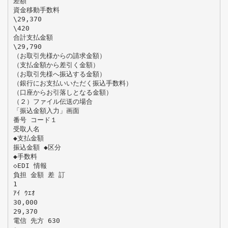
差額
資金移動手数料
\29,370
\420
合計支払金額
\29,790
（お取引先様からの請求金額）
（支払金額から差引く金額）
（お取引先様へ振込する金額）
（銀行にお支払いいただく振込手数料）
（口座からお引落しとなる金額）
（２）ファイル伝送の場合
「振込金額入力」画面
番号 コード１
受取人名
◆支払金額
振込金額 ◆区分
◆手数料
◇EDI 情報
負担 金額 差 訂
1
ｱｲ ｳｴｵ
30,000
29,370
電信 先方 630