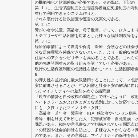
の機能強化と財源確保が必要である。その際に、下記の 
第 1 に、生活保護制度と生活困窮者自立支援制度の両
並行で利用できるシステム作りと、
それを裏付ける財政措置や運営の充実化である。
第 2 に、
障がい者や児童、高齢者、母子世帯、そして、ひきこも
カテゴリーや生活困難を対象とした様々な福祉制度等を
第 3 に、
経済的事情によって教育や保育、医療、介護などの社会
分な居住環境を確保できないといった、より一般的な生
住居へのアクセシビリティを高めることである。これら
他の先進諸国並みの取り組みを講じていく必要がある。
現行の生活保護制度の包括性を活かしつつ、生活困窮者
6
の弾力性を並行的に最大限活用することによって、＜包
実に前進させることが、生活困難と社会不安の解消に向
(2)マイノリティへの差別をめぐる諸問題
「現在の情勢と自公政権の問題点」で述べたように、政
ヘイトクライムおよびさまざまな差別に対して対応する
にも、女性（またマイノリティ女性）
・高齢者・若年者・障害者・HIV 感染者やハンセン病患
者等・刑を終えて出所した人・犯罪被害者・自死遺族・
課題がある。勧告や意見書などで指摘されている問題点
ィの貧困や社会的排除を防止し、多様な人々からなる＜厚
のである。また、その意義は、マイノリティの保護を厚