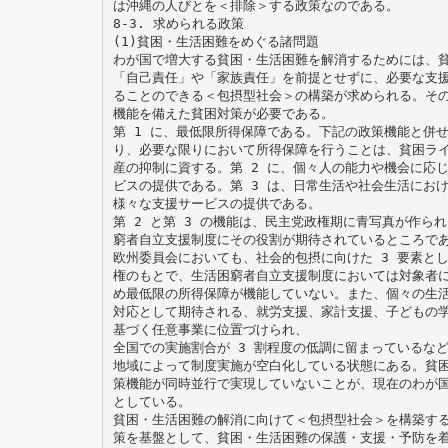
は沖縄の人びとを＜排除＞する政策なのである。
8-3. 求められる政策
(1)貧困・生活困難をめぐる諸問題
わが国で増大する貧困・生活困難を解消するためには、
「自己責任」や「家族責任」を前提とせずに、必要な支
ることのできる＜包摂型社会＞の構築が求められる。その
機能を備えた貧困対策が必要である。
第 1 に、最低限所得保障である。下記の政策機能と併
り、必要な限りにおいて所得保障を行うことは、貧困ラ
産の抑制に資する。第 2 に、個々人の能力や機会に応
ビスの提供である。第 3 は、日常生活や社会生活にお
様々な支援サービスの提供である。
第 2 と第 3 の機能は、民主党政権期に青写真が作られ 
窮者自立支援制度にその役割が期待されているところである
欧州委員会においても、社会的包摂に向けた 3 要素と
権のもとで、生活困窮者自立支援制度においては対象者
め最低限の所得保障が機能していない。また、個々の生
対応として期待される、就労支援、家計支援、子どもの
基づく任意事業に位置づけられ、
全国での実施割合が 3 割程度の低調に留まっているな
地域によって制度実施が空白化している状態にある。貧困
策機能が同時並行で実現していないことが、現在のわが
としている。
貧困・生活困難の解消に向けて＜包摂型社会＞を構築す
策を基盤として、貧困・生活困難の保護・支援・予防を