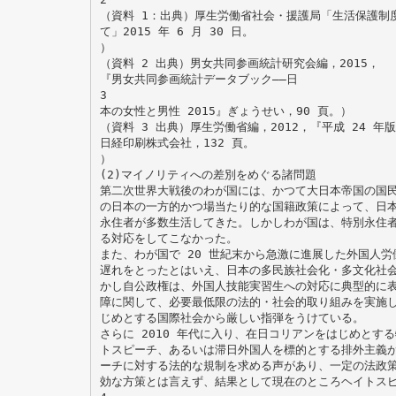
（資料 1：出典）厚生労働省社会・援護局「生活保護制
て」2015 年 6 月 30 日。
）
（資料 2 出典）男女共同参画統計研究会編，2015，
『男女共同参画統計データブック――日
3
本の女性と男性 2015』ぎょうせい，90 頁。）
（資料 3 出典）厚生労働省編，2012，『平成 24 
日経印刷株式会社，132 頁。
）
(2)マイノリティへの差別をめぐる諸問題
第二次世界大戦後のわが国には、かつて大日本帝国の国
の日本の一方的かつ場当たり的な国籍政策によって、日
永住者が多数生活してきた。しかしわが国は、特別永住
る対応をしてこなかった。
また、わが国で 20 世紀末から急激に進展した外国人
遅れをとったとはいえ、日本の多民族社会化・多文化社
かし自公政権は、外国人技能実習生への対応に典型的に
障に関して、必要最低限の法的・社会的取り組みを実施
じめとする国際社会から厳しい指弾をうけている。
さらに 2010 年代に入り、在日コリアンをはじめとす
トスピーチ、あるいは滞日外国人を標的とする排外主義
ーチに対する法的な規制を求める声があり、一定の法政
効な方策とは言えず、結果として現在のところヘイトス