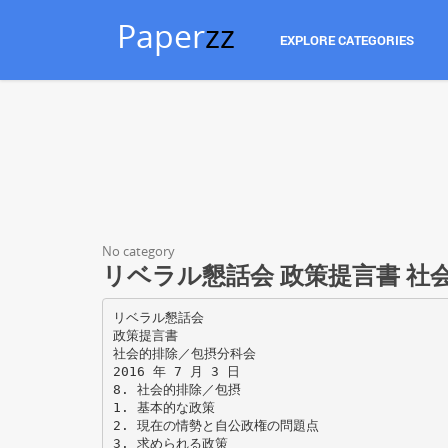
Paper
zz
EXPLORE CATEGORIES
No category
リベラル懇話会 政策提言書 社
リベラル懇話会
政策提言書
社会的排除／包摂分科会
2016 年 7 月 3 日
8. 社会的排除／包摂
1. 基本的な政策
2. 現在の情勢と自公政権の問題点
3. 求められる政策