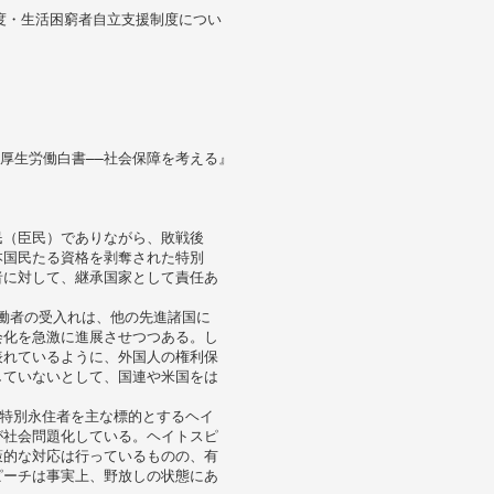
度・生活困窮者自立支援制度につい
年版厚生労働白書――社会保障を考える』
民（臣民）でありながら、敗戦後
本国民たる資格を剥奪された特別
者に対して、継承国家として責任あ
労働者の受入れは、他の先進諸国に
会化を急激に進展させつつある。し
表れているように、外国人の権利保
していないとして、国連や米国をは
る特別永住者を主な標的とするヘイ
が社会問題化している。ヘイトスピ
策的な対応は行っているものの、有
ピーチは事実上、野放しの状態にあ