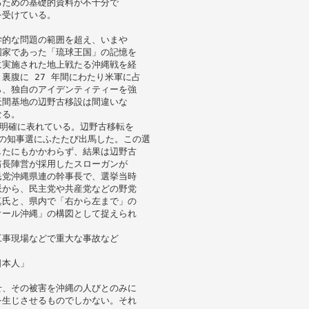
るための基礎的資料が不十分で
を受けている。
学的な問題の範囲を超え、いまや
国家であった「琉球王国」の記憶を
に実施された地上戦たる沖縄戦を経
裏腹に 27 年間にわたり米軍に占
ら、独自のアイデンティティーを強
天間基地の辺野古移設は間違いな
なる。
て明確に表れている。辺野古移転を
 月の知事選にふたたび出馬した。この選
したにもかかわらず、結果は辺野古
翁長陣営が採用したスローガンが
民党沖縄県連の幹事長で、選挙当時
派から、民主党や共産党などの野党
真氏と、県内で「右から左まで」の
オール沖縄」の構図として捉えられ
工事現場などで重大な事故など
日本人」
せ、その被害を沖縄の人びとのみに
を生じさせるものでしかない。それ