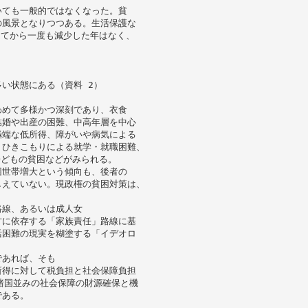
いても一般的ではなくなった。貧
の風景となりつつある。生活保護な
ってから一度も減少した年はなく、
い状態にある（資料 2）
わめて多様かつ深刻であり、衣食
結婚や出産の困難、中高年層を中心
極端な低所得、障がいや病気による
・ひきこもりによる就学・就職困難、
子どもの貧困などがみられる。
困世帯増大という傾向も、後者の
しえていない。現政権の貧困対策は、
路線、あるいは成人女
方に依存する「家族責任」路線に基
活困難の現実を糊塗する「イデオロ
であれば、そも
所得に対して税負担と社会保障負担
諸国並みの社会保障の財源確保と機
である。