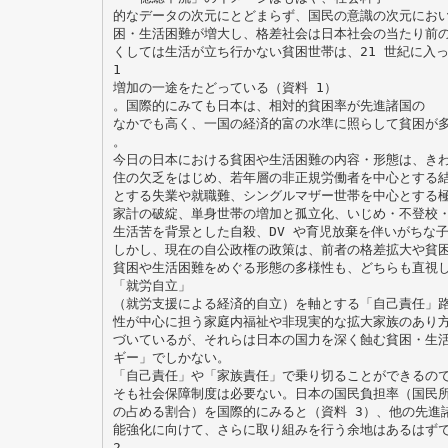
的なデータの次元にとどまらず、国民の意識の次元にお
困・生活困難が増大し、格差社会は日本社会の当たり前
くしては生活が立ち行かない貧困世帯は、21 世紀に入
1
増加の一途をたどっている（資料 1）
。国際的にみても日本は、相対的貧困率が先進諸国の
なかでも高く、一国の経済的富の水準に照らして貧困が多
。
今日の日本における貧困や生活困難の内容・形態は、き
住の欠乏をはじめ、若年層の非正規労働者を中心とする
とする失業や就職難、シングルマザー世帯を中心とする
家計の破綻、単身世帯の増加と孤立化、いじめ・不登校
生活苦を背景とした自殺、DV や育児放棄を伴いがちな
しかし、現在の自公政権の政策は、前者の格差拡大や貧
貧困や生活困難をめぐる形態の多様性も、どちらも直視
「就労自立」
（就労支援による経済的自立）を軸とする「自己責任」
性が中心に担う家庭内福祉や非現実的な拡大家族のあり
づいているが、それらは日本の国力を深く蝕む貧困・生
ギー」でしかない。
「自己責任」や「家族責任」で乗り切ることができるの
そも社会保障制度は必要ない。日本の国民負担率（国民
の占める割合）を国際的にみると（資料 3）、他の先進
能強化に向けて、さらに取り組みを行う余地はあるはず
2