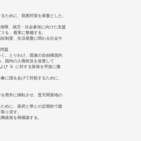
するために、貧困対策を基盤とした、
得保障、就労・社会参加に向けた支援
ビスを、着実に整備する。
福祉制度、生活基盤に関わる社会サ
諸問題
いく。とりわけ、国連の自由権規約
め、国内の人権状況を改善して
よび b に対する留保を早急に撤
事象に国をあげて対処するために、
隊を県外に移転させ、普天間基地の
るために、政府と県との定期的で親
を取り戻す。
振興政策を再構築する。