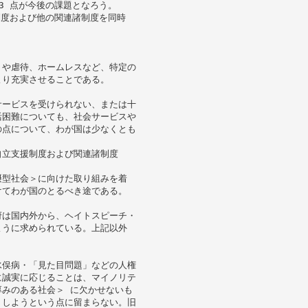
3 点が今後の課題となろう。
制度および他の関連諸制度を同時
りや虐待、ホームレスなど、特定の
より充実させることである。
サービスを受けられない、または十
活困難についても、社会サービスや
の点について、わが国は少なくとも
自立支援制度および関連諸制度
摂型社会＞に向けた取り組みを着
けてわが国のとるべき途である。
府は国内外から、ヘイトスピーチ・
ように求められている。上記以外
水俣病・「見た目問題」などの人権
に誠実に応じることは、マイノリテ
みのある社会＞ に欠かせないも
くしようという点に留まらない。旧