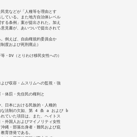
社民党などが「人種等を理由とす
出している。また地方自治体レベル
関する条例」案が提出された。加え
る意見書が、あいついで提出されて
る。例えば、自由権規約委員会か
報制度および死刑廃止）
等・DV（とりわけ移民女性への）
および収容・ムスリムへの監視・強
害・体罰・先住民の権利と
や、日本における民族的・人種的
法制の欠如、第 4 条 a および b
られていた項目は、また、ヘイトス
引・外国人およびマイノリティ女性
／沖縄・部落出身者・難民および庇
・教育啓発である。