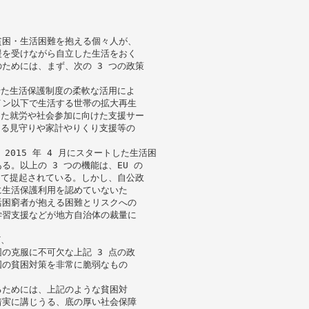
貧困・生活困難を抱える個々人が、
援を受けながら自立した生活をおく
ためには、まず、次の 3 つの政策
せた生活保護制度の柔軟な活用によ
イン以下で生活する世帯の拡大再生
じた就労や社会参加に向けた支援サー
ける見守りや家計やりくり支援等の
2015 年 4 月にスタートした生活困
。以上の 3 つの機能は、EU の
して提起されている。しかし、自公政
に生活保護利用を認めていないた
活困窮者が抱える困難とリスクへの
学習支援などが地方自治体の裁量に
ど、
の克服に不可欠な上記 3 点の政
国の貧困対策を非常に脆弱なもの
るためには、上記のような貧困対
着実に講じうる、底の厚い社会保障