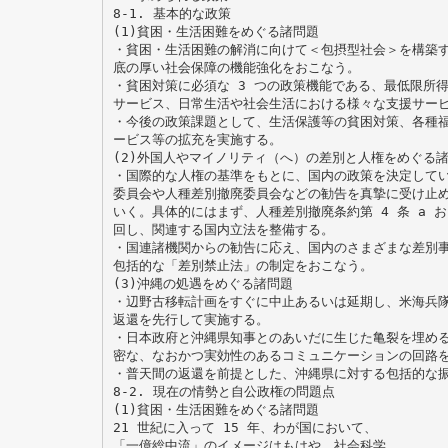
8-1. 基本的な政策
(1)貧困・生活困難をめぐる諸問題
・貧困・生活困難の解消に向けて＜包摂型社会＞を構築
底の厚い社会保障の機能強化をおこなう。
・貧困対策に必須な 3 つの政策機能である、最低限所
サービス、日常生活や社会生活における様々な支援サー
・今後の政策課題として、生活保護等の貧困対策、各種
ービス等の拡充を実施する。
(2)外国人やマイノリティ（へ）の差別と人権をめぐる
・国際的な人権の基準をもとに、国内の政策を決定して
委員会や人種差別撤廃委員会などの勧告を真摯に受け止
いく。具体的にはまず、人種差別撤廃条約第 4 条 a お
回し、関連する国内立法を整備する。
・国連諸機関からの勧告に応え、国内のさまざまな差別
包括的な「差別禁止法」の制定をおこなう。
(3)沖縄の処遇をめぐる諸問題
・辺野古移転計画をすぐに中止あるいは延期し、米海兵
返還を先行して実施する。
・日本政府と沖縄県知事とのあいだに生じた亀裂を埋め
密な、なおかつ実効性のあるコミュニケーションの回路
・普天間の返還を前提とした、沖縄県に対する包括的な
8-2. 現在の情勢と自公政権の問題点
(1)貧困・生活困難をめぐる諸問題
21 世紀に入って 15 年、わが国において、
「一億総中流」のイメージはもはや、社会科学