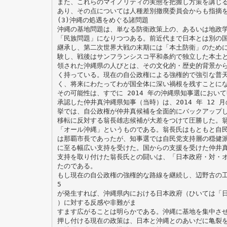
また、これらのマイノリティの実態を把握し方策を講じ
あり、その点については人種差別撤廃委員会からも指摘
(3)沖縄の処遇をめぐる諸問題
沖縄の基地問題は、単なる防衛政策上の、あるいは地政
「民族問題」になりつつある。前近代まで日本とは別の
継承し、第二次世界大戦の末期には「本土防衛」のため
験し、戦後はサンフランシスコ平和条約で独立した本土と
領された沖縄県の人びとは、その文化的・歴史的背景か
く持っている。現在の自公政権による強権的で強引な普
く、将来にわたってわが国全体に深い禍根を残すことに
その可能性は、すでに 2014 年の沖縄県知事選におい
承認した仲井真沖縄県知事（当時）は、2014 年 12
挙では、自公政権が仲井真候補を全面的にバックアップ
移転に反対する翁長雄志候補が大差をつけて圧勝した。
「オール沖縄」というものである。翁長氏はもともと自
は那覇市長であったが、知事選では自民党支持層の穏健
に至る幅広い支持を受けた。国からの支援を受けた仲井
支持を取り付けた翁長氏との闘いは、「日本政府・対・
たのである。
もし現在の自公政権の強権的な路線を継続し、辺野古の
5
が発生すれば、沖縄県内における日本政府（ひいては「
）に対する反感や非難がま
すます広がることは明らかである。沖縄に基地を集中さ
押し付ける現在の政策は、日本と沖縄とのあいだに亀裂