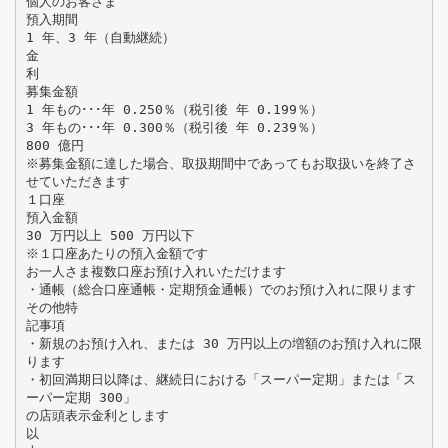
個人のお客さま
預入期間
1 年、3 年（自動継続）
金
利
募集金額
1 年もの･･･年 0.250％（税引後 年 0.199％）
3 年もの･･･年 0.300％（税引後 年 0.239％）
800 億円
※募集金額に達した場合、取扱期間中であってもお取扱いを終了さ
せていただきます
１口座
預入金額
30 万円以上 500 万円以下
※１口座あたりの預入金額です
お一人さま複数口座お預け入れいただけます
・通帳（総合口座通帳・定期預金通帳）でのお預け入れに限ります
その他特
記事項
・新規のお預け入れ、または 30 万円以上の増額のお預け入れに限
ります
・初回満期日以降は、継続日における「スーパー定期」または「ス
ーパー定期 300」
の店頭表示金利とします
以