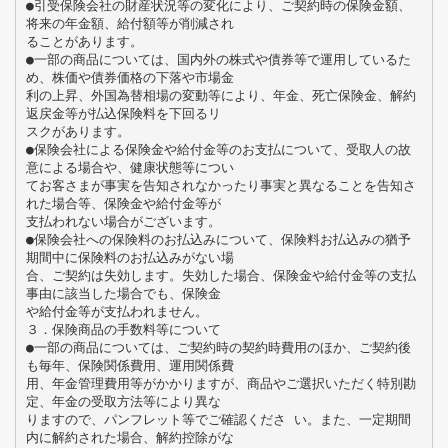
●引受保険会社の財産状況等の変化により、ご契約時の保険金額、
将来の年金額、給付額等が削減され
ることがあります。
●一部の商品については、国内外の株式や債券等で運用しているた
め、株価や債券価格の下落や市場金
利の上昇、外国為替相場の変動等により、年金、死亡保険金、解約
返戻金等が払込保険料を下回るリ
スクがあります。
●保険会社による保険金や給付金等のお支払について、受取人の故
意による場合や、健康状態等につい
てお客さまが事実を告知されなかったり事実と異なることを告知さ
れた場合等、保険金や給付金等が
支払われない場合がございます。
●保険会社への保険料のお払込みについて、保険料お払込みの猶予
期間中に保険料のお払込みがない場
合、ご契約は失効します。失効した場合、保険金や給付金等の支払
事由に該当した場合でも、保険金
や給付金等が支払われません。
３．保険商品の手数料等について
●一部の商品については、ご契約時の契約時費用のほか、ご契約後
も毎年、保険関係費用、運用関係費
用、年金管理費用等がかかりますが、商品やご選択いただく特別勘
定、年金の受取方法等により異な
りますので、パンフレット等でご確認くださ い。また、一定期間
内に解約された場合、解約控除がな