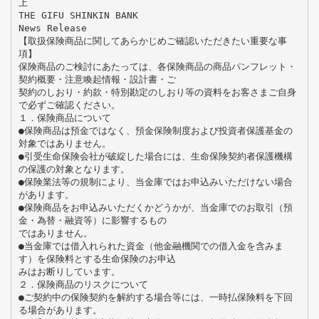
上
THE GIFU SHINKIN BANK
News Release
【取扱保険商品に関してあらかじめご確認いただきたい重要な事
項】
保険商品のご検討にあたっては、各保険商品の商品パンフレット・
契約概要・注意喚起情報・設計書・ご
契約のしおり・約款・特別勘定のしおり等の資料をお客さまご自身
で必ずご確認ください。
１．保険商品について
●保険商品は預金ではなく、預金保険制度および投資者保護基金の
対象ではありません。
●引受生命保険会社が破綻した場合には、生命保険契約者保護機構
の保護の対象となります。
●保険業法等の規制により、当金庫ではお申込みいただけない場合
があります。
●保険商品をお申込みいただくかどうかが、当金庫でのお取引（預
金・為替・融資等）に影響するもの
ではありません。
●当金庫では借入れられた資金（他金融機関での借入金を含みま
す）を保険料とする生命保険のお申込
みはお断りしています。
２．保険商品のリスクについて
●ご契約中の保険契約を解約する場合等には、一時払保険料を下回
る場合があります。