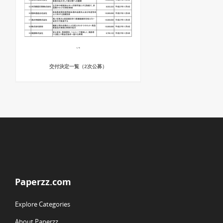
交付決定一覧（2次公募）
Paperzz.com
Explore Categories
About Paperzz