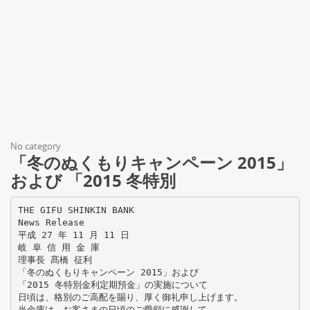
No category
「冬のぬくもりキャンペーン 2015」
および 「2015 冬特別
THE GIFU SHINKIN BANK
News Release
平成 27 年 11 月 11 日
岐 阜 信 用 金 庫
理事長 髙橋 征利
「冬のぬくもりキャンペーン 2015」および
「2015 冬特別金利定期預金」の実施について
日頃は、格別のご高配を賜り、厚く御礼申し上げます。
当金庫は、お客さまの日頃のご愛顧に感謝して、