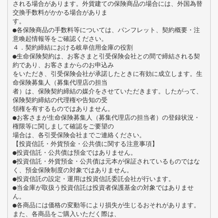
される場合があります。外貨建ての保険商品の場合には、外国為替
交換手数料がかかる場合がありま
す。
●各保険商品の手数料等については、パンフレット、契約概要・注
意喚起情報等をご確認ください。
４．契約締結における岐阜信用金庫の役割
●生命保険契約は、お客さまと引受保険会社との間で締結される契
約であり、お客さまからのお申込み
をいただき、引受保険会社が承諾したときに有効に成立します。生
命保険募集人（募集代理店の担当
者）は、保険契約締結の媒介をさせていただきます。したがって、
保険契約締結の代理権や告知の受
領権を有するものではありません。
●お客さまが生命保険募集人（募集代理店の担当者）の登録状況・
権限等に関しまして確認をご要望の
場合は、各引受保険会社までご連絡ください。
【投資信託・外貨預金・公共債に関する注意事項】
●投資信託・公共債は預金ではありません。
●投資信託・外貨預金・公共債は元本が保証されているものではな
く、預金保険制度の対象ではありません。
●投資信託の設定・運用は投資信託委託会社が行います。
●当金庫が取扱う投資信託は投資者保護基金の対象ではありませ
ん。
●各商品には価格の変動等により損失が生じるおそれがあります。
また、各商品をご購入いただく際は、