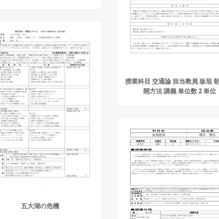
授業科目 交通論 担当教員 板垣 朝
開方法 講義 単位数 2 単位
五大湖の危機