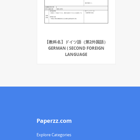
【教科名】ドイツ語（第2外国語）
GERMAN ( SECOND FOREIGN
LANGUAGE
Paperzz.com
Explore Categories