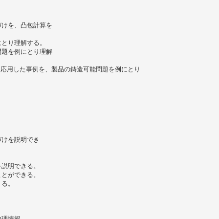
づけを、凸包計算を
にとり理解する。
問題を例にとり理解
に応用した事例を、製品の鋳造可能問題を例にとり
づけを説明でき
。
を説明できる。
ことができる。
きる。
地理情報