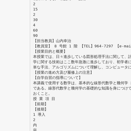
2
15
2
30
4
60
90
【担当教員】山内幸治
【教員室】 8 号館 1 階 【TEL】964-7297 【e-ma
【授業目的と概要】
本授業では、日々進歩している図形処理手法に関して、
学に関する技術はここ数年急激に進歩しており、初学者
単な手法、アルゴリズムについて理解し、コンピュータ
【授業の進め方及び履修上の注意】
【自学自習の指導について】
本講義で使用する数学は、基本的な線形代数学と幾何学 
である。線形代数学と幾何学の基礎的な知識を身につけて
おくこと。
授 業 項 目
【前期】
【後期】
1 導入
2
内
容