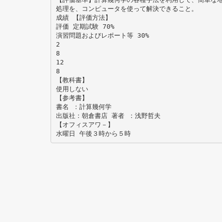
処理を、コンピュータを使って解決できること。
成績 【評価方法】
評価 定期試験 70%
演習問題およびレポート等 30%
2
8
12
8
【教科書】
使用しない
【参考書】
書名 ：計算幾何学
出版社：朝倉書店 著者 ：浅野哲夫
【オフィスアワ－】