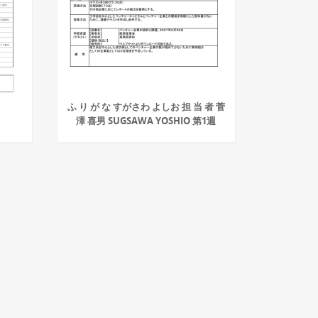
ふ り が な すがさわ よしお 担 当 者 菅
澤 喜男 SUGSAWA YOSHIO 第1週