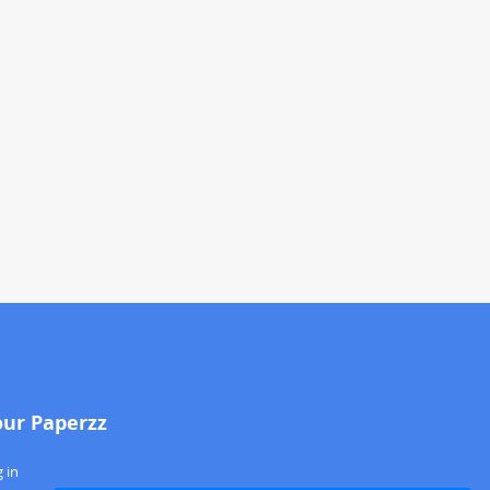
our Paperzz
 in