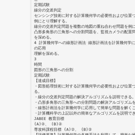
定期試験
線分の交差判定
センシング技術に対する計算幾何学の必要性および位置
例にとり理解する。
線分の交差判定問題を複数の地図の重ね合わせ問題を例
凸形多角形の三角形への分割問題を、監視カメラの配置
を深める。
4 計算幾何学への線形計画法 線形計画法を計算幾何学
の応用
理解を深める。
3
時間
図形の三角形への分割
定期試験
【達成目標】
・図形処理技術に対する計算幾何学の必要性および位置
る。
・線分の交差判定問題の解決アルゴリズムを説明できる
・凸形多角形の三角形への分割問題の解決アルゴリズム
・線形計画法を計算幾何学に応用して簡単な問題を解く
・計算機科学の上記以外の簡単なアルゴリズムを説明で
JABEE 教育目標
(A)②、 (B)②
専攻科課程目標 (A)②、 (B)②
【評価基準】計算幾何学の各種手法を利用して、簡単な