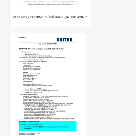
VERI GIRIŞ YARDIMCI DÖKÜMANI IÇIN TIKLAYINIZ.