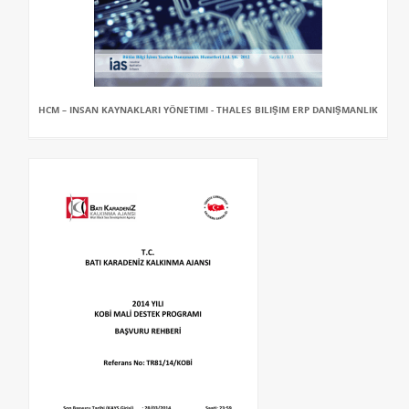
HCM – INSAN KAYNAKLARI YÖNETIMI - THALES BILIŞIM ERP DANIŞMANLIK