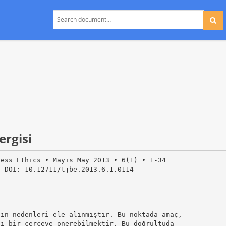
ergisi
ness Ethics • Mayıs May 2013 • 6(1) • 1-34
• DOI: 10.12711/tjbe.2013.6.1.0114
nın nedenleri ele alınmıştır. Bu noktada amaç,
lı bir çerçeve önerebilmektir. Bu doğrultuda