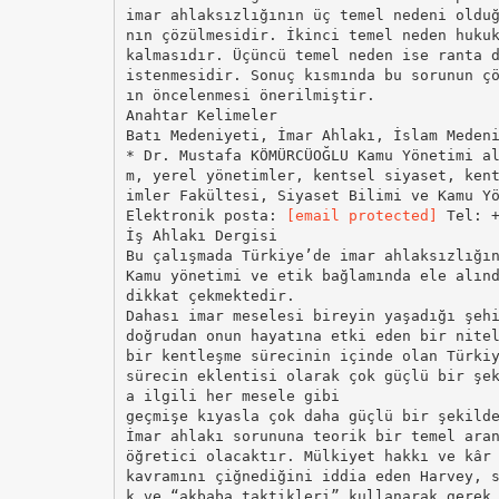
imar ahlaksızlığının üç temel nedeni oldu
nın çözülmesidir. İkinci temel neden huku
kalmasıdır. Üçüncü temel neden ise ranta 
istenmesidir. Sonuç kısmında bu sorunun ç
ın öncelenmesi önerilmiştir.
Anahtar Kelimeler
Batı Medeniyeti, İmar Ahlakı, İslam Meden
* Dr. Mustafa KÖMÜRCÜOĞLU Kamu Yönetimi a
m, yerel yönetimler, kentsel siyaset, ken
imler Fakültesi, Siyaset Bilimi ve Kamu Y
Elektronik posta:
[email protected]
Tel: +90 264 295 6407. İş Ahlakı Dergisi Bu çalışmada Türkiye’de imar ahlaksızlığının temel nedenleri incelenmiştir. Kamu yönetimi ve etik bağlamında ele alındığında imar meselesi gümrük ve vergi gibi alanlarla birlikte en sorunlu alanlardan birisi olarak dikkat çekmektedir. Dahası imar meselesi bireyin yaşadığı şehir, çevre ve konuta ilişkin olduğundan doğrudan onun hayatına etki eden bir niteliğe sahiptir. 1950’den bu yana hızlı bir kentleşme sürecinin içinde olan Türkiye, 2000’lerin başından bugüne ise bu sürecin eklentisi olarak çok güçlü bir şekilde kentleri imar ve yeniden imar sürecini yaşamaktadır. Dolayısıyla imar ahlakı sorunu da imarla ilgili her mesele gibi geçmişe kıyasla çok daha güçlü bir şekilde bugün karşımızda durmaktadır. İmar ahlakı sorununa teorik bir temel arandığında Harvey’in (2013) yaklaşımı öğretici olacaktır. Mülkiyet hakkı ve kâr oranının akla gelebilecek her türlü hak kavramını çiğnediğini iddia eden Harvey, sorunu neoliberal kapitalizmde görmektedir. Harvey’e göre sermaye sınıfı devletle işbirliği yaparak ve “akbaba taktikleri” kullanarak gerek düşük gelirli kişilerin elindeki mülklere gerekse ortak alanlara el koymaktadır (Harvey, 2013, s. 43, 139). İmar yolsuzluklarını rant peşinde koşan özel sektörün sermaye birikim çabası çerçevesinde açıklayan yaklaşım Türkiye’ye de yabancı değildir. Nitekim Keleş (2006, s. 609) arsa spekülasyonunu kentsel rant kavramı ile ilişkilendirirken benzer bir noktaya temas etmektedir. Tekeli (2011, s. 290-291) de gerek gecekonduların ticarileşerek gecekondu yapımının yarı mafyalaşmış bir sektör hâline gelmesinden gerekse yapsatçı konut sunum biçiminden1 bahsederken kentsel rant kavramına belirleyici bir rol atfeder. Kahraman (2010, s. 62) ise kamu otoriteleri tarafından gerçekleştirilen ayrıcalıklı özelleştirmelerin sermaye lehine bir kentsel rant transferi olduğuna dikkat çekip bu uygulamanın özünde bir örtük yolsuzluk barındırdığına işaret ederken yine kentsel rant kavramını merkeze almaktadır. Rant kavramının imar yolsuzluklarında belirleyici olması ampirik çalışmalarla da desteklenmiştir. Nitekim Kılınç, Özgür ve Genç’in (2009, s. 41) çalışmasına göre planlamada etik sorunların kaynağı sıralamasında rant puan olarak birinci sırayı almıştır. Dolayısıyla kentsel rantın imar ahlakı bakımından en önemli sorun alanlarından birisi olduğu yadsınamaz. Bu çalışmada ise kentsel ranta yine dikkat çekilecek, ancak daha geniş ve bütüncül bir çerçeve sunulmaya çalışılacaktır. 1 Her ne kadar yapsatçılık yasal sınırlar içerisinde hareket ediyorsa da Tekeli’nin bahsettiği üzere mimarlık ve şehircilik açısından meşruiyeti oldukça sorunludur (Tekeli, 2011, s. 290). 2 KÖMÜRCÜOĞLU / Türkiye’de İmar Ahlaksızlığının Nedenleri İmar ahlakı Batılı yazarlarca geniş bir şekilde tartışılmıştır. Örneğin Pløger (2004) plancının tarafsız olmasının bir yanılsama olduğunu söylemekte, plancının en azından siyasi bir tarafı olduğunu ve planlamayı yaparken etik sorunlar, değerler ve etik yaklaşımlarla karşılaştığını ifade etmektedir. 