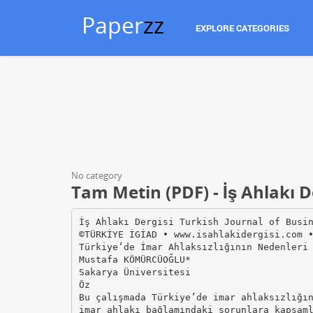
Paper
zz
EXPLORE CATEGORIES
No category
Tam Metin (PDF) - İş Ahlakı D
İş Ahlakı Dergisi Turkish Journal of Busi
©TÜRKİYE İGİAD • www.isahlakidergisi.com 
Türkiye’de İmar Ahlaksızlığının Nedenleri
Mustafa KÖMÜRCÜOĞLU*
Sakarya Üniversitesi
Öz
Bu çalışmada Türkiye’de imar ahlaksızlığı
imar ahlakı bağlamındaki sorunlara kapsam