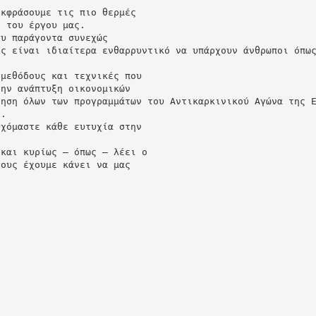
εκφράσουμε τις πιο θερμές
η του έργου μας.
ου παράγοντα συνεχώς
ος είναι ιδιαίτερα ενθαρρυντικό να υπάρχουν άνθρωποι όπω
 μεθόδους και τεχνικές που
την ανάπτυξη οικονομικών
ίηση όλων των προγραμμάτων του Αντικαρκινικού Αγώνα της 
ν.
υχόμαστε κάθε ευτυχία στην
 και κυρίως – όπως – λέει ο
σους έχουμε κάνει να μας