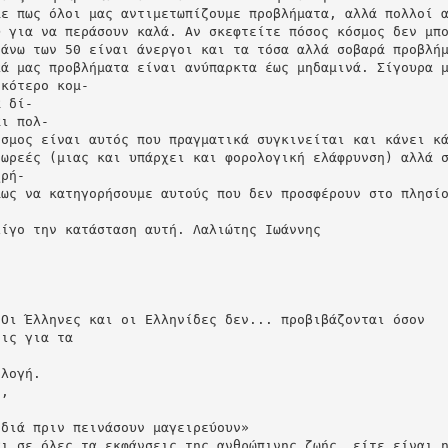
με πως όλοι μας αντιμετωπίζουμε προβλήματα, αλλά πολλοί 
υ για να περάσουν καλά. Αν σκεφτείτε πόσος κόσμος δεν μπ
 άνω των 50 είναι άνεργοι και τα τόσα αλλά σοβαρά προβλή
κά μας προβλήματα είναι ανύπαρκτα έως μηδαμινά. Σίγουρα 
ικότερο κομ‐
α δί‐
αι πολ‐
όσμος είναι αυτός που πραγματικά συγκινείται και κάνει κ
δωρεές (μιας και υπάρχει και φορολογική ελάφρυνση) αλλά 
χρή‐
μως να κατηγορήσουμε αυτούς που δεν προσφέρουν στο πλησί
‐
λίγο την κατάσταση αυτή. Λαλιώτης Ιωάννης
 Οι Έλληνες και οι Ελληνίδες δεν... προβιβάζονται όσον
εις για τα
ιλογή.
ς,
ιδιά πριν πεινάσουν μαγειρεύουν»
αι σε όλες τα εκφάνσεις της ανθρώπινης ζωής, είτε είναι 