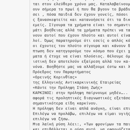
ται στον ελεύθερο χρόνο μας. Καταλαβαίνου
ουν σήμερα το πρωί ή που θα βγουν το βράδ
σει , πόσα παιδιά δεν έχουν γονείς, πόσοι
ς ξανασκεφτείτε και κατανοήσετε ότι τα δι
εμείς. Σίγουρα τα χρήματα είναι το σημαντ
μάτι βοήθειας αλλά τα χρήματα πρέπει να τ
νουν αυτοί που έχουν πλούτο και αυτοί είν
λοί. Όμως παρατηρούμε ότι εσείς ο απλός κ
οι έχοντες τον πλούτο σίγουρα και κάνουν 
πτωση δεν κατηγορούμε τον κόσμο που έχει 
ματα ή έτυχε να είναι πλούσιος. Θέλουμε ό
ιστική δεν αποτελούν εξαίρεση αλλά τον κα
νόνα. Βοηθήστε μας να αλλάξουμε έστω και 
Πρόεδρος του Παραρτήματος
«Ορεινής Κορινθίας»
της Ελληνικής Αντικαρκινικής Εταιρείας
«Κάντε την Πρόληψη Στάση Ζωής»
ΚΑΡΚΙΝΟΣ: στην πρόληψη παίρνουμε μηδέν…..
αφορά τις προληπτικές διαγνωστικές εξετάσ
σημαντικότερα είδη καρκίνου.
Η πρόληψη δεν είναι απλά ανάγκη, είναι επ
Επιλέγω να προλάβω, επιλέγω να είμαι υγιή
επιλέγω να ζήσω.
Μια λαϊκή ρύση λέει:, «Των φρονίμων τα πα
και επιβάλλεται η ρύση αυτή, να εφαρμόζετ