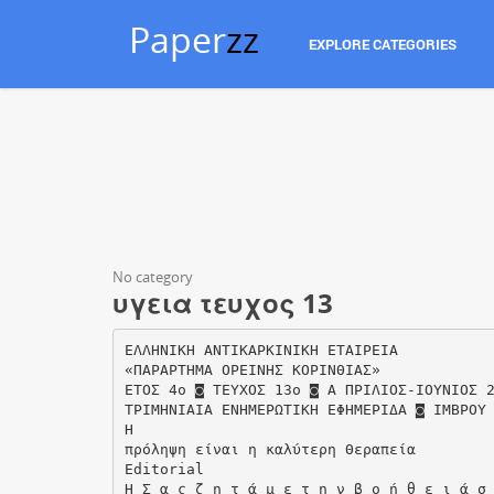
Paper
zz
EXPLORE CATEGORIES
No category
υγεια τευχος 13
ΕΛΛΗΝΙΚΗ ΑΝΤΙΚΑΡΚΙΝΙΚΗ ΕΤΑΙΡΕΙΑ
«ΠΑΡΑΡΤΗΜΑ ΟΡΕΙΝΗΣ ΚΟΡΙΝΘΙΑΣ»
ΕΤΟΣ 4ο ◙ ΤΕΥΧΟΣ 13ο ◙ A ΠΡΙΛΙΟΣ-ΙΟΥΝΙΟΣ 
ΤΡΙΜΗΝΙΑΙΑ ΕΝΗΜΕΡΩΤΙΚΗ ΕΦΗΜΕΡΙΔΑ ◙ ΙΜΒΡΟΥ
Η
πρόληψη είναι η καλύτερη Θεραπεία
Editorial
Η Σ α ς ζ η τ ά μ ε τ η ν β ο ή θ ε ι ά σ