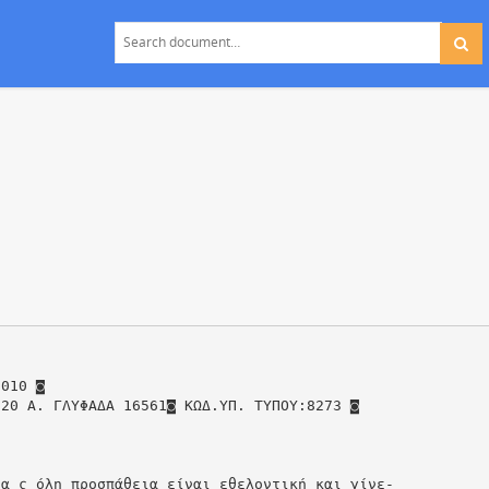
2010 ◙
 20 Α. ΓΛΥΦΑΔΑ 16561◙ ΚΩΔ.ΥΠ. ΤΥΠΟY:8273 ◙
 α ς όλη προσπάθεια είναι εθελοντική και γίνε‐