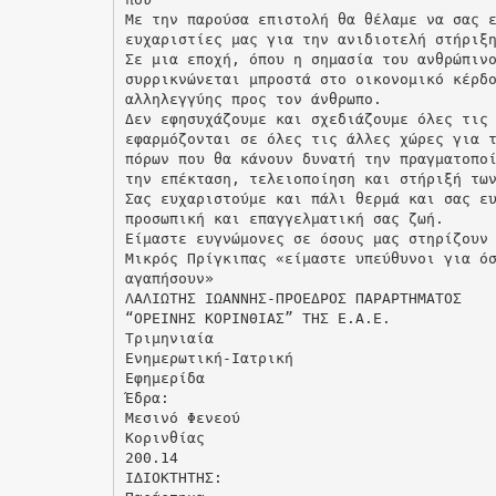
Με την παρούσα επιστολή θα θέλαμε να σας 
ευχαριστίες μας για την ανιδιοτελή στήριξ
Σε μια εποχή, όπου η σημασία του ανθρώπιν
συρρικνώνεται μπροστά στο οικονομικό κέρδ
αλληλεγγύης προς τον άνθρωπο.
Δεν εφησυχάζουμε και σχεδιάζουμε όλες τις
εφαρμόζονται σε όλες τις άλλες χώρες για 
πόρων που θα κάνουν δυνατή την πραγματοπο
την επέκταση, τελειοποίηση και στήριξή τω
Σας ευχαριστούμε και πάλι θερμά και σας ε
προσωπική και επαγγελματική σας ζωή.
Είμαστε ευγνώμονες σε όσους μας στηρίζουν
Μικρός Πρίγκιπας «είμαστε υπεύθυνοι για ό
αγαπήσουν»
ΛΑΛΙΩΤΗΣ ΙΩΑΝΝΗΣ-ΠΡΟΕΔΡΟΣ ΠΑΡΑΡΤΗΜΑΤΟΣ
“ΟΡΕΙΝΗΣ ΚΟΡΙΝΘΙΑΣ” ΤΗΣ Ε.Α.Ε.
Τριμηνιαία
Ενημερωτική-Ιατρική
Εφημερίδα
Έδρα:
Μεσινό Φενεού
Κορινθίας
200.14
Ι∆ΙΟΚΤΗΤΗΣ: