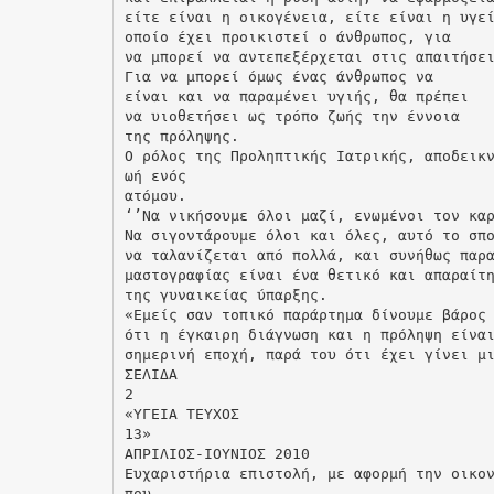
είτε είναι η οικογένεια, είτε είναι η υγε
οποίο έχει προικιστεί ο άνθρωπος, για
να μπορεί να αντεπεξέρχεται στις απαιτήσε
Για να μπορεί όμως ένας άνθρωπος να
είναι και να παραμένει υγιής, θα πρέπει
να υιοθετήσει ως τρόπο ζωής την έννοια
της πρόληψης.
Ο ρόλος της Προληπτικής Ιατρικής, αποδεικ
ωή ενός
ατόμου.
‘’Να νικήσουμε όλοι μαζί, ενωμένοι τον κα
Να σιγοντάρουμε όλοι και όλες, αυτό το σπ
να ταλανίζεται από πολλά, και συνήθως παρ
μαστογραφίας είναι ένα θετικό και απαραίτ
της γυναικείας ύπαρξης.
«Εμείς σαν τοπικό παράρτημα δίνουμε βάρος
ότι η έγκαιρη διάγνωση και η πρόληψη είνα
σημερινή εποχή, παρά του ότι έχει γίνει μ
ΣΕΛΙΔΑ
2
«ΥΓΕΙΑ ΤΕΥΧΟΣ
13»
ΑΠΡΙΛΙΟΣ-ΙΟΥΝΙΟΣ 2010
Ευχαριστήρια επιστολή, με αφορμή την οικο
που