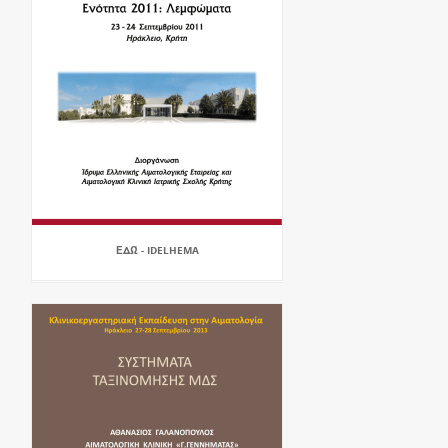
ΕΔΏ - IDELHEMA