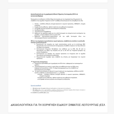
ΔΙΚΑΙΟΛΟΓΗΤΙΚΆ ΓΙΑ ΤΗ ΧΟΡΉΓΗΣΗ ΕΙΔΙΚΟΎ ΣΉΜΑΤΟΣ ΛΕΙΤΟΥΡΓΊΑΣ (ΕΣΛ