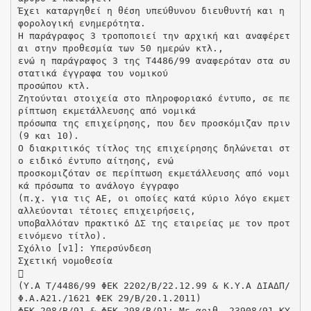
Έχει καταργηθεί η θέση υπεύθυνου διευθυντή και η
φορολογική ενημερότητα.
Η παράγραφος 3 τροποποιεί την αρχική και αναφέρετ
αι στην προθεσμία των 50 ημερών κτλ.,
ενώ η παράγραφος 3 της Τ4486/99 αναφερόταν στα συ
στατικά έγγραφα του νομικού
προσώπου κτλ.
Ζητούνται στοιχεία στο πληροφοριακό έντυπο, σε πε
ρίπτωση εκμετάλλευσης από νομικά
πρόσωπα της επιχείρησης, που δεν προσκόμιζαν πριν
(9 και 10).
Ο διακριτικός τίτλος της επιχείρησης δηλώνεται στ
ο ειδικό έντυπο αίτησης, ενώ
προσκομιζόταν σε περίπτωση εκμετάλλευσης από νομι
κά πρόσωπα το ανάλογο έγγραφο
(π.χ. για τις ΑΕ, οι οποίες κατά κύριο λόγο εκμετ
αλλεύονται τέτοιες επιχειρήσεις,
υποβαλλόταν πρακτικό ΔΣ της εταιρείας με τον προτ
εινόμενο τίτλο).
Σχόλιο [v1]: Υπερσύνδεση
Σχετική νομοθεσία

(Υ.Α Τ/4486/99 ΦΕΚ 2202/Β/22.12.99 & Κ.Υ.Α ΔΙΑΔΠ/
Φ.Α.Α21./1621 ΦΕΚ 29/Β/20.1.2011)
ΦΕΚ 208/Β/91 & ΦΕΚ 298/Β/91: Με αριθ. 23908/91 ΚΥ