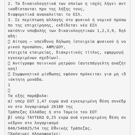
2. Τα δικαιολογητικά των οποίων η ισχύς λήγει αντ
ικαθίστανται προ της λήξης τους,
διαφορετικά ανακαλείται το ΕΣΛ.
3. Σε περίπτωση αλλαγής στο φυσικό ή νομικό πρόσω
πο της επιχείρησης, εκδίδεται νέο ΕΣΛ
κατόπιν υποβολής των δικαιολογητικών 1,2,3,9, δηλ
αδή:
 Αίτηση – υπεύθυνη δήλωση (στοιχεία φυσικού ή νο
μικού προσώπου, ΑΦΜ/ΔΟΥ,
στοιχεία εταιρείας, διακριτικός τίτλος, εφαρμογή
εγκεκριμένων σχεδίων).
 Αντίγραφο ποινικού μητρώου (αυτεπάγγελτη αναζήτ
ηση)
 Συμφωνητικό μίσθωσης εφόσον πρόκειται για μη ιδ
ιόκτητη μονάδα.
1

Τα εξής παράβολα:
α) υπέρ ΕΟΤ 1,47 ευρώ ανά εγκεκριμένη θέση συνέδρ
ου στο λογαριασμό 26180 της
Τράπεζας Ελλάδας ή στο Ταμείο του ΕΟΤ
β) υπέρ ΤΑΥΤΕΚΩ 0,25 ευρώ ανά εγκεκριμένη θέση συ
νέδρου στο λογαριασμό
040/546025/54 της Εθνικής Τράπεζας.
Χρήσιμες πληροφορίες: