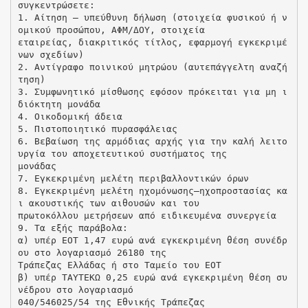
συγκεντρώσετε:
1. Αίτηση – υπεύθυνη δήλωση (στοιχεία φυσικού ή ν
ομικού προσώπου, ΑΦΜ/ΔΟΥ, στοιχεία
εταιρείας, διακριτικός τίτλος, εφαρμογή εγκεκριμέ
νων σχεδίων)
2. Αντίγραφο ποινικού μητρώου (αυτεπάγγελτη αναζή
τηση)
3. Συμφωνητικό μίσθωσης εφόσον πρόκειται για μη ι
διόκτητη μονάδα
4. Οικοδομική άδεια
5. Πιστοποιητικό πυρασφάλειας
6. Βεβαίωση της αρμόδιας αρχής για την καλή λειτο
υργία του αποχετευτικού συστήματος της
μονάδας
7. Εγκεκριμένη μελέτη περιβαλλοντικών όρων
8. Εγκεκριμένη μελέτη ηχομόνωσης–ηχοπροστασίας κα
ι ακουστικής των αιθουσών και του
πρωτοκόλλου μετρήσεων από ειδικευμένα συνεργεία
9. Τα εξής παράβολα:
α) υπέρ ΕΟΤ 1,47 ευρώ ανά εγκεκριμένη θέση συνέδρ
ου στο λογαριασμό 26180 της
Τράπεζας Ελλάδας ή στο Ταμείο του ΕΟΤ
β) υπέρ ΤΑΥΤΕΚΩ 0,25 ευρώ ανά εγκεκριμένη θέση συ
νέδρου στο λογαριασμό
040/546025/54 της Εθνικής Τράπεζας