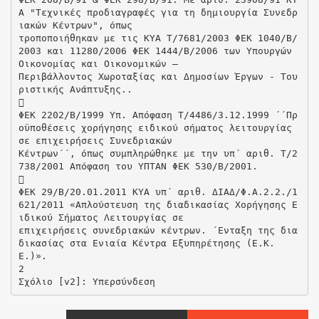
Α "Τεχνικές προδιαγραφές για τη δημιουργία Συνεδρ
ιακών Κέντρων", όπως
τροποποιήθηκαν με τις ΚΥΑ Τ/7681/2003 ΦΕΚ 1040/Β/
2003 και 11280/2006 ΦΕΚ 1444/Β/2006 των Υπουργών
Οικονομίας και Οικονομικών –
Περιβάλλοντος Χωροταξίας και Δημοσίων Έργων - Του
ριστικής Ανάπτυξης..

ΦΕΚ 2202/Β/1999 Υπ. Απόφαση Τ/4486/3.12.1999 ΄΄Πρ
οϋποθέσεις χορήγησης ειδικού σήματος λειτουργίας
σε επιχειρήσεις Συνεδριακών
Κέντρων΄΄, όπως συμπληρώθηκε με την υπ΄ αριθ. Τ/2
738/2001 Απόφαση του ΥΠΤΑΝ ΦΕΚ 530/Β/2001.

ΦΕΚ 29/Β/20.01.2011 ΚΥΑ υπ΄ αριθ. ΔΙΑΔ/Φ.Α.2.2./1
621/2011 «Απλούστευση της διαδικασίας Χορήγησης Ε
ιδικού Σήματος Λειτουργίας σε
επιχειρήσεις συνεδριακών κέντρων. ΄Ενταξη της δια
δικασίας στα Ενιαία Κέντρα Εξυπηρέτησης (Ε.Κ.
Ε.)».
2