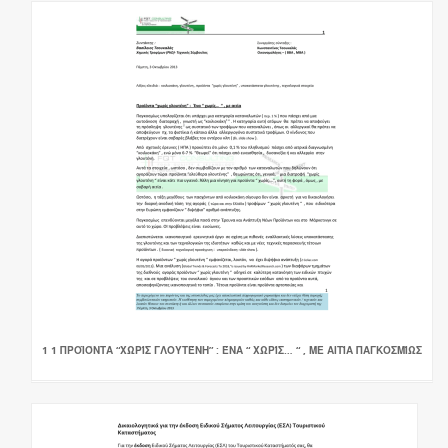
1 1 ΠΡΟΪΌΝΤΑ “ΧΩΡΊΣ ΓΛΟΥΤΈΝΗ” : ΈΝΑ “ ΧΩΡΊΣ… “ , ΜΕ ΑΙΤΊΑ ΠΑΓΚΟΣΜΊΩΣ