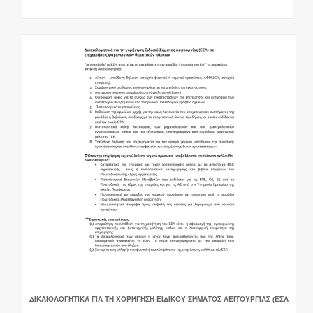
ΔΙΚΑΙΟΛΟΓΗΤΙΚΆ ΓΙΑ ΤΗ ΧΟΡΉΓΗΣΗ ΕΙΔΙΚΟΎ ΣΉΜΑΤΟΣ ΛΕΙΤΟΥΡΓΊΑΣ (ΕΣΛ