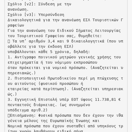
Σχόλιο [v2]: Σύνδεση με την
ανανέωση.
Σχόλιο [v3]: Υπερσύνδεση
Δικαιολογητικά για την ανανέωση ΕΣΛ Τουριστικών Γ
ραφείων
Για την ανανέωση του Ειδικού Σήματος Λειτουργίας
του Τουριστικού Γραφείου σας, θυμηθείτε:
 Τα υπ’ αριθμόν 3,4 και 9 δικαιολογητικά (που υπ
οβάλλετε για την έκδοση ΕΣΛ)
υποβάλλονται κάθε 5 χρόνια, δηλαδή:
1. Αντίγραφο ποινικού μητρώου γενικής χρήσης του
επιχειρηματία ή του νόμιμου εκπροσώπου
όταν πρόκειται για νομικό πρόσωπο. (Αναζητείται υ
πηρεσιακώς.)
2. Πιστοποιητικό Πρωτοδικείου περί μη πτώχευσης τ
ου αιτούντος (φυσικού προσώπου ή
εταιρείας κατά περίπτωση). (Αναζητείται υπηρεσιακ
ώς.)
3. Εγγυητική Επιστολή υπέρ ΕΟΤ ύψους 11.738,81 €
πενταετούς διάρκειας. (ως συνημμένο
υπόδειγμα αριθ.2)
Επισήμανση: Φυσικά πρόσωπα που δεν έχουν την ιθα
γένεια μέλους της Ευρωπαϊκής Ένωσης και
Νομικά πρόσωπα που έχουν συσταθεί από υπηκόους τρ
ίτων χωρών λαμβάνουν ειδικό σήμα