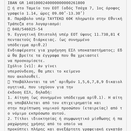
ΙΒΑΝ GR 1401000240000000000261800
 ή στο Ταμείο του ΕΟΤ (οδός Τσόχα 7, 1ος όροφος
γραφείο 1.14, ώρες 09.00’-13.30’)
8. Παράβολο υπέρ ΤΑΥΤΕΚΩ 60€ πληρωτέο στην Εθνική
Τράπεζα στο λογαριασμό:
 040/546025-54
9. Εγγυητική Επιστολή υπέρ ΕΟΤ ύψους 11.738,81 €
πενταετούς διάρκειας. (ως συνημμένο
υπόδειγμα αριθ.2)
Ενδιαφέρεστε για χορήγηση ΕΣΛ υποκαταστήματος; Εδ
ώ θα βρείτε τα έγγραφα που θα χρειαστεί
να προσκομίσετε.
Σχόλιο [v1]: Αν γίνει
υπερσύνδεση, θα μπει το κείμενο
που ακολουθεί.
 Υποβάλλονται τα υπ’ αριθμόν 1,5,6,7,8,9 δικαιολ
ογητικά, που ισχύουν για την
έκδοση ΕΣΛ, δηλαδή:
1. Αίτηση (ως συνημμένο υπόδειγμα αρίθ.1). Η αίτη
ση υποβάλλεται από τον επιχειρηματία και
στην περίπτωση νομικού προσώπου (εταιρείας) από τ
ο νόμιμο εκπρόσωπο αυτού.
2. Τίτλοι ιδιοκτησίας ή συμφωνητικό μίσθωσης ή πα
ραχώρησης χρήσης από το οποίο να
προκύπτει πλήρης και ανεξάρτητη γραφειακή εγκατάσ