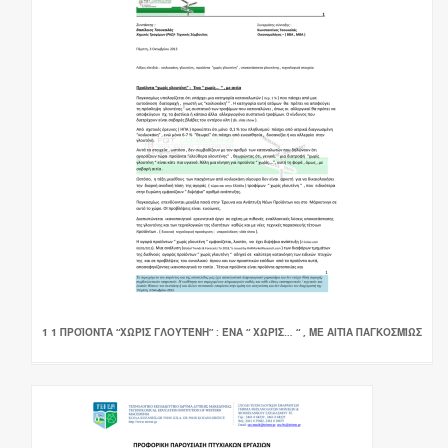
1 1 ΠΡΟΪΌΝΤΑ “ΧΩΡΊΣ ΓΛΟΥΤΈΝΗ” : ΈΝΑ “ ΧΩΡΊΣ… “ , ΜΕ ΑΙΤΊΑ ΠΑΓΚΟΣΜΊΩΣ