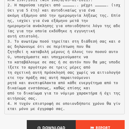
2. Η παρούσα ισχύει από …………….. μέχρι ……………. (ισχ
ύει για 5 έτη) και αυτοδικαίως για ένα
ακόμη εξάμηνο από την ημερομηνία λήξεως της. Επίσ
ης, ισχύει για ένα εξάμηνο μετά την
ημερομηνία ανάκλησης για οποιοδήποτε λόγο της αδε
ίας για την οποία εκδόθηκε η εγγυητική
αυτή επιστολή.
3. Το ανωτέρω ποσό τηρείται στη διάθεσή σας και σ
ας δηλώνουμε ότι σε περίπτωση που θα
ζητηθεί η καταβολή μέρους ή όλους του ποσού αυτο
ύ, υποσχόμαστε και υποχρεούμαστε να
το καταβάλουμε σε σας ή σε αυτόν που θα μας υποδε
ίξετε το αργότερο σε τρεις μέρες από
τη σχετική αυτή πρόσκλησή σας χωρίς να αιτιολογήσ
ετε την πράξη σας αυτή παραιτούμενοι
ρητά και ανεπιφύλακτα από κάθε ευεργέτημα από το
δικαίωμα ενστάσεως, καθώς επίσης και
από το δικαίωμα για το νόμιμο χαρακτήρα ή όχι της
αιτήσεώς σας.
4. Η τυχόν επιστροφή σε οποιονδήποτε χρόνο θα γίν
DOWNLOAD
REPORT