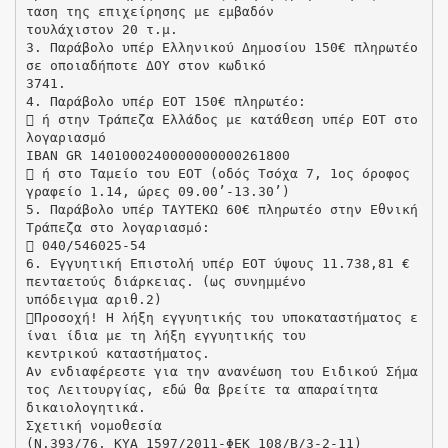
ταση της επιχείρησης με εμβαδόν
τουλάχιστον 20 τ.μ.
3. Παράβολο υπέρ Ελληνικού Δημοσίου 150€ πληρωτέο
σε οποιαδήποτε ΔΟΥ στον κωδικό
3741.
4. Παράβολο υπέρ ΕΟΤ 150€ πληρωτέο:
 ή στην Τράπεζα Ελλάδος με κατάθεση υπέρ ΕΟΤ στο
λογαριασμό
ΙΒΑΝ GR 1401000240000000000261800
 ή στο Ταμείο του ΕΟΤ (οδός Τσόχα 7, 1ος όροφος
γραφείο 1.14, ώρες 09.00’-13.30’)
5. Παράβολο υπέρ ΤΑΥΤΕΚΩ 60€ πληρωτέο στην Εθνική
Τράπεζα στο λογαριασμό:
 040/546025-54
6. Εγγυητική Επιστολή υπέρ ΕΟΤ ύψους 11.738,81 €
πενταετούς διάρκειας. (ως συνημμένο
υπόδειγμα αριθ.2)
Προσοχή! Η λήξη εγγυητικής του υποκαταστήματος ε
ίναι ίδια με τη λήξη εγγυητικής του
κεντρικού καταστήματος.
Αν ενδιαφέρεστε για την ανανέωση του Ειδικού Σήμα
τος Λειτουργίας, εδώ θα βρείτε τα απαραίτητα
δικαιολογητικά.
Σχετική νομοθεσία
(Ν.393/76, ΚΥΑ 1597/2011-ΦΕΚ 108/Β/3-2-11)