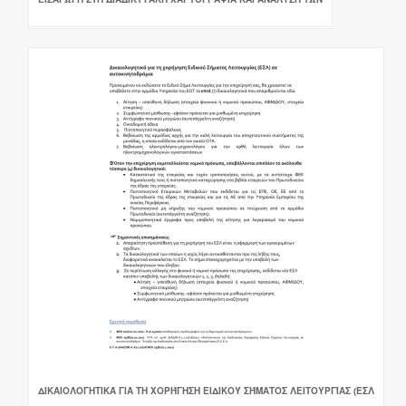
ΔΙΚΑΙΟΛΟΓΗΤΙΚΆ ΓΙΑ ΤΗ ΧΟΡΉΓΗΣΗ ΕΙΔΙΚΟΎ ΣΉΜΑΤΟΣ ΛΕΙΤΟΥΡΓΊΑΣ (ΕΣΛ