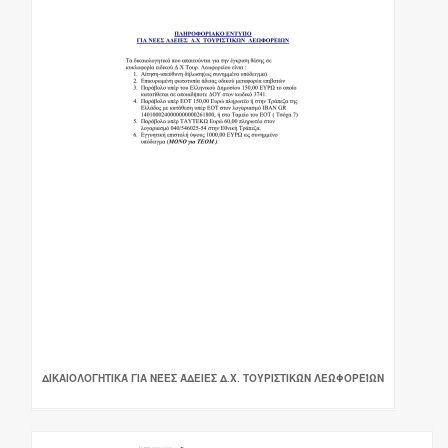
ΔΙΚΑΙΟΛΟΓΗΤΙΚΆ ΓΙΑ ΝΈΕΣ ΆΔΕΙΕΣ Δ.Χ. ΤΟΥΡΙΣΤΙΚΏΝ ΛΕΩΦΟΡΕΊΩΝ