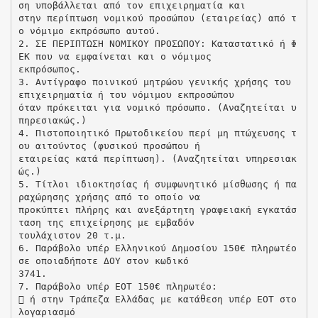
ση υποβάλλεται από τον επιχειρηματία και
στην περίπτωση νομικού προσώπου (εταιρείας) από τ
ο νόμιμο εκπρόσωπο αυτού.
2. ΣΕ ΠΕΡΙΠΤΩΣΗ ΝΟΜΙΚΟΥ ΠΡΟΣΩΠΟΥ: Καταστατικό ή Φ
ΕΚ που να εμφαίνεται και ο νόμιμος
εκπρόσωπος.
3. Αντίγραφο ποινικού μητρώου γενικής χρήσης του
επιχειρηματία ή του νόμιμου εκπροσώπου
όταν πρόκειται για νομικό πρόσωπο. (Αναζητείται υ
πηρεσιακώς.)
4. Πιστοποιητικό Πρωτοδικείου περί μη πτώχευσης τ
ου αιτούντος (φυσικού προσώπου ή
εταιρείας κατά περίπτωση). (Αναζητείται υπηρεσιακ
ώς.)
5. Τίτλοι ιδιοκτησίας ή συμφωνητικό μίσθωσης ή πα
ραχώρησης χρήσης από το οποίο να
προκύπτει πλήρης και ανεξάρτητη γραφειακή εγκατάσ
ταση της επιχείρησης με εμβαδόν
τουλάχιστον 20 τ.μ.
6. Παράβολο υπέρ Ελληνικού Δημοσίου 150€ πληρωτέο
σε οποιαδήποτε ΔΟΥ στον κωδικό
3741.
7. Παράβολο υπέρ ΕΟΤ 150€ πληρωτέο:
 ή στην Τράπεζα Ελλάδας με κατάθεση υπέρ ΕΟΤ στο
λογαριασμό