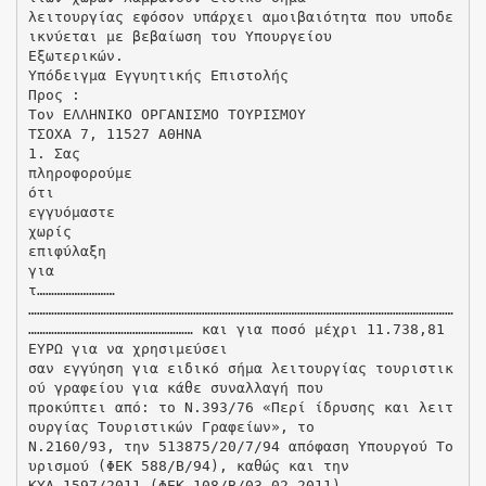
λειτουργίας εφόσον υπάρχει αμοιβαιότητα που υποδε
ικνύεται με βεβαίωση του Υπουργείου
Εξωτερικών.
Υπόδειγμα Εγγυητικής Επιστολής
Προς :
Τον ΕΛΛΗΝΙΚΟ ΟΡΓΑΝΙΣΜΟ ΤΟΥΡΙΣΜΟΥ
ΤΣΟΧΑ 7, 11527 ΑΘΗΝΑ
1. Σας
πληροφορούμε
ότι
εγγυόμαστε
χωρίς
επιφύλαξη
για
τ………………………
…………………………………………………………………………………………………………………………………
………………………………………………… και για ποσό μέχρι 11.738,81
ΕΥΡΩ για να χρησιμεύσει
σαν εγγύηση για ειδικό σήμα λειτουργίας τουριστικ
ού γραφείου για κάθε συναλλαγή που
προκύπτει από: το Ν.393/76 «Περί ίδρυσης και λειτ
ουργίας Τουριστικών Γραφείων», το
Ν.2160/93, την 513875/20/7/94 απόφαση Υπουργού Το
υρισμού (ΦEΚ 588/Β/94), καθώς και την
ΚΥΑ 1597/2011 (ΦΕΚ 108/Β/03-02-2011).