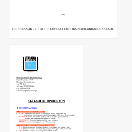
ΠΕΡΙΒΆΛΛΟΝ - Ε.Γ.Μ.Ε. ΕΤΑΙΡΕΊΑ ΓΕΩΡΓΙΚΏΝ ΜΗΧΑΝΙΚΏΝ ΕΛΛΆΔΟΣ