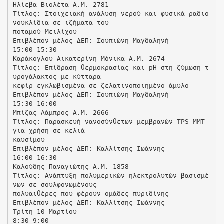
Ηλίεβα Βιολέτα Α.Μ. 2781
Τίτλος: Στοιχειακή ανάλυση νερού και φυσικά ραδιο
νουκλίδια σε ιζήματα του
ποταμού Μειλίχου
Επιβλέπον μέλος ΔΕΠ: Σουπιώνη Μαγδαληνή
15:00-15:30
Καράκογλου Αικατερίνη-Μόνικα Α.Μ. 2674
Τίτλος: Eπίδραση θερμοκρασίας και pH στη ζύμωση τ
υρογάλακτος με κύτταρα
κεφίρ εγκλωβισμένα σε ζελατινοποιημένο άμυλο
Επιβλέπον μέλος ΔΕΠ: Σουπιώνη Μαγδαληνή
15:30-16:00
Μπίζας Λάμπρος Α.Μ. 2666
Τίτλος: Παρασκευή νανοσύνθετων μεμβρανών TPS-MMT
για χρήση σε κελιά
καυσίμου
Επιβλέπον μέλος ΔΕΠ: Καλλίτσης Ιωάννης
16:00-16:30
Καλούδης Παναγιώτης Α.Μ. 1858
Τίτλος: Ανάπτυξη πολυμερικών ηλεκτρολυτών βασισμέ
νων σε σουλφονωμένους
πολυαιθέρες που φέρουν ομάδες πυριδίνης
Επιβλέπον μέλος ΔΕΠ: Καλλίτσης Ιωάννης
Τρίτη 10 Μαρτίου
8:30-9:00