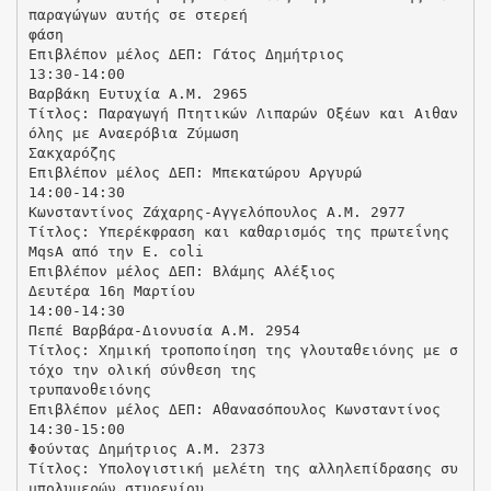
παραγώγων αυτής σε στερεή
φάση
Επιβλέπον μέλος ΔΕΠ: Γάτος Δημήτριος
13:30-14:00
Βαρβάκη Ευτυχία Α.Μ. 2965
Τίτλος: Παραγωγή Πτητικών Λιπαρών Οξέων και Αιθαν
όλης με Αναερόβια Ζύμωση
Σακχαρόζης
Επιβλέπον μέλος ΔΕΠ: Μπεκατώρου Αργυρώ
14:00-14:30
Κωνσταντίνος Ζάχαρης-Αγγελόπουλος Α.Μ. 2977
Τίτλος: Υπερέκφραση και καθαρισμός της πρωτεΐνης
MqsA από την E. coli
Επιβλέπον μέλος ΔΕΠ: Βλάμης Αλέξιος
Δευτέρα 16η Μαρτίου
14:00-14:30
Πεπέ Βαρβάρα-Διονυσία Α.Μ. 2954
Τίτλος: Χημική τροποποίηση της γλουταθειόνης με σ
τόχο την ολική σύνθεση της
τρυπανοθειόνης
Επιβλέπον μέλος ΔΕΠ: Αθανασόπουλος Κωνσταντίνος
14:30-15:00
Φούντας Δημήτριος Α.Μ. 2373
Τίτλος: Υπολογιστική μελέτη της αλληλεπίδρασης συ
μπολυμερών στυρενίου