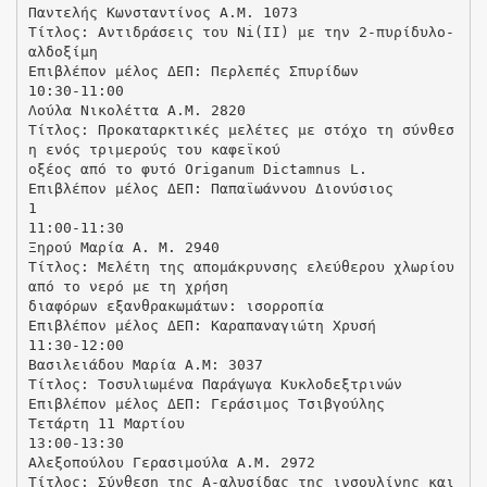
Παντελής Κωνσταντίνος Α.Μ. 1073
Τίτλος: Αντιδράσεις του Ni(II) με την 2-πυρίδυλο-
αλδοξίμη
Επιβλέπον μέλος ΔΕΠ: Περλεπές Σπυρίδων
10:30-11:00
Λούλα Νικολέττα Α.Μ. 2820
Τίτλος: Προκαταρκτικές μελέτες με στόχο τη σύνθεσ
η ενός τριμερούς του καφεϊκού
οξέος από το φυτό Origanum Dictamnus L.
Επιβλέπον μέλος ΔΕΠ: Παπαϊωάννου Διονύσιος
1
11:00-11:30
Ξηρού Μαρία Α. Μ. 2940
Τίτλος: Μελέτη της απομάκρυνσης ελεύθερου χλωρίου
από το νερό με τη χρήση
διαφόρων εξανθρακωμάτων: ισορροπία
Επιβλέπον μέλος ΔΕΠ: Καραπαναγιώτη Χρυσή
11:30-12:00
Βασιλειάδου Μαρία Α.Μ: 3037
Τίτλος: Τοσυλιωμένα Παράγωγα Κυκλοδεξτρινών
Επιβλέπον μέλος ΔΕΠ: Γεράσιμος Τσιβγούλης
Τετάρτη 11 Μαρτίου
13:00-13:30
Aλεξοπούλου Γερασιμούλα Α.Μ. 2972
Tίτλος: Σύνθεση της Α-αλυσίδας της ινσουλίνης και