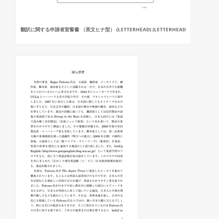
翻訳に関する申請者宣誓書 （英文ヒナ型） (LETTERHEAD) (LETTERHEAD