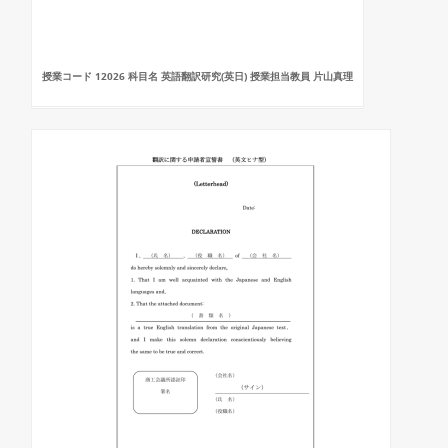
授業コード 12026 科目名 英語翻訳研究(英日) 授業担当教員 片山真理