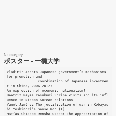
No category
ポスター - 一橋大学
Vladimir Acosta Japanese government’s mechanisms
for promotion and
______________ coordination of Japanese investmen
t in China, 2006-2012:
An expression of economic nationalism?
Beatriz Reyes Yasukuni Shrine visits and its infl
uence in Nippon-Korean relations
Yanet Jiménez The justification of war in Kobayas
hi Yoshinori’s Sensō Ron (I)
Matías Chiappe Densha Otoko: The appropriation of