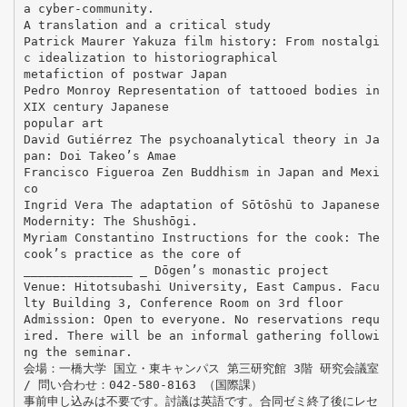
a cyber-community.
A translation and a critical study
Patrick Maurer Yakuza film history: From nostalgi
c idealization to historiographical
metafiction of postwar Japan
Pedro Monroy Representation of tattooed bodies in
XIX century Japanese
popular art
David Gutiérrez The psychoanalytical theory in Ja
pan: Doi Takeo’s Amae
Francisco Figueroa Zen Buddhism in Japan and Mexi
co
Ingrid Vera The adaptation of Sōtōshū to Japanese
Modernity: The Shushōgi.
Myriam Constantino Instructions for the cook: The
cook’s practice as the core of
_______________ _ Dōgen’s monastic project
Venue: Hitotsubashi University, East Campus. Facu
lty Building 3, Conference Room on 3rd floor
Admission: Open to everyone. No reservations requ
ired. There will be an informal gathering followi
ng the seminar.
会場：一橋大学 国立・東キャンパス 第三研究館 3階 研究会議室
/ 問い合わせ：042-580-8163 （国際課）
事前申し込みは不要です。討議は英語です。合同ゼミ終了後にレセ