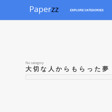
Paper
zz
EXPLORE CATEGORIES
No category
大 切 な 人 か ら も ら っ た 夢