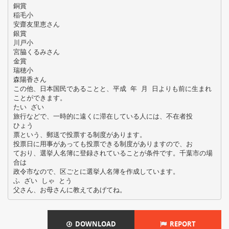
銅賞
稲毛小
安齋友里恵さん
銀賞
川戸小
宮脇くるみさん
金賞
瑞穂小
森陽香さん
この他、日本国民であることと、平成 年 月 日よりも前に生まれ
ことができます。
たい ざい
旅行などで、一時的に遠くに滞在している人には、不在者投
ひょう
票という、郵送で投票する制度があります。
投票日に用事があっても投票できる制度がありますので、お
ており、選挙人名簿に登録されていることが条件です。千葉市の場
合は
政令市なので、区ごとに選挙人名簿を作成しています。
ふ ざい しゃ とう
DOWNLOAD
REPORT