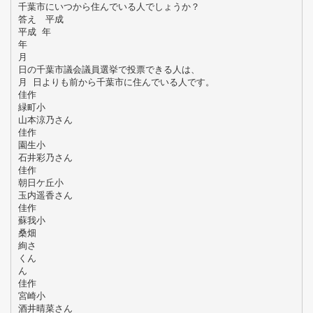
千葉市にいつから住んでいる人でしょうか？
答え 平成
平成 年
年
月
日の千葉市議会議員選挙で投票できる人は、
月 日よりも前から千葉市に住んでいる人です。
佳作
緑町小
山本涼乃さん
佳作
園生小
石井彩乃さん
佳作
朝日ケ丘小
玉内遥香さん
佳作
蘇我小
桑畑
絢さ
くん
ん
佳作
宮崎小
酒井晴菜さん