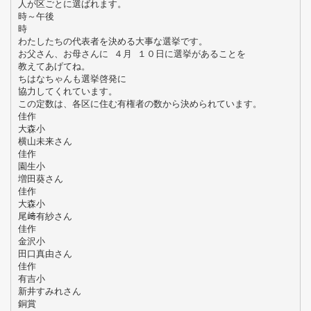
人が区ごとに選ばれます。
時～午後
時
わたしたちの代表者を決める大事な選挙です。
お父さん、お母さんに ４月 １０日に選挙があることを
教えてあげてね。
ちはなちゃんも選挙啓発に
協力してくれています。
この定数は、各区に住む有権者の数から決められています。
佳作
大森小
横山未来さん
佳作
園生小
増田葵さん
佳作
大森小
尾﨑有紗さん
佳作
金沢小
田口真由さん
佳作
有吉小
新井すみれさん
銅賞