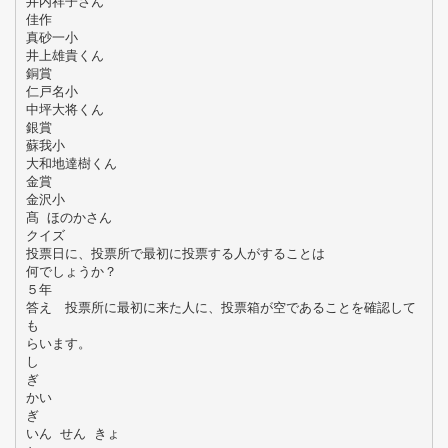
井内祥子さん
佳作
真砂一小
井上雄貴くん
銅賞
仁戸名小
中坪大将くん
銀賞
蘇我小
大和地達樹くん
金賞
金沢小
髙 ほのかさん
クイズ
投票日に、投票所で最初に投票する人がすることは
何でしょうか？
５年
答え 投票所に最初に来た人に、投票箱が空であることを確認して
も
らいます。
し
ぎ
かい
ぎ
いん せん きょ