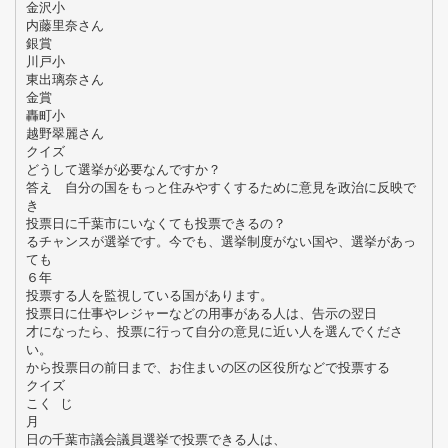
金沢小
内藤里奈さん
銀賞
川戸小
東出璃奈さん
金賞
轟町小
越野翠麗さん
クイズ
どうして選挙が必要なんですか？
答え 自分の国をもっと住みやすくするために意見を政治に反映で
き
投票日に千葉市にいなくても投票できるの？
るチャンスが選挙です。今でも、選挙制度がない国や、選挙があっ
ても
６年
投票する人を監視している国があります。
投票日に仕事やレジャーなどの用事がある人は、告示の翌日
才になったら、投票に行って自分の意見に近い人を選んでくださ
い。
から投票日の前日まで、お住まいの区の区役所などで投票する
クイズ
こく じ
月
日の千葉市議会議員選挙で投票できる人は、