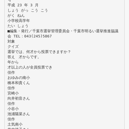
平成 23 年 3 月
しょう がっ こう こう
がく ねん
小学校高学年
たい しょう
■編集・発行／千葉市選挙管理委員会・千葉市明るい選挙推進協議
会 TEL：043(245)5867
対象
クイズ
選挙では、何才から投票できますか？
答え 才からです。
年から
才以上の人が全員投票でき
佳作
おゆみの南小
橋本和貴くん
佳作
宮崎小
向井初音さん
佳作
小谷小
池浦陽菜さん
佳作
土気南小