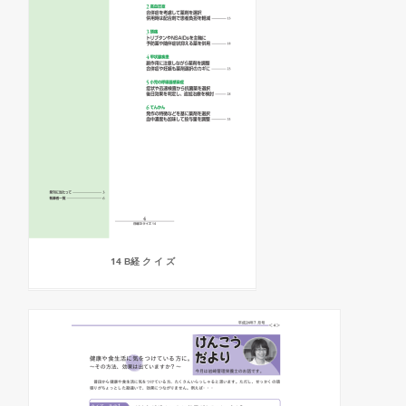
14 В経 ク イ ズ