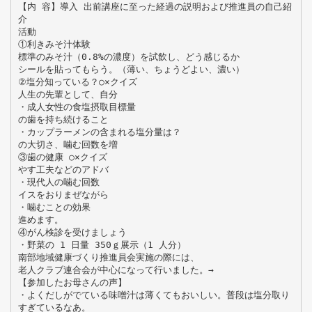
【内 容】導入 出前講座に至った経過の説明および推進員の自己紹
介
活動
①利きみそ汁体験
標準のみそ汁（0.8%の濃度）を試飲し、どう感じるか
シールを貼ってもらう。（薄い、ちょうどよい、濃い）
②塩分知っている？○×クイズ
人生の先輩として、自分
・成人女性の食塩摂取目標量
の歯を持ち続けること
・カップラーメンの含まれる塩分量は？
の大切さ、噛む回数を増
③歯の健康 ○×クイズ
やす工夫などのアドバ
・現代人の噛む回数
イスをおりまぜながら
・噛むことの効果
進めます。
④がん検診を受けましょう
・野菜の 1 日量 350ｇ展示（1 人分）
南部地域健康づくり推進員会実施の際には、
老人クラブ連合会が中心になって行いました。→
【参加したお母さんの声】
・よくだしがでている味噌汁は薄くてもおいしい。普段は塩分取り
すぎているなあ。