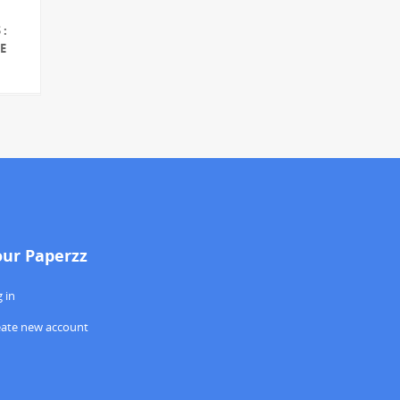
 :
E
our Paperzz
 in
eate new account