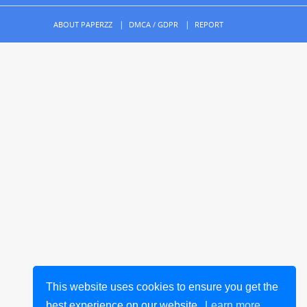
ABOUT PAPERZZ
DMCA / GDPR
REPORT
This website uses cookies to ensure you get the
best experience on our website.
Learn more