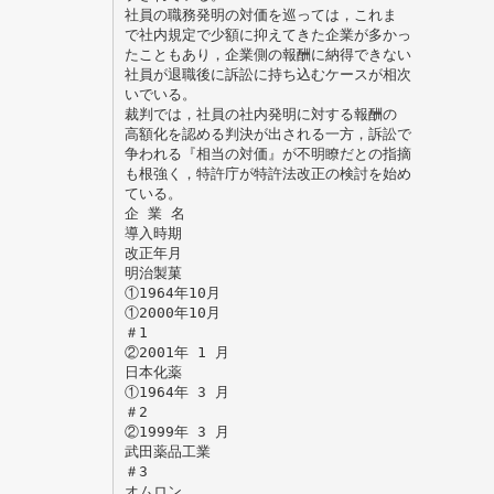
社員の職務発明の対価を巡っては，これま
で社内規定で少額に抑えてきた企業が多かっ
たこともあり，企業側の報酬に納得できない
社員が退職後に訴訟に持ち込むケースが相次
いでいる。
裁判では，社員の社内発明に対する報酬の
高額化を認める判決が出される一方，訴訟で
争われる『相当の対価』が不明瞭だとの指摘
も根強く，特許庁が特許法改正の検討を始め
ている。
企 業 名
導入時期
改正年月
明治製菓
①1964年10月
①2000年10月
＃1
②2001年 1 月
日本化薬
①1964年 3 月
＃2
②1999年 3 月
武田薬品工業
＃3
オムロン