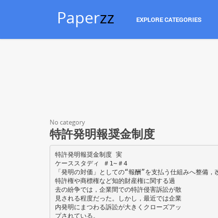
Paper
zz
EXPLORE CATEGORIES
No category
特許発明報奨金制度
特許発明報奨金制度 実
ケーススタディ ＃1∼＃4
「発明の対価」としての“報酬”を支払う仕組みへ整備，
特許権や商標権など知的財産権に関する過
去の紛争では，企業間での特許侵害訴訟が散
見される程度だった。しかし，最近では企業
内発明にまつわる訴訟が大きくクローズアッ
プされている。