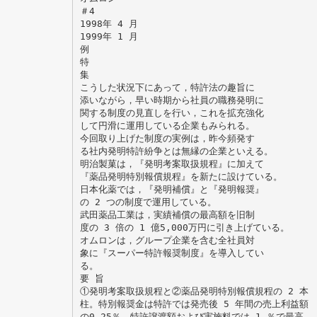
＃4
1998年 4 月
1999年 1 月
例
特
集
こうした状況下にあって，特許法の趣旨に
添いながら，早い時期から社員の職務発明に
関する制度の見直しを行い，これを拡充強化
して円滑に運用している企業もみられる。
今回取り上げた制度の実例は，昨今頻発す
る社内発明特許紛争とは無縁の企業といえる。
明治製菓は，『発明考案取扱規程』に加えて
『薬品発明特別報償規程』を新たに設けている。
日本化薬では，『発明補償』と『発明報奨』
の 2 つの制度で運用している。
武田薬品工業は，実績補償の最高額を旧制
度の 3 倍の 1 億5,000万円に引き上げている。
オムロンは，グループ企業を含む全社員対
象に『スーパー特許報奨制度』を導入してい
る。
要 旨
①発明考案取扱規程と②薬品発明特別報償規程の 2 本
柱。特別報奨金は特許では発売後 5 年間の売上利益額
の0.25％，特許譲渡額および実施料では 1 ％で最高