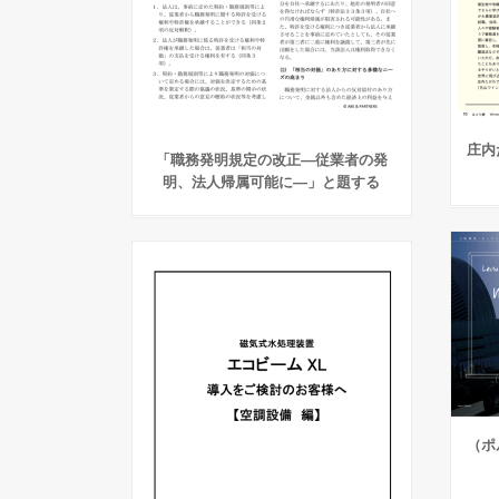
庄内
「職務発明規定の改正―従業者の発
明、法人帰属可能に―」と題する
（ポ