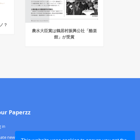
モノ？
農水大臣賞は鶴居村振興公社「酪楽
館」が受賞
our Paperzz
 in
eate new account