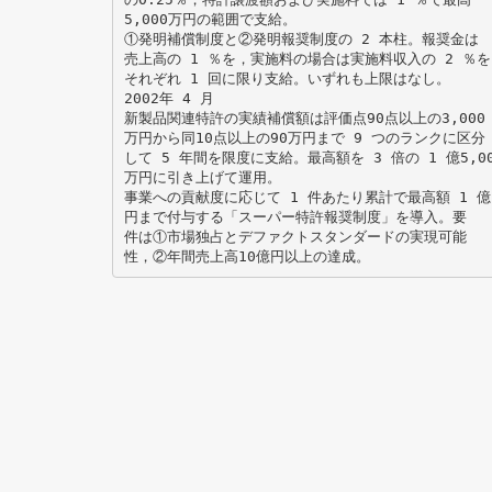
5,000万円の範囲で支給。
①発明補償制度と②発明報奨制度の 2 本柱。報奨金は
売上高の 1 ％を，実施料の場合は実施料収入の 2 ％を
それぞれ 1 回に限り支給。いずれも上限はなし。
2002年 4 月
新製品関連特許の実績補償額は評価点90点以上の3,000
万円から同10点以上の90万円まで 9 つのランクに区分
して 5 年間を限度に支給。最高額を 3 倍の 1 億5,00
万円に引き上げて運用。
事業への貢献度に応じて 1 件あたり累計で最高額 1 億
円まで付与する「スーパー特許報奨制度」を導入。要
件は①市場独占とデファクトスタンダードの実現可能