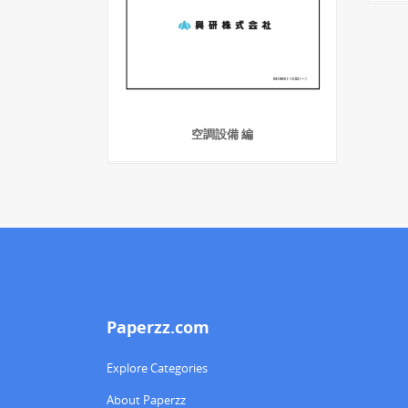
空調設備 編
Paperzz.com
Explore Categories
About Paperzz