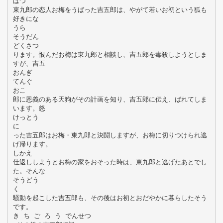
はつ
東九郎の恋人お梅をうばった吉五郎は、やがて若いお初という狐も
好きにな
うら
そうだん
どくさつ
ります。恨んだお梅は東九郎と相談し、吉五郎を毒殺しようとしま
すが、吉五
おんぎ
てんぐ
おこ
郎に恩義のある天狗がその計画を知り、吉五郎に伝え、ばれてしま
います。怒
けっとう
に
った吉五郎はお梅・東九郎と決闘しますが、お梅に切りつけられ逃
げ帰ります。
しかえ
仕返ししようとお梅の家をおそった時は、東九郎と逃げたあとでし
た。そんな
そうどう
く
騒動を起こした吉五郎も、その後はお初とおだやかに暮らしたそう
です。
き ち ご ろ う でんせつ