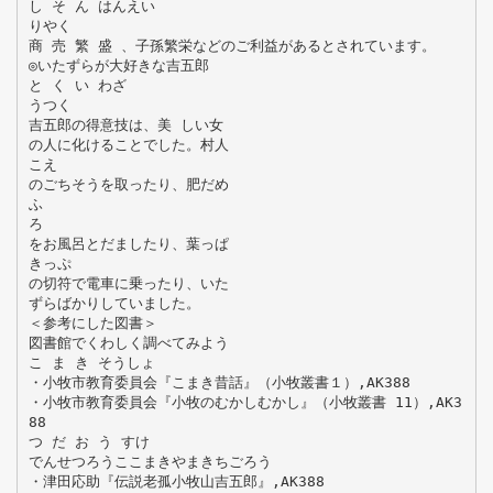
し そ ん はんえい
りやく
商 売 繁 盛 、子孫繁栄などのご利益があるとされています。
◎いたずらが大好きな吉五郎
と く い わざ
うつく
吉五郎の得意技は、美 しい女
の人に化けることでした。村人
こえ
のごちそうを取ったり、肥だめ
ふ
ろ
をお風呂とだましたり、葉っぱ
きっぷ
の切符で電車に乗ったり、いた
ずらばかりしていました。
＜参考にした図書＞
図書館でくわしく調べてみよう
こ ま き そうしょ
・小牧市教育委員会『こまき昔話』（小牧叢書１）,AK388
・小牧市教育委員会『小牧のむかしむかし』（小牧叢書 11）,AK3
88
つ だ お う すけ
でんせつろうここまきやまきちごろう
・津田応助『伝説老孤小牧山吉五郎』,AK388