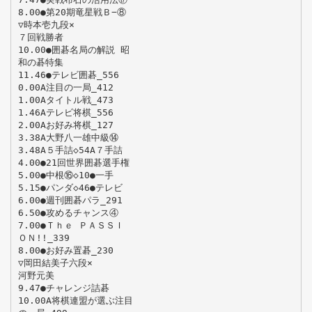
8.00●第20期竜星戦Ｂ−⑧
▽時本壱九段×
７回戦勝者
10.00●囲碁名局の解説 昭
和の碁特集
11.46●テレビ囲碁_556
0.00A注目の一局_412
1.00Aタイトル戦_473
1.46Aテレビ将棋_556
2.00Aお好み将棋_127
3.38A大野八一雄中級⑭
3.48A５手詰◇54A７手詰
4.00●21回世界囲碁選手権
5.00●中根⑯◇10●一手
5.15●パンダ◇46●テレビ
6.00●週刊囲碁パラ_291
6.50●攻めるチャンス④
7.00●Ｔｈｅ ＰＡＳＳＩ
ＯＮ!!_339
8.00●お好み置碁_230
▽岡田結美子六段×
河野元美
9.47●チャレンジ詰碁
10.00A将棋連盟が選ぶ注目