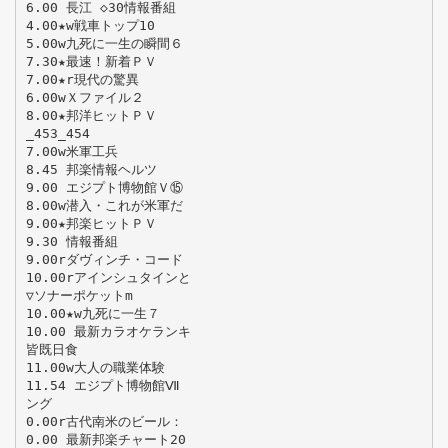
6.00 長江 ◇30情報番組
4.00★w戦車トップ10
5.00w九死に一生の瞬間６
7.30★最速！新着ＰＶ
7.00★r現代の驚異
6.00wＸファイル２
8.00★邦洋ヒットＰＶ
_453_454
7.00w米軍工兵
8.45 邦楽情報ヘルツ
9.00 エジプト博物館Ｖ⑮
8.00w潜入・これが米軍だ
9.00★邦楽ヒットＰＶ
9.30 情報番組
9.00rダヴィンチ・コード
10.00rアインシュタインと
▽ソナーポケットm
10.00★w九死に一生７
10.00 最新カラオケランキ
皆既日食
11.00w大人の職業体験
11.54 エジプト博物館Ⅶ
ング
0.00r古代南米のビール：
0.00 最新邦楽チャート20