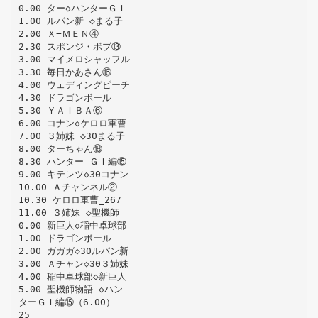
0.00 ター◇ハンターＧＩ
1.00 ルパン新 ◇まる子
2.00 Ｘ−ＭＥＮ④
2.30 スポンジ・ボブ⑬
3.00 マイメロシャッフル
3.30 毎日かあさん⑯
4.00 ウェディングピーチ
4.30 ドラゴンボール
5.30 ＹＡＩＢＡ⑥
6.00 コナン◇ケロロ軍曹
7.00 ３姉妹 ◇30まる子
8.00 ターちゃん⑱
8.30 ハンター ＧＩ編⑮
9.00 キテレツ◇30コナン
10.00 Ａチャンネル②
10.30 ケロロ軍曹_267
11.00 ３姉妹 ◇聖機師
0.00 新巨人◇稲中卓球部
1.00 ドラゴンボール
2.00 ガガガ◇30ルパン新
3.00 Ａチャン◇30３姉妹
4.00 稲中卓球部◇新巨人
5.00 聖機師物語 ◇ハン
ターＧＩ編⑮（6.00）
25