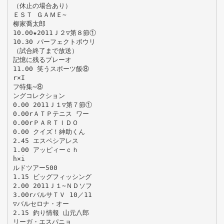
（休止の場合あり）
ＥＳＴ ＧＡＭＥ∼
柳家喬太郎
10.00★2011Ｊ２▽第８節①
10.30 パーフェクトボウリ
（試合終了まで放送）
記憶に残るプレーオ
11.00 笑うスポーツ飯⑧
r×I
フ特集∼⑧
ングコレクション
0.00 2011Ｊ１▽第７節①
0.00rＡＴＰテニス ワー
0.00rＰＡＲＴＩＤＯ
0.00 クイズ！紳助くん
2.45 エスペシアレス
1.00 アッピィーｃｈ
h×i
ルドツアー500
1.15 ビッグフィッシング
2.00 2011Ｊ１∼ＮＤソフ
3.00rバルサＴＶ 10／11
▽バルセロナ・オー
2.15 釣り情報 山元八郎
リーガ・エスパニョ