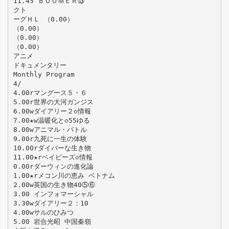
11.45 ＢＯＯＭＥＲ⑬
クト
ーグＨＬ （0.00）
（0.00）
（0.00）
（0.00）
アニメ
ドキュメンタリー
Monthly Program
4/
4.00rマングース５・６
5.00r世界の大河ガンジス
6.00wダイアリー２◇情報
7.00★w温暖化と◇55ゆる
8.00wアニマル・バトル
9.00r九死に一生の体験
10.00rダイバーな生き物
11.00★rベイビーズ◇情報
0.00rダーウィンの進化論
1.00★rメコン川の恵み ベトナム
2.00w英国の生き物40⑤⑥
3.00 インフォマーシャル
3.30wダイアリー２：10
4.00wサルのひみつ
5.00 岩合光昭 中国秦嶺