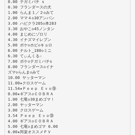
0.00 テガミバチ s
0.30 フランダースの犬
1.00 らんま１／２◇みて
2.00 ママ４◇30アンパン
3.00 ハピクラ205◇本283
3.30 おやこ◇45ノンタン
4.00 まじめにゾロリ
4.30 イナズマイレブン
5.00 ポケ◇ホビ◇キョロ
6.00 ナルト_180◇ミニ
6.30 てぃんくる☆
7.00 ポケ◇テガミバチs
8.00 フランダース◇イナ
ズマ◇らんま◇みて
10.00 ヤッターマン
11.00★クロスゲーム
11.54★Ｐｅｅｐ Ｅｖｏ⑨
0.00★ギアス◇ＣＯＢＲＡ
1.00 七竜◇30まめゴマ！
2.00 ヤッターマン
3.00 クロスゲーム
3.54 Ｐｅｅｐ Ｅｖｏ⑨
4.00 ギアス◇ＣＯＢＲＡ
5.00 七竜◇まめゴマ 6.00
6.00★邦楽オススメＰＶ