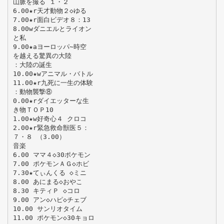
山脈を撮る １・２
6.00★r天才動物２◇ゆる
7.00★r面白ビデオ８：13
8.00wダニエルとライオン
と私
9.00★aヨーロッパ∼時空
を越える驚異の大陸
：大陸の誕生
10.00★wアニマル・バトル
11.00★r九死に一生の体験
：動物襲撃⑧
0.00★rダイエッターな生
き物ＴＯＰ10
1.00★w好奇心４ クロコ
2.00★r緊急救命獣医５：
７・８ （3.00）
音楽
6.00 ママ４◇30ポケモン
7.00 ポケモンＡＧ◇ホビ
7.30★てぃんくる ◇ミニ
8.00 あにまる◇おやこ
8.30 キティＰ ◇コロ
9.00 アン◇ハピ◇チェブ
10.00 サンリオタイム
11.00 ポケモン◇30キョロ