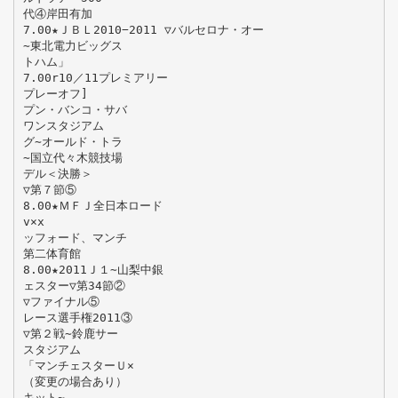
代④岸田有加
7.00★ＪＢＬ2010−2011 ▽バルセロナ・オー
∼東北電力ビッグス
トハム」
7.00r10／11プレミアリー
プレーオフ]
プン・バンコ・サバ
ワンスタジアム
グ∼オールド・トラ
∼国立代々木競技場
デル＜決勝＞
▽第７節⑤
8.00★ＭＦＪ全日本ロード
v×x
ッフォード、マンチ
第二体育館
8.00★2011Ｊ１∼山梨中銀
ェスター▽第34節②
▽ファイナル⑤
レース選手権2011③
▽第２戦∼鈴鹿サー
スタジアム
「マンチェスターＵ×
（変更の場合あり）
キット∼