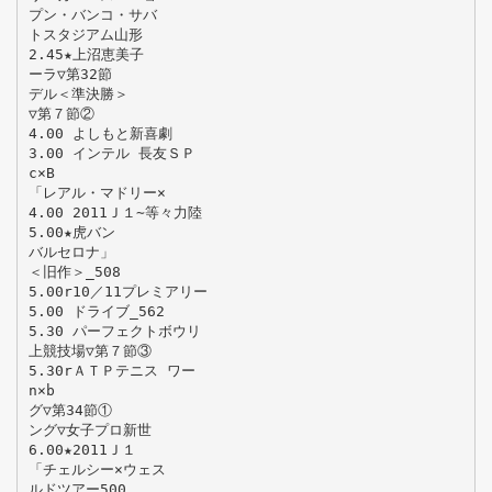
プン・バンコ・サバ
トスタジアム山形
2.45★上沼恵美子
ーラ▽第32節
デル＜準決勝＞
▽第７節②
4.00 よしもと新喜劇
3.00 インテル 長友ＳＰ
c×B
「レアル・マドリー×
4.00 2011Ｊ１∼等々力陸
5.00★虎バン
バルセロナ」
＜旧作＞_508
5.00r10／11プレミアリー
5.00 ドライブ_562
5.30 パーフェクトボウリ
上競技場▽第７節③
5.30rＡＴＰテニス ワー
n×b
グ▽第34節①
ング▽女子プロ新世
6.00★2011Ｊ１
「チェルシー×ウェス
ルドツアー500