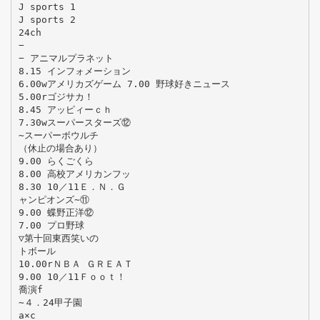
J sports 1
J sports 2
24ch
−
− アニマルプラネット
8.15 インフォメーション
6.00wアメリカズゲーム 7.00 野球好きニュース
5.00rゴジサカ！
8.45 アッピィーｃｈ
7.30wスーパースターズ⑫
∼スーパーボウルチ
（休止の場合あり）
9.00 らくごくら
8.00 高校アメリカンフッ
8.30 10／11Ｅ．Ｎ．Ｇ
ャンピオンズ∼⑪
9.00 蝶野正洋⑫
7.00 プロ野球
▽第十回東西笑いの
トボール
10.00rＮＢＡ ＧＲＥＡＴ
9.00 10／11Ｆｏｏｔ！
喬演f
∼４．24甲子園
a×c