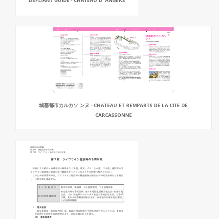
DEPLIANT GUIDE - CHÂTEAU D`ANGERS
城塞都市カルカソ ンヌ - CHÂTEAU ET REMPARTS DE LA CITÉ DE
CARCASSONNE