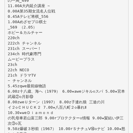
の一局_499
11.00A大内延介講座 ∼
0.00A第35期女流名人位戦
0.45Aテレビ将棋_556
1.00Aめざせプロ棋士
_569 （2.05）
ホビー＆カルチャー
220ch
222ch チャンネル
231ch スーパー！
234ch 時代劇専門
ムービープラス
23ch
22ch NECO
21ch ドラマTV
− チャンネル
5.45zqwe最前線物語
6.00z十八歳、海へ（1979） 6.00★aweジキル◇スパ 5.00★宮本
武蔵②◇月影⑩
8.00zweＵターン（1997） 8.00z子連れ狼 三途の川
イ２◇ＣＨＵＣＫ２ 7.00★八百八町２◇暴れⅡ
10.30★weＤｉａｍｏｎｄ
の乳母車若山富三郎 9.00rプロテクター◇情報 9.00★髪結い伊三
次③◇瓦
9.50z爆破３秒前（1967） 10.00rＳナチュⅤ⑭◇ナビ 10.00★怒