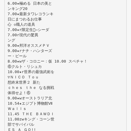
6.00★極める 日本の美と
ンキング20
7.00★最新タワレコランキ
日にまつわるお仕事
心 ◇職人の道具
7.00★r限定生産̶シーダ
7.00r現代の驚異
ング
9.00★邦洋オススメＰＶ
9.00★rナチ・ハンターズ
ー・ビール
8.00★wザ・コロニー：仮 10.00 スペチャ！
⑥クルト・リシュカ
10.00★r世界の最強武術を
▽ＮＩＣＯ Ｔｏｕ
想終末世界２ 新た
ｃｈｅｓ ｔｈｅ なる挑戦
体得せよ！⑥
9.00★wオーストラリア北
10.54★エジプト博物館Ⅶ
Ｗａｌｌｓ
11.45 ＴＨＥ ＢＡＷＤＩ
11.00zwキング・コーン世
部でサバイバル
ＥＳ Ａ ＧＯ!!