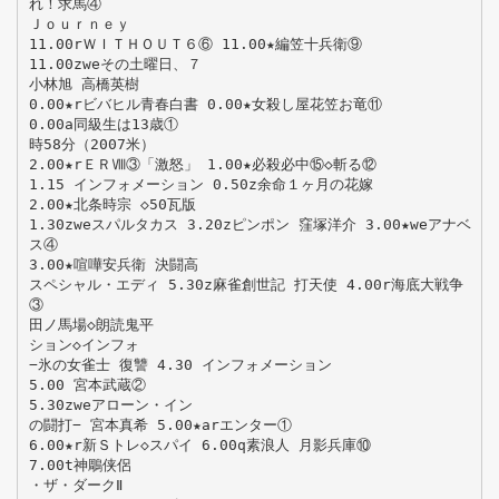
れ！求馬④
Ｊｏｕｒｎｅｙ
11.00rＷＩＴＨＯＵＴ６⑥ 11.00★編笠十兵衛⑨
11.00zweその土曜日、７
小林旭 高橋英樹
0.00★rビバヒル青春白書 0.00★女殺し屋花笠お竜⑪
0.00a同級生は13歳①
時58分（2007米）
2.00★rＥＲⅧ③「激怒」 1.00★必殺必中⑮◇斬る⑫
1.15 インフォメーション 0.50z余命１ヶ月の花嫁
2.00★北条時宗 ◇50瓦版
1.30zweスパルタカス 3.20zピンポン 窪塚洋介 3.00★weアナベ
ス④
3.00★喧嘩安兵衛 決闘高
スペシャル・エディ 5.30z麻雀創世記 打天使 4.00r海底大戦争
③
田ノ馬場◇朗読鬼平
ション◇インフォ
−氷の女雀士 復讐 4.30 インフォメーション
5.00 宮本武蔵②
5.30zweアローン・イン
の闘打− 宮本真希 5.00★arエンター①
6.00★r新Ｓトレ◇スパイ 6.00q素浪人 月影兵庫⑩
7.00t神鵰侠侶
・ザ・ダークⅡ