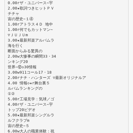
0.00rザ・ユニバース∼宇
2.00★歌詞つきヒットＰＶ
チチャ
宙の歴史∼１④
1.00rアトラス４Ｄ 地中
1.00r何でもカットマン∼
▽ＪＵＪＵm
3.00★最新邦楽アルバムラ
海を行く
断面からみる驚異の
2.00w大惨事の瞬間33・34
ンキング20
世界∼⑫◇30情報
3.00w911コール17・18
2.00rナチ・ハンターズ ▽最新オリジナルア
4.00 情報◇★r舞台裏５
ルバムランキングの
①②
5.00r工場見学：気球／ゴ
4.00rザ・ユニバース∼宇
トップ20ビデオ
5.00★最新邦楽シングルラ
ルフクラブm
宙の歴史∼５
6.00w大人の職業体験：祝