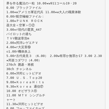
界を作る魔法の一粒 10.00★w911コール19・20
0.00 ブラックファイル
1.00★wアメリカ軍近代兵 11.00★w大人の職業体験
0.00r航空極秘ファイル：
1.00★ＰＵＮＫ ＲＯＣＫ
器大全＜空軍＞①②
3.00★r現代の驚異_447
パイロットの過ち
ＴＶ▽難波章浩m
2.00★邦洋レゲエＰＶ
4.00★r大災害⑲
◇1.00r機体炎上
5.00r古代発見３ （6.00） 2.00w有罪か無罪か17 3.00 2.30
★邦楽コダワリ（4.00）
270ch 囲碁・将棋
30ch チャンネル
6.00★洋邦ヒットビデオ
7.00 Ｕ．Ｓ．Ｔｏｐ20
9.00★ＫｏｒｅａＨｉｔｓ
9.30★Ｋｏｒｅａ 通信⑰
10.00 オビザラス⑪
11.00 ＭＴＶ シングルチ
ャート
11.30★洋邦ヒットビデオ
0.00 フー・ファイターズ