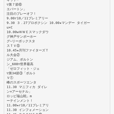
▽第７節⑥
エバートン」
注目のプレーオフ！
9.00r10／11プレミアリー
9.30 ３．27プロボクシン 10.00★マンデー タイガー
u×C
10.00wＷＷＥスマックダウ
グ神戸サンボーホー
グ∼リーボックスタ
スＴＶ⑤
10.45★月刊ファイターズＴ
ル大会②
ジアム、ボルトン
ン_608▽世界最高
「ゼロフィット・ジェ
▽第34節③「ボルト
Ｖ①
峰のスポーツエンタ
11.30 マニフィカ ダイレ
ン×アーセナル」
ロッピ瑞山戦」m
ーテインメント！
11.00★r10／11プレミアリ
11.30 インフォメーション