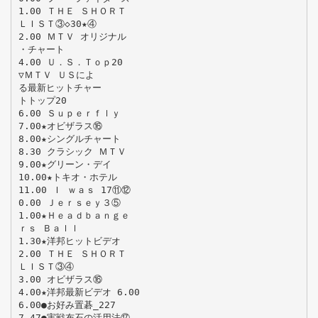
1.00 ＴＨＥ ＳＨＯＲＴ
ＬＩＳＴ③◇30★④
2.00 ＭＴＶ オリジナル
・チャート
4.00 Ｕ．Ｓ．Ｔｏｐ20
▽ＭＴＶ ＵＳによ
る最新ヒットチャー
トトップ20
6.00 Ｓｕｐｅｒｆｌｙ
7.00★オビザラス⑯
8.00★シングルチャート
8.30 クラシック ＭＴＶ
9.00★グリーン・デイ
10.00★トキオ・ホテル
11.00 Ｉ ｗａｓ 17⑪⑫
0.00 Ｊｅｒｓｅｙ３⑤
1.00★Ｈｅａｄｂａｎｇｅ
ｒｓ Ｂａｌｌ
1.30★洋邦ヒットビデオ
2.00 ＴＨＥ ＳＨＯＲＴ
ＬＩＳＴ③④
3.00 オビザラス⑯
4.00★洋邦最新ビデオ 6.00
6.00●お好み置碁_227
7.47●実戦布石の活用法⑰