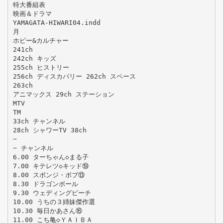
特大番組表
映画＆ドラマ
YAMAGATA-HIWARI04.indd
月
ホビー&カルチャー
241ch
242ch キッズ
255ch ヒストリー
256ch ディスカバリー 262ch スペース
263ch
アニマックス 29ch ステーション
MTV
TM
33ch チャンネル
28ch シャワーTV 38ch
−
− チャンネル
6.00 ターちゃん◇まる子
7.00 キテレツ◇キッド⑲
8.00 スポンジ・ボブ⑬
8.30 ドラゴンボール
9.30 ウェディングピーチ
10.00 うちの３姉妹傑作選
10.30 毎日かあさん⑯
11.00 こち亀◇ＹＡＩＢＡ