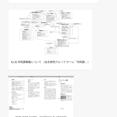
KJ 法 市民課業務について （自主研究グループ チーム「市民課」）