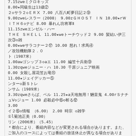
7.15zweミクロキッズ
8.00★同級生は13歳②
２◇サラ２◇ＥＲⅩ 7.00 八百八町夢日記２⑨
9.00zweレスラー（2008） 9.00zＧＨＯＳＴ ＩＮ 10.00★rＷ
ＩＴＨ６◇ナビ 8.00 暴れん坊将軍Ⅱ
11.15zweエンゼル・ハー
ＴＨＥ ＳＨＥＬＬ 11.00★weトーチウッド２ 9.00 髪結い伊三
次③◇雑
0.00★weサラコナー２⑰ 10.00 怒れ！求馬④
／攻殻機動隊２．０
ト（1987米）
1.00awゴシップ３◇aエ 11.00 編笠十兵衛⑨
1.30zqweジョニー・ハ 10.30 千原ジュニア映画
0.00 女殺し屋花笠お竜⑪
11.00★ジェイデッカー⑤
ンター◇新Ｓトレ
ンサム（1989米）
3.30zqweさらば、ベル 11.25★a天地無用！魎皇鬼 4.00rＳナチ
ュⅤ◇ジョー 1.00 必殺必中⑮◇斬る⑫
3.00
イ２⑮◇情報 （6.00） 2.00 時宗 ◇雑学
①l菊池正美（0.00）
リン（2006米）（5.45）
＊都合により、番組内容などが変更される場合があります。また、
ご加入のコースによっては番組の放送休止が異なる場合がありま