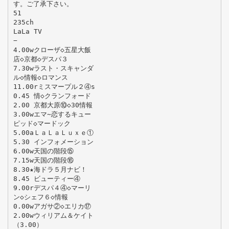
す。ご了承下さい。
51
235ch
LaLa TV
−
4.00wクローザ◇五星大飯
店◇京都◇デスパ３
7.30wラスト・スキャンダ
ル◇情報◇ロマンス
11.00rミスマープル２④s
0.45 情◇クランフォード
2.00 京都大原⑩◇30情報
3.00wエマ∼恋するキュー
ピッド◇マードック
5.00aＬａＬａＬｕｘｅ①
5.30 インフォメーション
6.00w天国の階段⑮
7.15w天国の階段⑯
8.30★海ドラ５月ナビ！
8.45 ビューティー④
9.00rデスパ４④◇マーリ
ン◇シェフ６◇情報
0.00wアガサ②◇エリカ⑰
2.00wウィリアム＆ケイト
（3.00）