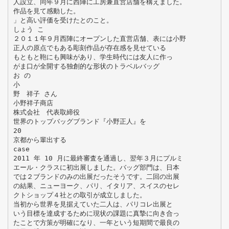
人設立、同年９月に西陣に工房兼直営店舗を構えました。
作品を見て感動した。
」と高い評価を受けたとのこと。
しょう こ
２０１１年９月西陣にオープンした直営店舗、表には小野
正人の原点でもある彫刻作品が存在感を見せている
もともと鞄にも興味があり、学生時代には友人に作っ
がま口が全開する独創的な形状のトラベルバッグ
お の
小
野 祥子 さん
小野祥子商店
株式会社 代表取締役
世界のトップバッグブランド『小野正人』を
20
京都から輩出する
case
2011 年 10 月に最終審査を通過し、翌年３月にプルミ
エール・クラスに初出展しました。バッグ部門は、日本
では２ブランドのみの出展だったそうです。二回の出展
の結果、ニューヨーク、パリ、イタリア、スイスのセレ
クトショップ４社との取引が成立しました。
当初から世界を見据えていた二人は、パリコレ出展と
いう目標を達成するために現状の課題に真摯に向き合っ
たことで方策が明確になり、一年という短期間で最良の