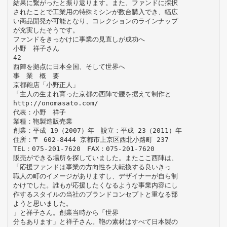
結果に繋がったと振り返ります。また、ファンドに採択
されたことで工業用の特殊ミシンが数台購入でき、幅広
い商品開発が可能となり、コレクションのラインナップ
が充実したそうです。
ファンドをきっかけに事業の見直しが成功へ
小野 祥子さん
42
西陣を拠点に日本全国、そして世界へ
事 業 概 要
京都鞄店「小野正人」
「主人の生まれ育った京都の西陣で腰を据えて制作と
http://onomasato.com/
代表：小野 祥子
業種：鞄製造販売業
創業：平成 19（2007）年 設立：平成 23（2011）年
住所：〒 602-8444 京都市上京区西北小路町 237
TEL：075-201-7620 FAX：075-201-7620
販売ができる場所を探していました。またここ西陣は、
「応援ファンドは事業の方向性を大転換する良いきっ
職人の町のイメージがありますし、デザイナーが自ら制
かけでした。誰もが応援したくなるような事業内容にし
作するスタイルの当社のブランドコンセプトと重なる部
ようと思いました。
」と祥子さん。創業当時から「世界
分もあります」と祥子さん。鞄の素材はすべて日本製の