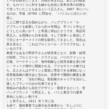
くべき目標をたてます。目標が決まれば、あとは行動あ
す。ものづくりに対する確かな自信と世界水準の目標を
て売っていたこともあるという正人さん。2007 年にバッ
るのみ。早速 JETRO に問合せ、「パリコレに出たいが、
基に、
二人三脚で足元を固めながら、バッグブランド「小
グブランドを創業してから約４年間は、手づくり市など
どうしたら良いか？」と率直に尋ねたそうです。商品写
野正人」を西陣から日本全国、そして世界へと発信して
で主にオーダーメイドの鞄を販売してきました。現在は、
真を送ると、「これはプルミエール・クラスですね」と
いるのです。
奥様でもある小野祥子さんが経営者となり、財務・経理、
の回答。プルミエール・クラスとは、パリのファッショ
広報、マーケティング、海外戦略など経営全般を受け持
ン・ウィーク期中に開催される、アクセサリー小物では
ち、正人さんはデザインと製造に専念できる体制になっ
世界最高峰の展示会と言われ、世界中で難関の審査を通
たそうです。「当社の鞄は、彫刻家のキャリアを活かし、
過したブランドのみが出展できます。
骨組みの金具から自社でデザイン・製造するという、世
バッグブランド「小野正人」も、パリと東京での選考
界的にも珍しい鞄です。
」と祥子さん。2011 年７月に法
を経て、最終審査では展示会主催者から「久しぶりに