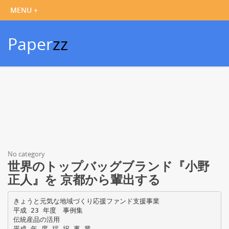
Paper
zz
No category
世界のトップバッグブランド『小野
正人』を 京都から輩出する
きょうと元気な地域づくり応援ファンド支援事業
平成 23 年度 事例集
伝統産品の活用
平成 年 度 採 択 事 業