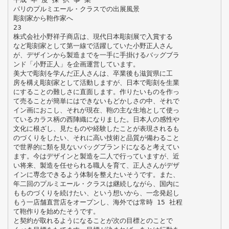
パリのプルミエール・クラスでの出展風景
彫刻家から鞄作家へ
23
株式会社小野祥子商店は、現代日本彫刻展で入賞する
など彫刻家として第一線で活躍していた小野正人さん
が、デザインから製造までを一手に手掛けるバッグブラ
ンド「小野正人」を企画運営しています。
美大で彫刻を学んだ正人さんは、卒業後も滋賀県に工
房を構え彫刻家として活動しますが、日本で彫刻を生業
にすることの難しさに直面します。作りたいものを作っ
て売ることが簡単にはできないもどかしさの中、それで
イン画におこし、それが現在、鞄の主な生地として使っ
ているカラス柄の西陣織になりました。日本人の感性や
文化に根ざし、見たものや経験したことが表現されるも
のづくりをしたい、それに高い技術と品質が備わること
で世界的に類を見ないバッグブランドになると考えてい
ます。今はデザインと製造を二人で行っていますが、近
い将来、製造を任せられる職人を育て、正人さんがデザ
インに専念できるよう体制を整えたいそうです。また、
年二回のプルミエール・クラスは継続しながら、国内に
もものづくりを続けたい、という想いから、一念発起し
もう一店舗直営店をオープンし、海外では常時 15 社程
て鞄作りを始めたそうです。
と契約が取れるようになることが次の目標とのことで