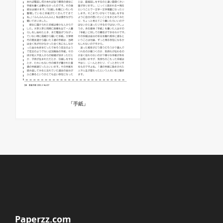
「手紙」
Paperzz.com