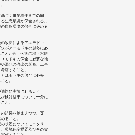
と。
に基づく事業着手までの間
ける生息環境が保全されるよ
辺の自然環境の保全に努める
地の改変によるアユモドキ
下水がアユモドキの越冬に必
ることから、今後の地下水脈
アユモドキの保全に必要な地
砂や濁水の流出の影響、工事
も考慮すること。
、アユモドキの保全に必要
ること。
が適切に実施されるよう、
及び検討結果について十分に
ること。
その結果を踏まえつつ、専
進めること。
境の状況についてモニタリ
下、環境保全措置及びその実
を実施すること。