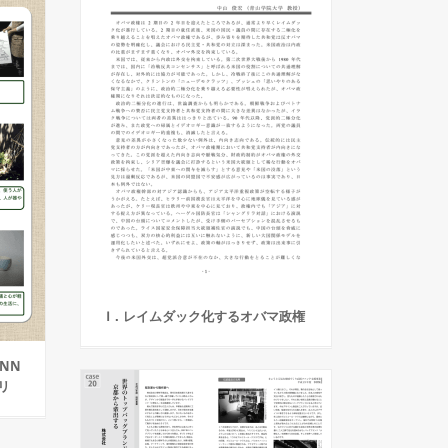
Ⅰ．レイムダック化するオバマ政権
ANN
エリ