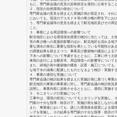
もに、専門家会議の意見の反映状況を適切に公表するこ
２．現況の自然環境の保全について
専門家会議の意見を踏まえた実施計画が策定され、それ
においても、現況のアユモドキ等の希少種の野生下にお
う、専門家会議等の意見を踏まえて駅北地区及びその周
こと。
３．事業による周辺環境への影響ついて
駅北地区における環境保全措置の検討に当たっては、土
等の希少種への直接的影響のほか、駅北地区を流れる地
要な湧水の発生に重要な役割を果たしている可能性があ
の調査結果を踏まえつつ、事業及び建築物の建設による
下水への影響について考慮するとともに、工事に伴う土
車両の走行による騒音等、周辺環境への影響等について
また、緑地計画や建築物の構造・設置・施工についても
な地下水の涵養に配慮したものとなるよう検討・実施す
４．事業の適切な実施について
専門家会議の検討結果を踏まえた実施計画に基づく事業
駅北地区の事業の事業者に対し、専門家会議の検討状況
説明し、事業内容に反映させるとともに、適切に実施す
５．モニタリングの実施について
工事中は、環境の状況についてモニタリングを実施し、
門家の十分な指導・助言の下、実施計画を修正しながら
また、事業後においても、講じた環境保全措置による環
ングを実施し、その結果を専門家の十分な指導・助言の
施方法にフィードバックし、その改良に努めつつ、対策