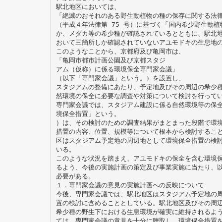
駅北地区においては、
「絶滅のおそれのある野生動植物の種の保存に関する法
（平成４年法律第 75 号）に基づく「国内希少野生動
か、メダカ等の希少種が確認されているとともに、駅北
おいて三箇所しか確認されていないアユモドキの生息地
このようなことから、京都府及び亀岡市は、
「亀岡市都市計画公園及び京都スタジ
アム（仮称）に係る環境保全専門家会議」
（以下「専門家会議」という。）を設置し、
スタジアムの整備にあたり、予定地及びその周辺の希少
然環境の保全に必要な調査や対策について検討を行って
専門家会議では、スタジアム建設に係る自然環境等の保
境保全措置」という。
）は、その検討のための調査結果がまとまった段階で環
措置の内容、位置、規模等について根本から検討するこ
区はスタジアム予定地の周辺地として環境保全措置の検
いる。
このような状況を踏まえ、アユモドキの保全を含む環境
るよう、今後の実施計画の策定及び事業実施に当たり、
必要がある。
１．専門家会議の意見の実施計画への反映について
今後、専門家会議では、駅北地区はスタジアム予定地の
置の検討に含めることとしている。駅北地区及びその周
希少種の野生下における生息環境が確実に維持されるよ
ては、専門家会議の意見を十分に聴取し、環境保全措置