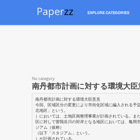
Paper
zz
EXPLORE CATEGORIES
No category
南丹都市計画に対する環境大臣
南丹都市計画に対する環境大臣意見
今回、区域区分の変更により市街化区域に編入される予
北地区」という。
）においては、土地区画整理事業が計画されている。ま
区に対して曽我谷川の対岸となる地区においては、亀岡
ジアム（仮称）
（以下「スタジアム」という。
）が計画されている。