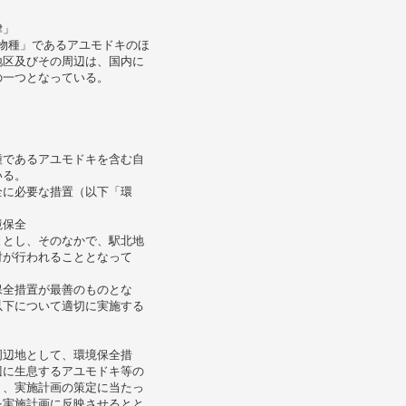
律」
植物種」であるアユモドキのほ
地区及びその周辺は、国内に
の一つとなっている。
種であるアユモドキを含む自
いる。
全に必要な措置（以下「環
境保全
ととし、そのなかで、駅北地
討が行われることとなって
保全措置が最善のものとな
以下について適切に実施する
周辺地として、環境保全措
辺に生息するアユモドキ等の
う、実施計画の策定に当たっ
を実施計画に反映させるとと