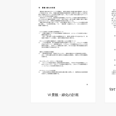
ŸÞT
Ⅵ 景観・緑化の計画