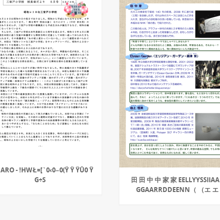
 ARO - !HWŁ¤[`0‹0−0(Ÿ Ÿ ŸÛ0 Ÿ
G÷S
田 田 中 中 家 家 EELLYYSSIIA
GGAARRDDEENN（ （エ 