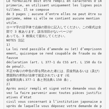
Le formulaire doit être rempli en caractères d’im
primerie, en utilisant uniquement les lignes poin
tillées. Il se compose
de 3 pages ; aucune d’entre elles ne peut être su
pprimée, même si elle ne contient aucune mention
utile.
ローマ字の活字体で点線の部分に記入してください。この様式は全
部で 3 枚あります。該当項目がないページが
あっても、3 枚揃えて提出してください。
NOTES 注記
1)
La loi rend passible d’amende ou (et) d’emprisonn
ement, quiconque se rend coupable de fraude ou de
fausse
déclaration (art. L 377-1 du CSS art. L 150 du Co
de pénal).
不正や偽りの申告の罪を問われた者には、罰金刑あるいは（及び）
禁固刑の求刑が法律で規定されています（社
会保障法典Ｌ377-1 条と刑法典Ｌ150 条）。
2)
Après avoir rempli et signé votre demande vous de
vez la faire parvenir avec toutes pièces justific
atives d’état
civil vous concernant à l’institution japonaise a
uprès de laquelle vous déposez votre demande de p