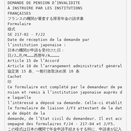
DEMANDE DE PENSION D’INVALIDITE
À INSTRUIRE PAR LES INSTITUTIONS
FRANÇAISES
フランスの機関が審査する障害年金の請求書
Formulaire
様式
SE 217-02 - F/J2
Date de réception de la demande par
l’institution japonaise :
日本の機関が申請を受付けた日：
日/J…月/M………西暦年/A…………
Article 15 de l’Accord
Article 10 de l’arrangement administratif général
協定第 15 条、一般行政取決め第 10 条
Cachet
印
Ce formulaire est complété par le demandeur de pe
nsion et remis à l’institution japonaise auprès d
e laquelle
l’intéressé a déposé sa demande. Celle-ci établit
le formulaire de liaison J/F3 attestant de la dat
e de dépôt de la
demande, de l’Etat civil du demandeur. Il est acc
ompagné des formulaires F/J4 - 217-04 et J/F5.
この様式は日本の機関で年金申請手続きをする時に、申請者が記入