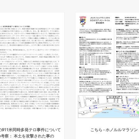
の911米同時多発テロ事件について
こちら - ホノルルマラソン
の考察： 本土を攻撃された事の