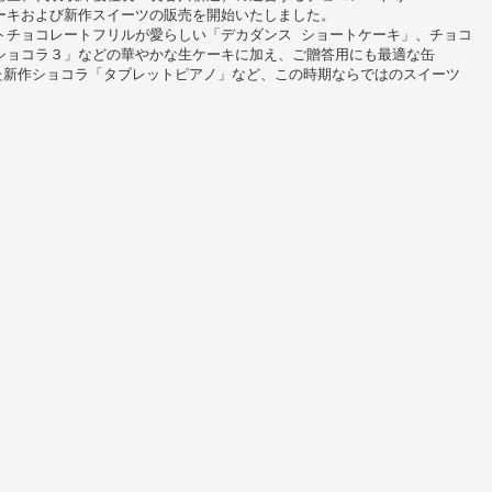
ーキおよび新作スイーツの販売を開始いたしました。
トチョコレートフリルが愛らしい「デカダンス ショートケーキ」、チョコ
ショコラ３」などの華やかな生ケーキに加え、ご贈答用にも最適な缶
た新作ショコラ「タブレットピアノ」など、この時期ならではのスイーツ