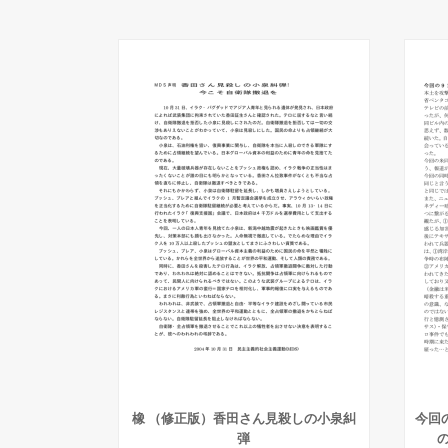
橡 （修正版）香田さん見殺しの小泉糾
今回
弾