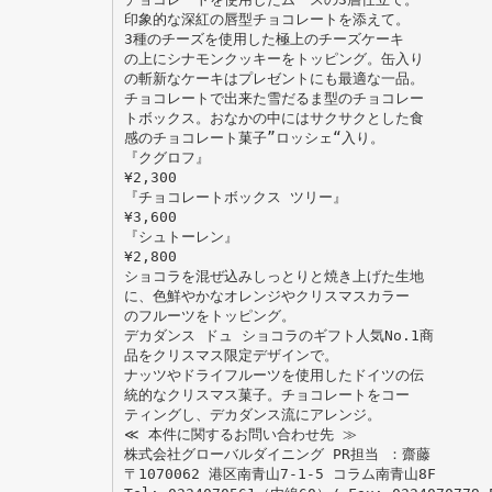
印象的な深紅の唇型チョコレートを添えて。
3種のチーズを使用した極上のチーズケーキ
の上にシナモンクッキーをトッピング。缶入り
の斬新なケーキはプレゼントにも最適な一品。
チョコレートで出来た雪だるま型のチョコレー
トボックス。おなかの中にはサクサクとした食
感のチョコレート菓子”ロッシェ“入り。
『クグロフ』
¥2,300
『チョコレートボックス ツリー』
¥3,600
『シュトーレン』
¥2,800
ショコラを混ぜ込みしっとりと焼き上げた生地
に、色鮮やかなオレンジやクリスマスカラー
のフルーツをトッピング。
デカダンス ドュ ショコラのギフト人気No.1商
品をクリスマス限定デザインで。
ナッツやドライフルーツを使用したドイツの伝
統的なクリスマス菓子。チョコレートをコー
ティングし、デカダンス流にアレンジ。
≪ 本件に関するお問い合わせ先 ≫
株式会社グローバルダイニング PR担当 ：齋藤
〒1070062 港区南青山7‐1‐5 コラム南青山8F