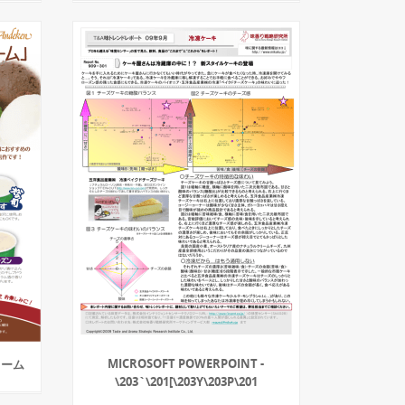
MICROSOFT POWERPOINT -
リーム
\203`\201[\203Y\203P\201