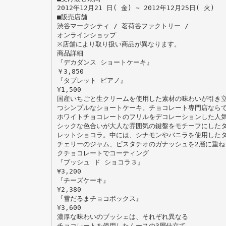
2012年12月21 日( 金) ∼ 2012年12月25日( 火)
■販売店舗
渋谷マークシティ / 茗荷谷ファクトリー /
オンラインショップ
※店舗により取り扱い商品が異なります。
商品詳細
『デカダンス ショートケーキ』
￥3,850
『タブレット ピアノ』
¥1,500
国産いちごと生クリームを使用した素材の味わいが引き
つシンプルなショートケーキ。チョコレート専門店なら
ホワイトチョコレートのフリルをデコレーションした人
シックな色合いが大人な雰囲気の鍵盤をモチーフにした
レットショコラ。中には、シナモンやバニラを使用した
チェリーのジャム、ピスタチオのガナッシュを2層に重ね
クチョコレートでコーティング
『ブッシュ ド ショコラ３』
¥3,200
『チーズケーキ』
¥2,380
『雪だるまチョコボックス』
¥3,600
濃厚な味わいのブッシェは、それぞれ異なる
チョコレートを使用したムースの3層仕立て。