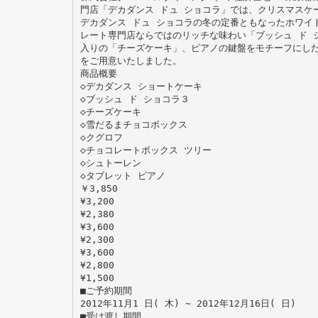
門店「デカダンス ドュ ショコラ」では、クリスマスケ
デカダンス ドュ ショコラの冬の定番ともなったホワイ
レート専門店ならではのリッチな味わい「ブッシュ ド 
入りの「チーズケーキ」、ピアノの鍵盤をモチーフにし
をご用意いたしました。
商品概要
◇デカダンス ショートケーキ
◇ブッシュ ド ショコラ３
◇チーズケーキ
◇雪だるまチョコボックス
◇クグロフ
◇チョコレートボックス ツリー
◇シュトーレン
◇タブレット ピアノ
￥3,850
¥3,200
¥2,380
¥3,600
¥2,300
¥3,600
¥2,800
¥1,500
■ご予約期間
2012年11月1 日( 木) ∼ 2012年12月16日( 日)
■受け渡し期間