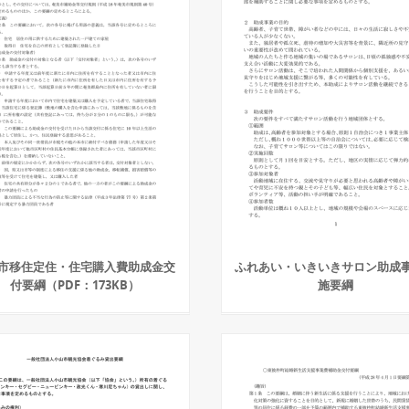
市移住定住・住宅購入費助成金交
ふれあい・いきいきサロン助成
付要綱（PDF：173KB）
施要綱