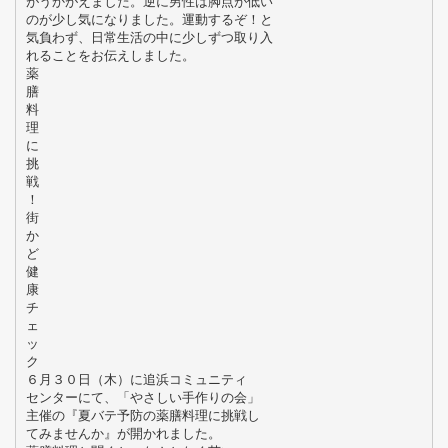
がうかがえました。逆に男性は脚点が低い
のが少し気になりました。運動するぞ！と
気負わず、日常生活の中に少しずつ取り入
れることをお伝えしました。
薬
膳
料
理
に
挑
戦
！
街
か
ど
健
康
チ
ェ
ッ
ク
６月３０日（木）に追浜コミュニティ
センターにて、「やさしい手作りの会」
主催の『夏バテ予防の薬膳料理に挑戦し
てみませんか』が開かれました。