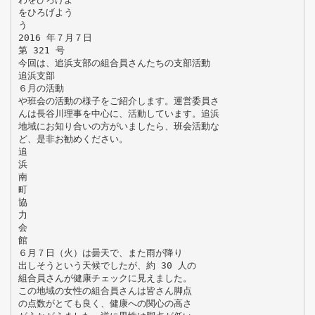
をひろげよう
う
2016 年７月７日
第 321 号
今回は、追浜支部の組合員さんたちの支部活動
追浜支部
６月の活動
や班会の活動の様子をご紹介します。運営委員さ
んは長谷川理事を中心に、活動しています。追浜
地域にお知り合いの方がいましたら、班会活動な
ど、是非お勧めください。
追
浜
南
町
協
力
会
館
６月７日（火）は曇天で、また雨が降り
出しそうという天候でしたが、約 30 人の
組合員さんが健康チェックに見えました。
この地域の女性の組合員さんは皆さん脚点
の点数がとても良く、健康への関心の高さ