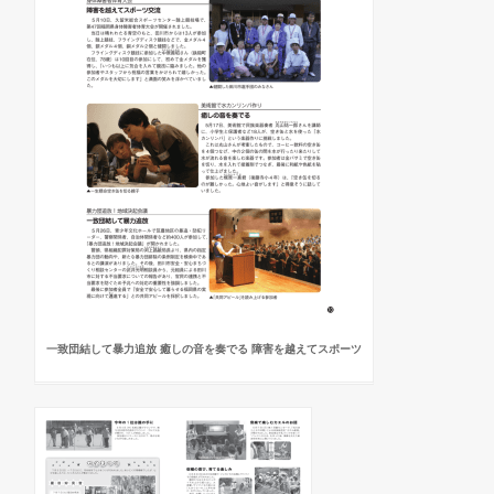
一致団結して暴力追放 癒しの音を奏でる 障害を越えてスポーツ