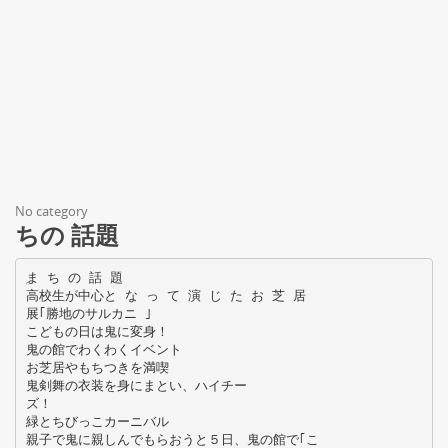
No category
ちの 話題
ۭま ち の 話 題
高校生が中心と な っ て 演 じ た お 芝 居
展｢勝地のサルカニ ｣
こどもの日は鬼に変身！
鬼の館でわくわくイベント
お芝居やもちつきを満喫
鬼剣舞の衣装を身にまとい、ハイチー
ズ！
緑とちびっこカーニバル
親子で鬼に親しんでもらおうと５日、鬼の館で｢こ