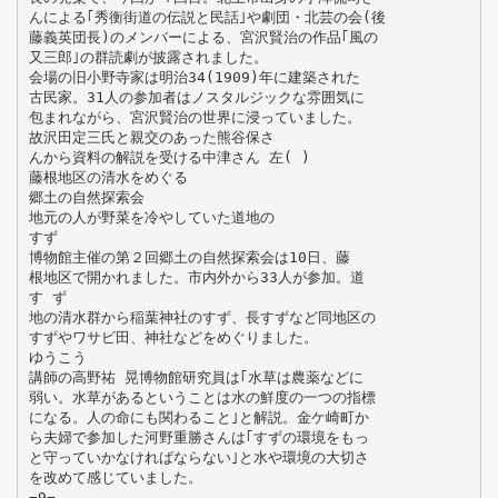
んによる｢秀衡街道の伝説と民話｣や劇団・北芸の会(後
藤義英団長)のメンバーによる、宮沢賢治の作品｢風の
又三郎｣の群読劇が披露されました。
会場の旧小野寺家は明治34(1909)年に建築された
古民家。31人の参加者はノスタルジックな雰囲気に
包まれながら、宮沢賢治の世界に浸っていました。
故沢田定三氏と親交のあった熊谷保さ
んから資料の解説を受ける中津さん 左( )
藤根地区の清水をめぐる
郷土の自然探索会
地元の人が野菜を冷やしていた道地の
すず
博物館主催の第２回郷土の自然探索会は10日、藤
根地区で開かれました。市内外から33人が参加。道
す ず
地の清水群から稲葉神社のすず、長すずなど同地区の
すずやワサビ田、神社などをめぐりました。
ゆうこう
講師の高野祐 晃博物館研究員は｢水草は農薬などに
弱い。水草があるということは水の鮮度の一つの指標
になる。人の命にも関わること｣と解説。金ケ崎町か
ら夫婦で参加した河野重勝さんは｢すずの環境をもっ
と守っていかなければならない｣と水や環境の大切さ
を改めて感じていました。
−9−