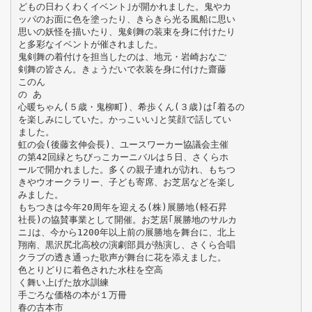
どもの日わくわくイベント｣が開かれました。鬼やカ
ッパのお面に色を塗ったり、きらきら光る風船に思い
思いの妖怪を描いたり、鬼剣舞の装束を身に付けたり
と多彩なイベントが催されました。
鬼剣舞の着付けを担当したのは、地元・岩崎おなご
剣舞の皆さん。きょうだいで衣装を身に付けた齋藤
このん
の あ
心暖ちゃん(５歳・鬼柳町)、希歩くん(３歳)は｢着るの
を楽しみにしていた。かっこいい｣と笑顔で話してい
ました。
虹の会(後藤玄伸会長)、ユースワーカー協議会主催
の第42回緑とちびっこカーニバルは５日、さくらホ
ールで開かれました。多くの親子連れが訪れ、もちつ
きやウオークラリー、子ども寄席、お芝居などを楽し
みました。
もちつきは今年20周年を迎える(株)展勝地(軽石昇
社長)の協賛事業として開催。お芝居｢展勝地のサルカ
ニ｣は、今から1200年以上前の展勝地を舞台に、北上
翔南、黒沢尻北高校の演劇部員が熱演し、さくら合唱
クラブの透き通った歌声が舞台に花を添えました。
色とりどりに着色された水柱を空高
く舞い上げた放水訓練
手ごろな価格の本が１万冊
春の古本市