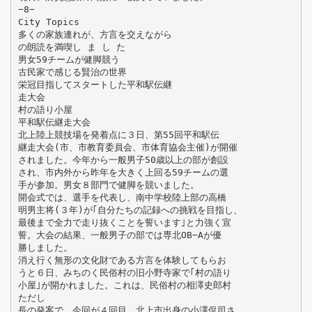
−8−
City Topics
多くの家族連れが、方言を交えながら
の朗読を満喫し ま し た
男女59チームが健脚競う
古民家で感じる賢治の世界
栄冠目指してスタートした平和駅伝継
走大会
村の語り小屋
平和駅伝継走大会
北上陸上競技場を発着点に３日、第55回平和駅伝
継走大会(市、市教育委員会、市体育協会主催)が開催
されました。今年から一般男子50歳以上の部が創設
され、市内外から昨年を大きく上回る59チームの選
手が参加。男女８部門で健脚を競いました。
開会式では、選手を代表し、南中学校陸上部の高橋
明男主将(３年)が｢自分たちの記録への挑戦を目指し、
最後まで全力で走り抜くことを誓います｣と力強く宣
誓。大会の結果、一般男子の部では専北OB−Aが優
勝しました。
消え行く無形の文化財である方言を体験してもらお
うと６日、みちのく民俗村の旧小野寺家で｢村の語り
小屋｣が開かれました。これは、民俗村の相澤史郎村
ただし
長の発案で、今回が４回目。北上市出身の小澤侃司さ