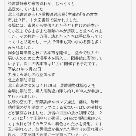
読書愛好家や家族連れが、じっくりと
品定めしていました
北上読書連絡会(八重樫眞純会長)主催の｢春の古本
市｣は３日、中央図書館で開かれました。
会場には、市民から提供された子ども向けの絵本か
ら小説までさまざまな種類の本が所狭しと並べられま
した。その数約一万冊。訪れた人たちは手に取ってじ
っくりと品定めし、一人で何冊も買い求める姿も多く
みられました。
同会は毎年春と秋に古本市を開催し、益金で視力の
弱い人のために大活字本を購入し、図書館に寄贈して
います。次回の古本市は11月に開催する予定です。
平成21年５月22日
力強く火消しの心意気示す
北上市消防演習
北上市消防演習は４月29日、展勝地野球場などを
会場に消防団、婦人消防協力隊ら約1,000人が参加し
て行われました。
快晴の空の下、部隊訓練やポンプ操法、藤根、岩崎
幼稚園の幼年消防クラブによる元気いっぱいの演技な
どが披露されました。演習の目玉の放水訓練では、２
年ぶりに｢くす玉割り｣が復活。64台の消防自動車が、
くす玉目がけてカラフルに着色された水を発射。くす
玉が割れると、防災標語が書かれた手作りの垂れ幕が
現れ、防災意識の高揚に一役買っていました。