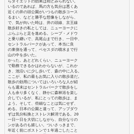
らダイエットの効果は殆どみられない。
いるのであれば、馬の方も気分は悪くあ
近くの井の頭公園がいつもの散歩コース
るまい、などと勝手な想像をしながら、
で、気が向いた時は、井の頭線、京王線
散歩好きの私としては、ニューヨークに
ぶらぶらと足を進める。シープ・メドウ
と乗り継いで、高尾山まで行き、一日中、
セントラルパークがあって、本当に良
の東側を通って、ベセスダの噴水まで行
山の中を歩いた。
かった。あとどれくらい、ニューヨーク
で勤務できるかはわからないが、これか
き、池沿いに少し歩いて、森の中に入る。
ここが、私の最もお気に入りの散歩道だ。
散歩の効用についてはいろいろな人が紹
らも週末はセントラルパークで散歩をし
人も余り多くなく、静かに森林浴を楽し
介しているが、私にとっての散歩は、ま
よう。そして、些細なことは気にせず、
める。日本の公園と違って、アップダウ
ずは気分転換とストレス解消である。20
一日一日を大切にしながら、自分なりの
ンがあるのも嬉しい。ついさっきまで、
年近く前にボストンで１年過ごしたこと