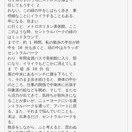
任してもうすぐ 2
れない。この緑の中をしばらく歩き、東
些細なことにイライラすることもある。
年になる。住まい
に行くと、メトロポリタン美術館。ここ
このような時、セントラルパークの緑の
はミッドタウンで、
までで、約 1 時間。私の散歩の半分が終
中を 10 分も歩くと、頭の中はカラッポ
セントラルパーク
わり、年間会員パスで美術館に入り、部
になり、イライラもどこかに消えてしま
ま で 徒 歩 10 分 位
屋の中央にあるベンチに腰を下ろして、
う。そのまま歩き続けると、身体の中か
のところ。仕事の関係で中南米に出張す
印象派の絵などを眺め、そして、またセ
ら活力が出てきて、気持ちが前向きにな
ることが多いが、ニューヨークにいる週
ントラルパークを通って、アパートに戻
る。また、それまで悩んでいたことも、
末は、出来るだけ、セントラルパークを
る。
散歩をしながら、ふと考えると、思わぬ