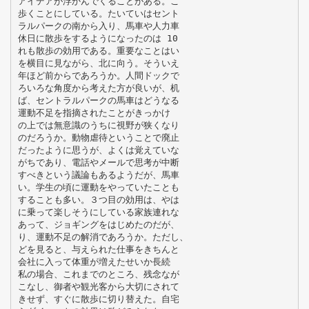
アイデアが浮かんでくることがある。こ
歩くことにしている。たいていはセント
ラルパークの南から入り、馬車や人力車
休日に散歩をするようになったのは 10
れも散歩の効用である。重要なことはい
を横目に見ながら、北に向う。そういえ
年ほど前からであろうか。人間ドックで
ろいろな角度から考えた方が良いが、机
ば、セントラルパークの馬車はどうなる
運動不足を指摘されたことがきっかけ
の上では無意識のうちに視野が狭くなり
のだろうか。動物虐待ということで廃止
だったように思うが、よくは覚えていな
がちであり、電話やメールで思考が中断
すべきという議論もあるようだが、馬車
い。学生の頃に運動をやっていたことも
することも多い。３つ目の効用は、やは
に乗って楽しそうにしている家族連れな
あって、ジョギングをはじめたのだが、
り、運動不足の解消であろうか。ただし、
どを見ると、与えられた仕事をきちんと
会社に入って体重が増えたせいか長続
私の場合、これまでのところ、残念なが
こなし、御者や観光客から大切にされて
きせず、すぐに散歩に切り替えた。自宅