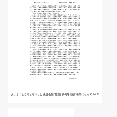
あいさつとうそとそうじと 生徒会誌｢僚星] 校長巻 頭言 教師になって 34 年