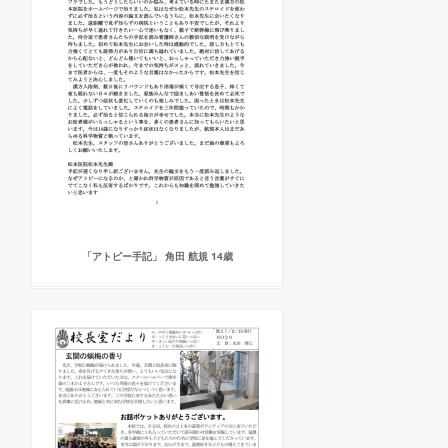
「アトピー手記」 角田 航規 14歳