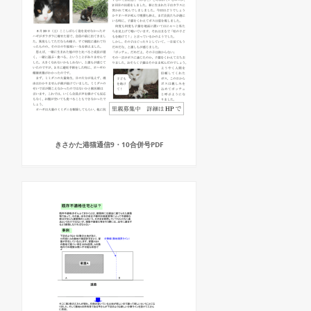
きさかた港猫通信9・10合併号PDF