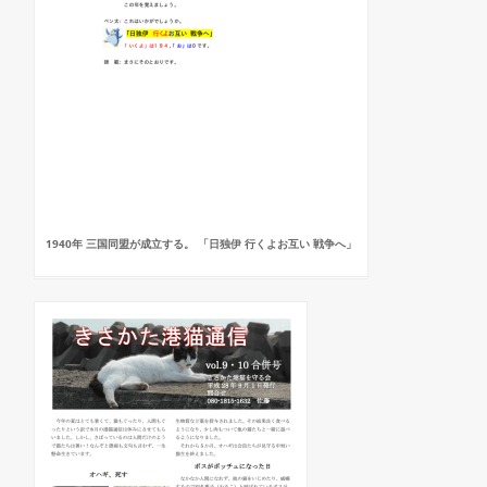
1940年 三国同盟が成立する。 「日独伊 行くよお互い 戦争へ」