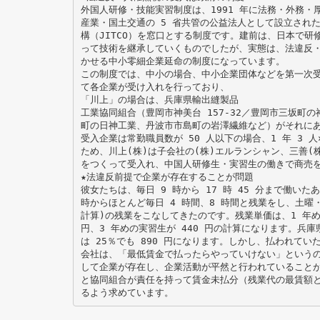
外国人研修・技能実習制度は、1991 年に法務・外務・
産業・国土交通の 5 省共管の公益法人として設立され
構（JITCO）を窓口とする制度です。建前は、日本で研
って技術を継承していくものでしたが、実態は、法違反
かせる中小零細企業延命の制度になっています。
この制度では、中小の場合、中小企業団体などを第一次
て各企業が受け入れを行っており、
「川上」の場合は、兵庫県輸出縫製品
工業協同組合（豊岡市神美台 157-32／豊岡市三坂町
町の日神工業、丹波市市島町の岩澤繊維など）がそれに
受入企業は常勤職員数が 50 人以下の場合、1 年 3 
ため、川上(株)は子会社の(株)エルランシャン、三善(株
をつくって受入れ、中国人研修生・実習生の働きで商売
★法違反前提で企業が存在することが問題
彼女たちは、毎日 9 時から 17 時 45 分まで働いた
時からほとんど毎日 4 時間、8 時間と残業をし、土曜・日
計算)の残業をこなしてきたのです。残業単価は、1 年めの研
円、3 年めの実習生が 440 円の計算になります。兵庫
は 25％でも 890 円になります。しかし、払われて
会社は、「最低賃金で払ったらやっていけない」という
して企業が存在し、企業活動が平然と行われていること
と協同組合が責任を持って賃金未払分（残業代の最賃額