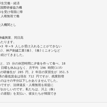
厚生労働・経済
た国際研修協力機
修を受け母国に帰
・人権無視で働
受入機関とし
の神繊興業、同日高
あたります。
人×3 年＝9 人しか受け入れることができない
)、神戸刺繍工業(株)、(株)ミニオンなど
を続けてきました。
あと、15 分の休憩時間に夕食を作って食べ、18
曜も休みはなく、月平均 196 時間(ﾕﾆｵﾝ
修生が 285 円、2 年目の実習生が 351.5
県の最低賃金は現在 712 円ですが、残業割増
いたのはその半分以下しかありませんでした。
のですが、法律違反・人権無視を前提に
がおかしいのです。私たちは、川上（株）
との差額）を支払い、彼女たちが帰国でき