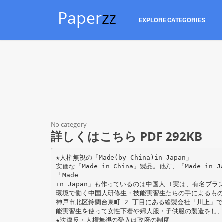
Paper
zz
EXPLORE CATEGORIES
No category
詳しくはこちら PDF 292KB
★人権無視の「Made(by China)in Japan」
安価な「Made in China」製品。他方、「Made i
「Made
in Japan」も作っているのは中国人!!実は、有名ブ
環境で働く中国人研修生・技能実習生たちの手によるも
神戸市北区鈴蘭台東町 2 丁目にある縫製会社「川上」で
能実習生を使って女性下着や婦人服・子供服の製造をし
★法違反・人権無視の受入は政府の制度