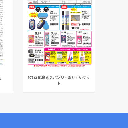
107頁 靴磨きスポンジ・滑り止めマッ
L
ト