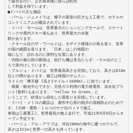
て販売を行い、正式発表後に彼らは転売
して利益を得ています。
■ドバイの主な施設
・パーム・ジュメイラは、椰子の葉形の巨大な人工島で、ホテルや
コンドミニアムが建設されています。
・ドバイ・モールは、世界最大のションピングモールで、スケート
リンクや屋内スキー場もあり、世界最大の水族
館があります。
・ナキール社のザ・ワールドは、モザイク模様の小島を造り、世界
の国の縮図を造ります。「日本」はこの地図の
端になり、訪れるのに便利な位置にあります。
・内陸の都心部の開発は、杭打ち機は見当たらず、−５ｍ位のとこ
ろで床付けしています。
・ブルジュ・ドバイは、世界最高高さを目指しており、高さは818m
位との噂があります。施工は韓国のサムスン、
ライトの「摩天楼 (高さ1マイル＝1600m)」に似ています。
・商業・観光中心ですが、天然ガス利用の電力発電所、淡水化プラ
ント(飲料)もあります。「Yellow to Green」と
いうことで、砂漠から緑化した国造りを目指しています。
・ドバイ・メトロの建設は、都市中心部の朝夕の混雑防止のためで
す。(大林・鹿島・トルコのヤク社のＪＶで施工。
車両は三菱重工)。世界最長の無人走行で、平成21年9月9日からオ
ープン予定です。
・バージュ・アル・アラブは、沖合280mの海中に建つホテルで、
高さは321mと世界一の高さを誇っています。