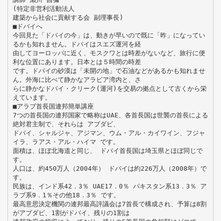
(特定非営利活動法人
建築から社会に貢献する会 副理事長)
■ドバイへ
今回見た「ドバイの今」は、動きが早いので既に「昨」になってい
るかも知れません。ドバイはスエズ運河を経
由してヨーロッパに近く、モスクワとは時差がないなど、旅行に便
利な位置にあります。日本とは５時間の時差
です。ドバイの砂漠は「未開の地」で石油などがあるかも知れませ
ん。外海に比べて静かなアラビア湾内と、さ
らに静かなドバイ・クリーク(運河)を交易の拠点として古くから栄
えています。
■アラブ首長国連邦簡単講座
7つの首長国の連邦国家で略称はUAE、各首長国は世襲の首長による
絶対君主制で、それらは アブダビ、
ドバイ、シャルジャ、アジマン、ウム・アル・カイワイン、フジャ
イラ、ラアス・アル・ハイマ です。
面積は、ほぼ北海道と同じ、 ドバイ首長国は埼玉県とほぼ同じで
す。
人口は、約450万人（2004年） ドバイは約226万人（2008年）で
す。
民族は、インド系42．3％ UAE17．0％ パキスタン系13．3％ ア
ラブ系9．1％その他18．3％ です。
最高意思決定機関の連邦最高評議会は7首長で構成され、予算は8割
がアブダビ、1割がドバイ、残りの1割は