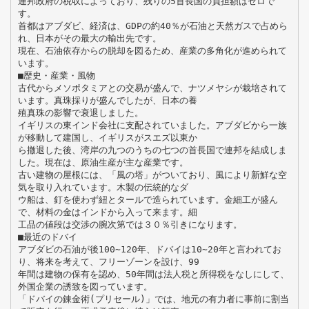
連邦政府の税収によっており、残りの5首長国の負担額はゼロで
す。
首都はアブダビ、経済は、GDPの約40％が石油と天然ガスで占めら
れ、日本がその最大の輸出先です。
現在、石油依存からの脱却を図るため、産業の多角化が進められて
います。
■歴史・産業・風物
古代からメソポタミアとの交易が盛んで、ナツメヤシが栽培されて
います。真珠採りが盛んでしたが、日本の養
殖真珠の影響で衰退しました。
イギリスの東インド会社に支配されていました。アブダビから一族
が移動して建国し、イギリスがスエズ以東か
ら撤退した後、湾岸の九つのうちの七つの首長国で連邦を結成しま
した。現在は、原油生産が主な産業です。
古い建物の屋根には、「風の塔」がついており、風により新鮮な空
気を取り入れています。木製の伝統的なダ
ウ船は、釘を使わず紐とタールで造られています。金細工が盛ん
で、材料の金はインドから入って来ます。細
工品の値段は交渉の腕次第では３０％引きになります。
■最近のドバイ
アブダビの石油が後100∼120年、ドバイは10∼20年と言われてお
り、将来を考えて、フリーゾーンを設け、99
年間は建物の保有を認め、50年間は法人税と所得税をなしにして、
外国企業の誘致を図っています。
「ドバイの錬金術(プリセール)」では、地元の有力者に事前に割当