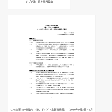
ジブチ港 - 日本港湾協会
UAE主要内外政動向 （除、ドバイ・北部首長国） （2010年9月3日～9月