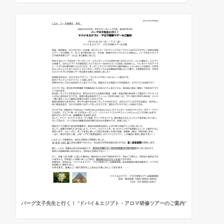
バーグ文子先生と行く！ “ドバイ＆エジプト・アロマ研修ツアーのご案内”