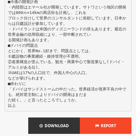
■今後の開発計画
・内陸部はエマール社が開発しています。サトワという地区の開発
では800ｍ×14kmの商店街を計画し、これを
ブロック分けして世界のコンサルタントに依頼しています。日本か
らは日建設計が参加しています。
・ドバイランドは米国のディズニーランドの倍もあります。最近の
世界金融の信用収縮により、一部中断されてい
る開発計画もあります。
■ドバイの問題点
とにかく、世界No.1好きで、問題点としては、
①建設物の事業継続・維持管理が不透明。
②産業構造が歪んでいる。観光・商業中心で製造業なし(ドバイ・
アルミがある位)。
③UAEは17%の人口比で、外国人中心の人口。
などが挙げられます。
■終わりに
「ドバイはサンドストームの中だった。世界経済が視界不良の中で
も、絶対君主制によりドバイの開発はまだま
だ続く。」と言ったところでしょうか。
DOWNLOAD
REPORT