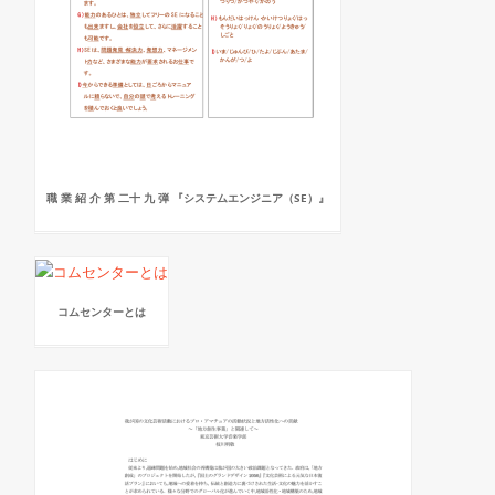
職 業 紹 介 第 二十 九 弾 『システムエンジニア（SE）』
コムセンターとは