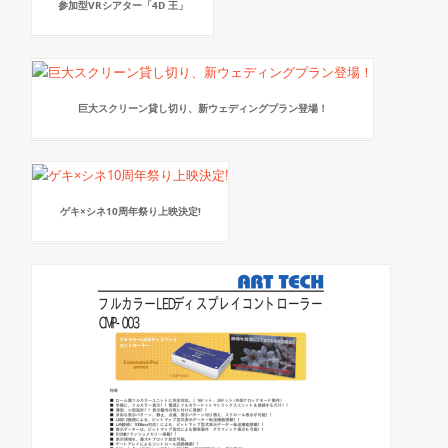
参加型VRシアター「4D 王」
巨大スクリーン貸し切り、新ウェディングプラン登場！
ゲキ×シネ10周年祭り上映決定!