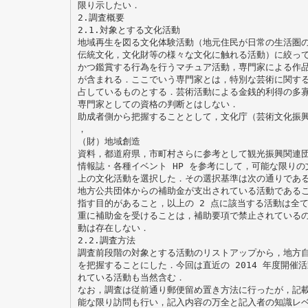
限り示したい．
2.調査概要
2.1.対象とする文化活動
地域再生を図る文化体験活動（地元住民が日常の生活圏
伝統文化，文化財等の様々な文化に触れる活動）に絞っ
かつ鑑賞する行為を行うマチュア活動，専門家による作
が含まれる．ここでいう専門家とは，特別な芸術に関す
占しているものとする．芸術活動による金銭的利得の多
専門家としての資格の判断とはしない．
助成者側から把握することとして，文化庁（芸術文化振
，
（財）地域創造
資料，都道府県，市町村さらに参考として観光振興関連
情報誌・各種イベント HP を参考にして，可能な限り
上の文化活動を選択した．その選択基準は次の通りであ
地方公共団体からの補助金が支出されている活動である
指す目的があること，以上の 2 点に該当する活動は全
重に補助金を受けることは，補助要項で禁止されている
動は存在しない．
2.2.調査方法
調査前段階の対象とする活動のリストアップから，地方
を把握することにした．今回は直近の 2014 年度開催
れている活動も当然含む．
なお，調査は従前通り郵便留め置き方法に行ったが，記
能な限り訪問も行い，記入内容の万全と記入者の知識レ