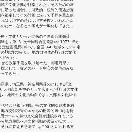
地域の文化振興が目指された．そのための法
準に沿った場合に，財政的・税制的優遇措置
画を策定してその計画に沿って予算を重点的
これは，地方の時代，地方分権といわれたよ
民のためになるとの考えが一般化してきたこ
医療・文化といった従来の全国総合開発計
を，第 3 次全国総合開発計画(1977 年か
う定住圏構想の中で，全国 44 地域をモデル定
の｢地方の時代｣，地方自治体の｢行政の文化
れ始めた．
させる政策手段を取り始めた．都道府県よ
目標として，従来のハード中心の整備のみな
なってきた．
庫県，埼玉県，神奈川県等のいわゆる｢文
より大都市部を中心として広まった｢行政の文化
なお，地域の文化活動面では，文部省文化財保
．
 年代頃より都市住民からの文化的な欲求を満
，地方交付税等の国からの財源的裏づけを得
専用ホールを持つ文化会館が建設されている．
から地方住民へと文化活動の波及が拡大し，
それに答える意味で｢はこ物｣といわれる文