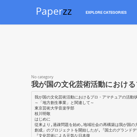
Paper
zz
EXPLORE CATEGORIES
No category
我が国の文化芸術活動における
我が国の文化芸術活動におけるプロ・アマチュアの活動
～「地方創生事業」と関連して～
東京芸術大学音楽学部
枝川明敬
はじめに
従来より,過疎問題を始め,地域社会の再構築は我が国の
創成」のプロジェクトを開始したが,『国土のグランドデザ
『文化芸術による元気な日本復