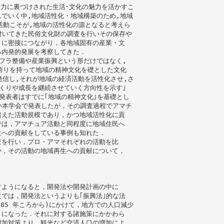
造力に裏づけされた生活･文化の魅力を活かすこ
でいく中,地域活性化・地域構築のため,地域
活動こそが,地域の活性化の源となると考えら
根付いてきた民俗文化財の調査を行いその保存や
ィに密接につながり，各地域固有の産業・文
る内発的発展を考察してきた．
フラ整備や産業振興という形だけではなく,
へ誇りを持って地域の精神文化を礎とした文化
発信し,それが地域の経済活動を活性化させ,さ
くりや成長を継続させていく方向性を示す｣
発表者はすでに｢地域の精神文化｣を基礎とし
行い本学会で発表したが，その調査過程でアマチ
超えた活動規模であり，かつ地域活性化に貢
では，アマチュア活動と同程度に地域住民へ
生への貢献をしている事例も知れた．
査を行い，プロ・アマそれぞれの活動を比
か，その活動の地域再生への貢献について，
すようになると，開発法や開発計画の中に
では，開発法というよりも｢振興法｣的な法
85 年ころから)にかけて，地方での人口減少
うになった．それに対する諸施策にかかわら
増加対策より，観光など交流人口の増加によ