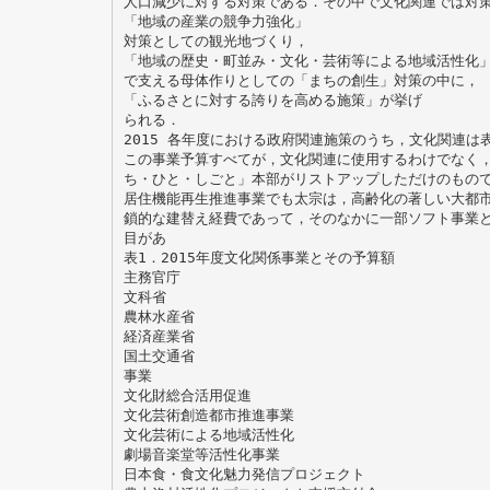
人口減少に対する対策である．その中で文化関連では対
「地域の産業の競争力強化」
対策としての観光地づくり，
「地域の歴史・町並み・文化・芸術等による地域活性化
で支える母体作りとしての「まちの創生」対策の中に，
「ふるさとに対する誇りを高める施策」が挙げ
られる．
2015 各年度における政府関連施策のうち，文化関連は表
この事業予算すべてが，文化関連に使用するわけでなく
ち・ひと・しごと」本部がリストアップしただけのもの
居住機能再生推進事業でも太宗は，高齢化の著しい大都
鎖的な建替え経費であって，そのなかに一部ソフト事業
目があ
表1．2015年度文化関係事業とその予算額
主務官庁
文科省
農林水産省
経済産業省
国土交通省
事業
文化財総合活用促進
文化芸術創造都市推進事業
文化芸術による地域活性化
劇場音楽堂等活性化事業
日本食・食文化魅力発信プロジェクト