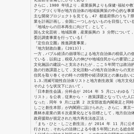
さらに，1980 年頃より，産業振興よりも保健･福祉や
アップづくり等が地方自治体の地域振興策の中心的な事
主な開発プロジェクトを見ても，47 都道府県のうち７
業を計画計画し，全国に一つしかないものを目指してい
「地域からの日本再生に向けて」として，
国も文化芸術，地域医療，産業振興の 3 分野について
委託調査事業を行っている(「
『定住自立圏』推進調査事業」
『地方財政白書』(2013))．
一方，バブル経済の崩壊等による地方自治体の税収入の
ている．以前は，税収入の伸びや地域住民からの要望に
文化施設の建設へと支出されたが，ここ５年間では政治
急の行政課題として，文化活動への地方自治体からの支
住民を取り巻くその時々の情勢や経済状況との兼ね合い
1.3.消滅可能性自治体リストと地方創生政策（地方文
そのような状況下において，
「日本創生会議」分科会が 2014 年 5 月にいわゆる
リスト」を公表，従来から・・政策課題となっていた人
なった．同年 9 月には第 2 次安部改造内閣発足と同
しごと創生本部」が内閣府に設けられた．さらに．東京
農林水産業の第６次産業化などを目標として，地方自治
政府援助が規定された地方再生法改正法，
「まち・ひと・しごと創生法」が 2014 年 11 月に公
行された．それらの法律による今後５年間にわたる総合