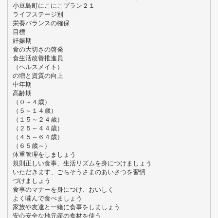
小豆島町にこにこプラン２１
ライフステージ別
栄養バランスの確保
目標
妊娠期
食の大切さの啓発
食生活改善推進員
（ヘルスメイト）
の増と資質の向上
中年期
高齢期
（０～４歳）
（５～１４歳）
（１５～２４歳）
（２５～４４歳）
（４５～６４歳）
（６５歳～）
体重管理をしましょう
規則正しい食事、生活リズムを身につけましょう
いただきます、ごちそうさまのあいさつを習慣
づけましょう
食事のマナーを身につけ、おいしく
よく噛んで食べましょう
家族や友達と一緒に食事をしましょう
安心安全な地元産の食材を使う