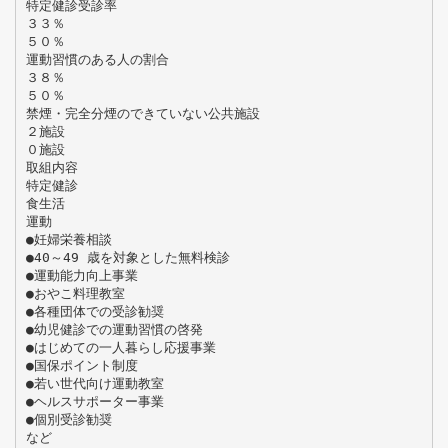
特定健診受診率
３３％
５０％
運動習慣のある人の割合
３８％
５０％
禁煙・完全分煙のできていない公共施設
２施設
０施設
取組内容
特定健診
食生活
運動
●妊婦栄養相談
●40～49 歳を対象とした無料検診
●運動能力向上事業
●おやこ料理教室
●各種団体での受診勧奨
●幼児健診での運動習慣の啓発
●はじめての一人暮らし応援事業
●国保ポイント制度
●若い世代向け運動教室
●ヘルスサポーター事業
●個別受診勧奨
など