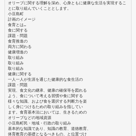
オリーブに関する理解を深め、心身ともに健康な生活を実現するこ
とに取り組んでいくこととします。
小豆島町
計画のイメージ
食育とは…
食に関する
課題・問題
食育推進の
両方に関わる
健康増進の
取り組み
取り組み
取り組み
健康に関する
一人一人が生涯を通じた健康的な食生活の
課題・問題
実現、食文化の継承、健康の確保等を図れる
よう、食について考える習慣や食に関する
様々な知識、および食を選択する判断力を楽
しく身につけるための取り組みを指してい
ます。食育基本法においては、生きるための
オリーブなどの地域資源
小豆島町民・地域・行政の取り組み
基本的な知識であり、知識の教育、道徳教育、
体育教育の基礎となるべきもの、と位置づけ