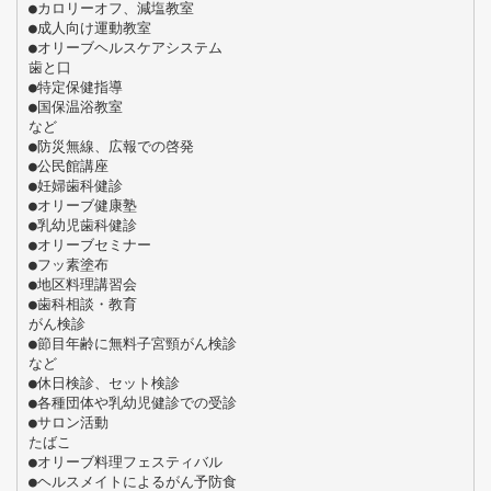
●カロリーオフ、減塩教室
●成人向け運動教室
●オリーブヘルスケアシステム
歯と口
●特定保健指導
●国保温浴教室
など
●防災無線、広報での啓発
●公民館講座
●妊婦歯科健診
●オリーブ健康塾
●乳幼児歯科健診
●オリーブセミナー
●フッ素塗布
●地区料理講習会
●歯科相談・教育
がん検診
●節目年齢に無料子宮頸がん検診
など
●休日検診、セット検診
●各種団体や乳幼児健診での受診
●サロン活動
たばこ
●オリーブ料理フェスティバル
●ヘルスメイトによるがん予防食