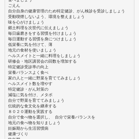
ごえん
自分自身の健康管理のため特定健診、がん検診を受診しましょう
受動喫煙しないよう、環境を整えましょう
味を心がけましょう
郷土料理を次世代に伝えましょう
毎日歯磨きをする習慣を付けましょう
毎日運動する習慣を身につけましょう
低栄養に気を付けて、薄
地元の食材を使いましょう
ヘルスメイトと一緒に料理をしましょう
研修会・地区講習会の回数を増加する
特定健診受診率の向上
栄養バランスよく食べ
家の人と一緒に野菜を育ててみましょう
ヘルスメイト数を増やす
特定健診・がん対策の
減塩に気を付け、メタボ
自分で野菜を育ててみましょう
伝統的な食文化を継承する
８０２０運動を実践する
自分で食べ物を選択し、 自分で栄養バランスを
地元の食べ物を知りましょう
妊娠期から生活習慣病
健康づくり