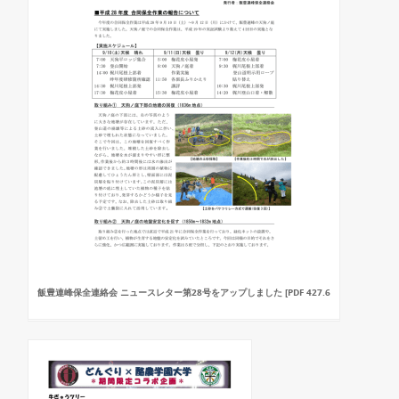
飯豊連峰保全連絡会 ニュースレター第28号をアップしました [PDF 427.6