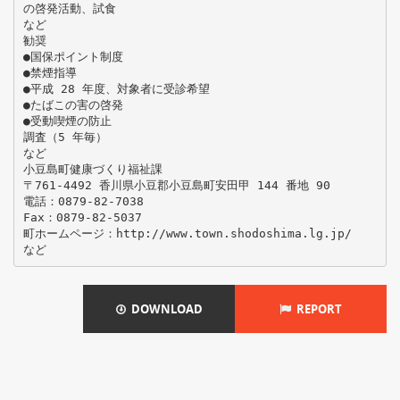
の啓発活動、試食
など
勧奨
●国保ポイント制度
●禁煙指導
●平成 28 年度、対象者に受診希望
●たばこの害の啓発
●受動喫煙の防止
調査（5 年毎）
など
小豆島町健康づくり福祉課
〒761-4492 香川県小豆郡小豆島町安田甲 144 番地 90
電話：0879-82-7038
Fax：0879-82-5037
町ホームページ：http://www.town.shodoshima.lg.jp/
DOWNLOAD
REPORT