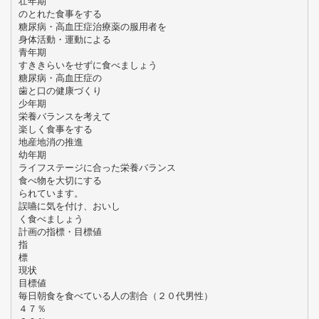
壮年期
のとれた食事をする
糖尿病・高血圧症治療薬の服用者を
身体活動・運動による
青年期
すききらいをせずに食べましょう
糖尿病・高血圧症の
歯と口の健康づくり
少年期
栄養バランスを考えて
楽しく食事をする
地産地消の推進
幼年期
ライフステージに合った栄養バランス
食べ物を大切にする
られています。
誤嚥に気を付け、おいし
く食べましょう
計画の指標・目標値
指
標
現状
目標値
毎日朝食を食べている人の割合（２０代男性）
４７％