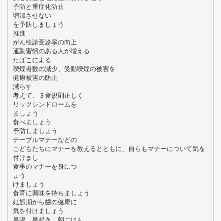
予防と重症化防止
増加させない
を予防しましょう
推進
がん検診受診率の向上
運動習慣のある人が増える
たばこによる
喫煙者数の減少、受動喫煙の被害を
健康被害の防止
減らす
考えて、３食規則正しく
リックシンドロームを
ましょう
食べましょう
予防しましょう
テーブルマナーなどの
こどもたちにマナーを教えるとともに、自らもマナーについて気を
付けまし
食事のマナーを身につ
ょう
けましょう
食育に興味を持ちましょう
妊娠期から歯の健康に
気を付けましょう
早寝、早起き、朝ごはん