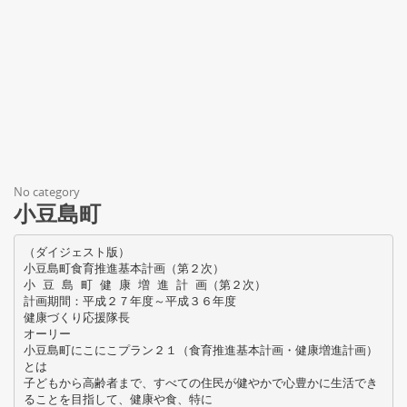
No category
小豆島町
（ダイジェスト版）
小豆島町食育推進基本計画（第２次）
小 豆 島 町 健 康 増 進 計 画（第２次）
計画期間：平成２７年度～平成３６年度
健康づくり応援隊長
オーリー
小豆島町にこにこプラン２１（食育推進基本計画・健康増進計画）
とは
子どもから高齢者まで、すべての住民が健やかで心豊かに生活でき
ることを目指して、健康や食、特に