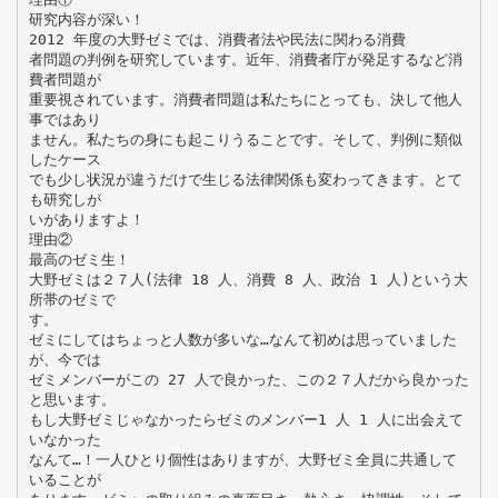
研究内容が深い！
2012 年度の大野ゼミでは、消費者法や民法に関わる消費
者問題の判例を研究しています。近年、消費者庁が発足するなど消
費者問題が
重要視されています。消費者問題は私たちにとっても、決して他人
事ではあり
ません。私たちの身にも起こりうることです。そして、判例に類似
したケース
でも少し状況が違うだけで生じる法律関係も変わってきます。とて
も研究しが
いがありますよ！
理由②
最高のゼミ生！
大野ゼミは２７人(法律 18 人、消費 8 人、政治 1 人)という大
所帯のゼミで
す。
ゼミにしてはちょっと人数が多いな…なんて初めは思っていました
が、今では
ゼミメンバーがこの 27 人で良かった、この２７人だから良かった
と思います。
もし大野ゼミじゃなかったらゼミのメンバー1 人 1 人に出会えて
いなかった
なんて…！一人ひとり個性はありますが、大野ゼミ全員に共通して
いることが