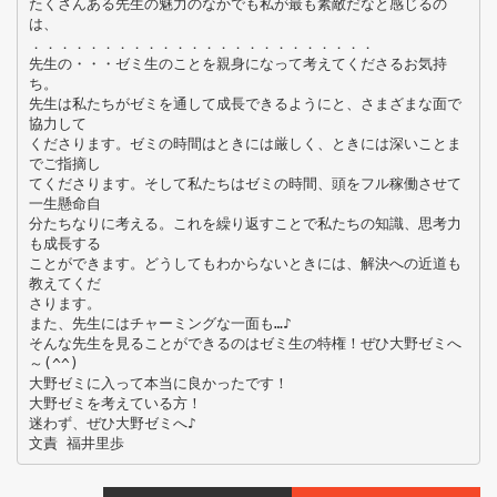
たくさんある先生の魅力のなかでも私が最も素敵だなと感じるの
は、
．．．．．．．．．．．．．．．．．．．．．．．．
先生の・・・ゼミ生のことを親身になって考えてくださるお気持
ち。
先生は私たちがゼミを通して成長できるようにと、さまざまな面で
協力して
くださります。ゼミの時間はときには厳しく、ときには深いことま
でご指摘し
てくださります。そして私たちはゼミの時間、頭をフル稼働させて
一生懸命自
分たちなりに考える。これを繰り返すことで私たちの知識、思考力
も成長する
ことができます。どうしてもわからないときには、解決への近道も
教えてくだ
さります。
また、先生にはチャーミングな一面も…♪
そんな先生を見ることができるのはゼミ生の特権！ぜひ大野ゼミへ
～(^^)
大野ゼミに入って本当に良かったです！
大野ゼミを考えている方！
迷わず、ぜひ大野ゼミへ♪