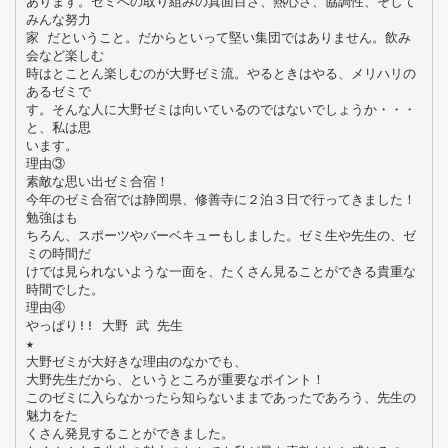
あります。ゼミへの取り組みの真面目さ、熱心さ、協調性、そして
みんな努力
家 だということ。だからといって堅い集団ではありません。飲み
会など楽しむ
時はとことん楽しむのが大野ゼミ流。やるときはやる、メリハリの
あるゼミで
す。そんな人に大野ゼミは向いているのではないでしょうか・・・
と、私は思
います。
理由③
素敵な思い出ゼミ合宿！
今年のゼミ合宿では静岡県、修善寺に２泊３日で行ってきました！
勉強はも
ちろん、スポーツやバーベキューもしました。ゼミ生や先生の、ゼ
ミの時間だ
けでは見られないような一面を、たくさん見ることができる貴重な
時間でした。
理由④
やっぱり!! 大野 武 先生
★
大野ゼミが大好きな理由のなかでも、
大野先生だから、というところが重要なポイント！
このゼミに入らなかったら知らないままであったであろう、先生の
魅力をた
くさん発見することができました。