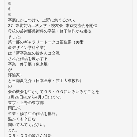
③
④
⑥
卒展にかこつけて 上野に集まるかい。
27 東北芸術工科大学・校友会 東京交流会を開催
母校の芸術部美術科の卒業・修了制作から選抜
ました。
第一部のギャラリートークは福住廉（美術
産デザイン学科卒業）
は「新卒業生の皆さんは交流
された作品を展示する、
卒業・修了展［東京展］
が、
評論家）
と三瀬夏之介（日本画家・芸工大准教授）
の
会の機会を生かしてＯＢ・ＯＧにいろいろなことを
3月26日㈮から4月3日㈯まで、
東京・上野の東京都
両氏が、
卒業・修了生の作品を批評。
温かくも辛口な
聞いてみてください。
また、
ＯＢ・ＯＧの皆さんは新