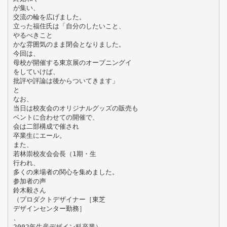
が集い、
交流の輪を広げました。
立った福住氏は「自分のしたいこと、
やるべきこと
かな雰囲気のまま閉会となりました。
今回は、
母校が開催する東京展のオープニングイ
をしていけば、
批評や評論は後からついてきます」
と
なお、
当日は校友会のオリジナルグッズの販売も
ベントに合わせての開催で、
会は二部構成で催され
卒業生にエール。
また、
若林崇校友会会長（1期・生
行われ、
多くの来場者の関心を集めました。
参加者の声
鈴木毅さん
（プロダクトデザイナー［東芝
デザインセンター勤務］
、
2002年生産デザイン科卒業）