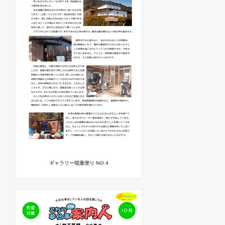
ギャラリー稲童便り NO.4