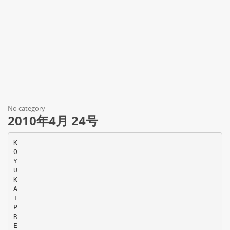
No category
2010年4月 24号
K
O
Y
U
K
A
I
P
R
E