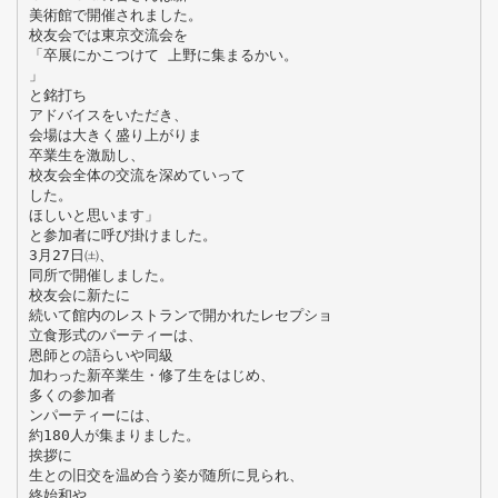
美術館で開催されました。
校友会では東京交流会を
「卒展にかこつけて 上野に集まるかい。
」
と銘打ち
アドバイスをいただき、
会場は大きく盛り上がりま
卒業生を激励し、
校友会全体の交流を深めていって
した。
ほしいと思います」
と参加者に呼び掛けました。
3月27日㈯、
同所で開催しました。
校友会に新たに
続いて館内のレストランで開かれたレセプショ
立食形式のパーティーは、
恩師との語らいや同級
加わった新卒業生・修了生をはじめ、
多くの参加者
ンパーティーには、
約180人が集まりました。
挨拶に
生との旧交を温め合う姿が随所に見られ、
終始和や