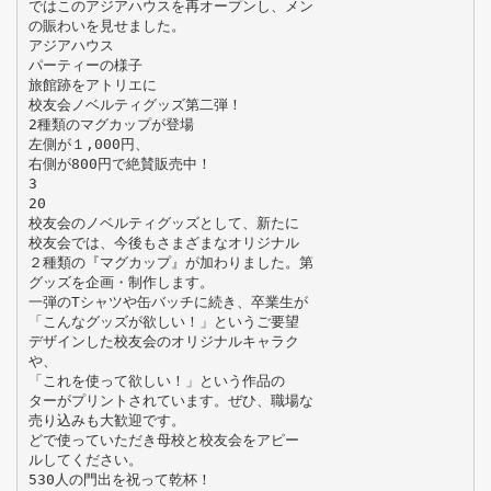
ではこのアジアハウスを再オープンし、メン
の賑わいを見せました。
アジアハウス
パーティーの様子
旅館跡をアトリエに
校友会ノベルティグッズ第二弾！
2種類のマグカップが登場
左側が１,000円、
右側が800円で絶賛販売中！
3
20
校友会のノベルティグッズとして、新たに
校友会では、今後もさまざまなオリジナル
２種類の『マグカップ』が加わりました。第
グッズを企画・制作します。
一弾のTシャツや缶バッチに続き、卒業生が
「こんなグッズが欲しい！」というご要望
デザインした校友会のオリジナルキャラク
や、
「これを使って欲しい！」という作品の
ターがプリントされています。ぜひ、職場な
売り込みも大歓迎です。
どで使っていただき母校と校友会をアピー
ルしてください。
530人の門出を祝って乾杯！