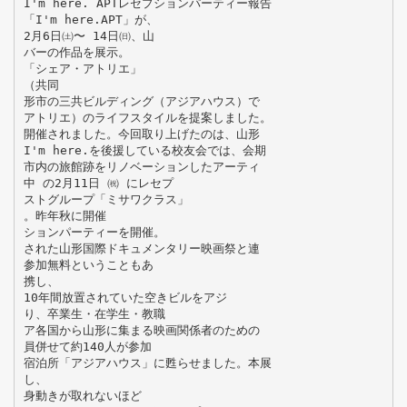
I'm here. APTレセプションパーティー報告
「I'm here.APT」が、
2月6日㈯〜 14日㈰、山
バーの作品を展示。
「シェア・アトリエ」
（共同
形市の三共ビルディング（アジアハウス）で
アトリエ）のライフスタイルを提案しました。
開催されました。今回取り上げたのは、山形
I'm here.を後援している校友会では、会期
市内の旅館跡をリノベーションしたアーティ
中 の2月11日 ㈷ にレセプ
ストグループ「ミサワクラス」
。昨年秋に開催
ションパーティーを開催。
された山形国際ドキュメンタリー映画祭と連
参加無料ということもあ
携し、
10年間放置されていた空きビルをアジ
り、卒業生・在学生・教職
ア各国から山形に集まる映画関係者のための
員併せて約140人が参加
宿泊所「アジアハウス」に甦らせました。本展
し、
身動きが取れないほど