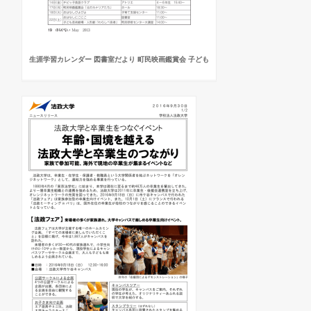
生涯学習カレンダー 図書室だより 町民映画鑑賞会 子ども