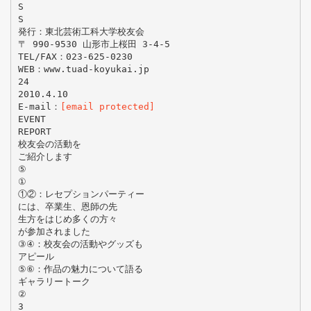
S
S
発行：東北芸術工科大学校友会
〒 990-9530 山形市上桜田 3-4-5
TEL/FAX：023-625-0230
WEB：www.tuad-koyukai.jp
24
2010.4.10
E-mail：
[email protected]
EVENT
REPORT
校友会の活動を
ご紹介します
⑤
①
①②：レセプションパーティー
には、卒業生、恩師の先
生方をはじめ多くの方々
が参加されました
③④：校友会の活動やグッズも
アピール
⑤⑥：作品の魅力について語る
ギャラリートーク
②
3