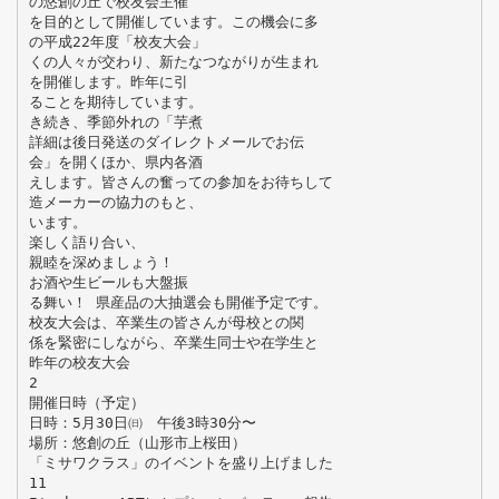
の悠創の丘で校友会主催
を目的として開催しています。この機会に多
の平成22年度「校友大会」
くの人々が交わり、新たなつながりが生まれ
を開催します。昨年に引
ることを期待しています。
き続き、季節外れの「芋煮
詳細は後日発送のダイレクトメールでお伝
会」を開くほか、県内各酒
えします。皆さんの奮っての参加をお待ちして
造メーカーの協力のもと、
います。
楽しく語り合い、
親睦を深めましょう！
お酒や生ビールも大盤振
る舞い！ 県産品の大抽選会も開催予定です。
校友大会は、卒業生の皆さんが母校との関
係を緊密にしながら、卒業生同士や在学生と
昨年の校友大会
2
開催日時（予定）
日時：5月30日㈰ 午後3時30分〜
場所：悠創の丘（山形市上桜田）
「ミサワクラス」のイベントを盛り上げました
11