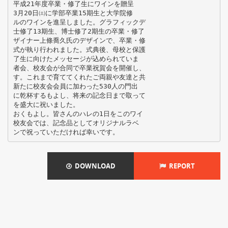
平成21年度卒業・修了生にワインを贈呈
3月20日㈯に学部卒業15期生と大学院修
ルのワインを進呈しました。グラフィックデ
士修了13期生、博士修了2期生の卒業・修了
ザイナー上條喬久氏のデザインで、卒業・修
式が執り行われました。式典後、母校と保護
了生に向けたメッセージが込められていま
者会、校友会が合同で卒業祝賀会を開催し、
す。これまで育ててくれたご両親や友達と共
新たに校友会会員に加わった530人の門出
に乾杯するもよし、将来の記念日まで取って
を盛大に祝いました。
おくもよし。皆さんのハレの1日をこのワイ
校友会では、記念品としてオリジナルラベ
DOWNLOAD
REPORT