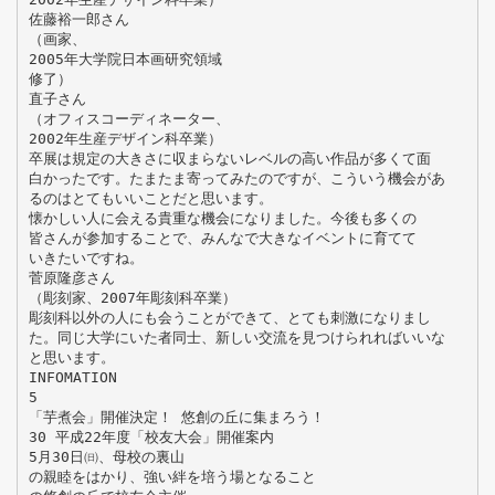
佐藤裕一郎さん
（画家、
2005年大学院日本画研究領域
修了）
直子さん
（オフィスコーディネーター、
2002年生産デザイン科卒業）
卒展は規定の大きさに収まらないレベルの高い作品が多くて面
白かったです。たまたま寄ってみたのですが、こういう機会があ
るのはとてもいいことだと思います。
懐かしい人に会える貴重な機会になりました。今後も多くの
皆さんが参加することで、みんなで大きなイベントに育てて
いきたいですね。
菅原隆彦さん
（彫刻家、2007年彫刻科卒業）
彫刻科以外の人にも会うことができて、とても刺激になりまし
た。同じ大学にいた者同士、新しい交流を見つけられればいいな
と思います。
INFOMATION
5
「芋煮会」開催決定！ 悠創の丘に集まろう！
30 平成22年度「校友大会」開催案内
5月30日㈰、母校の裏山
の親睦をはかり、強い絆を培う場となること