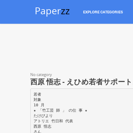
Paper
zz
EXPLORE CATEGORIES
No category
西原 悟志 - えひめ若者サポー
若者
対象
10 月
★ 「竹工芸 師 」 の仕 事 ★
たけびより
アトリエ 竹日和 代表
西原 悟志
さん