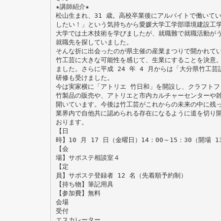
★講師紹介★
松山生まれ、31 歳。高校卒業後にアルバイトで働いて
したい！」という気持ちから愛媛大学工学部環境建設工
大学では土木技術を学びましたが、就職難で就職活動が
就職先を探していました。
そんな折に出会ったのが県主催の産業まつりで開かれて
竹工芸に大きな可能性を感じて、生業にすることを決意
ました。さらに平成 24 年 4 月からは「大分県竹工芸
研修も受けました。
今は実家横に「アトリエ 竹日和」を開設し、クラフトフ
竹製品の販売や、アトリエと市内カルチャーセンターや
開いています。今後は竹工芸がこれからの未来の中に残
業界内で自他共に認められる存在になるように道を切り
おります。
【日
時】10 月 17 日（金曜日）14：00～15：30（開場 1
【会
場】サポステ相談室４
【定
員】サポステ登録者 12 名（先着順予約制）
【持ち物】筆記用具
【参加費】無料
会場
受付
エスカレーター