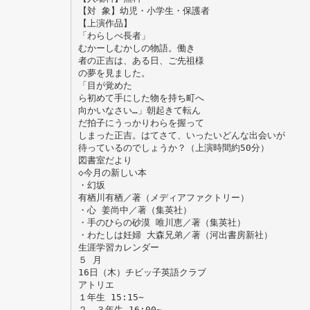
【対 象】幼児・小学生・保護者
【上演作品】
「わらしべ長者」
むかーしむかしの物語。働き
者の正吉は、ある日、ご先祖様
の夢を見ました。
「目が覚めた
ら初めて手にした物を持ち町へ
向かいなさい…」朝起きて転ん
だ拍子にうっかりわらを握って
しまった正吉。はてさて、いったいどんな出会いが
待っているのでしょうか？（上演時間約50分）
図書室だより
◇今月の新しい本
・幻坂
有栖川有栖／著（メディアファクトリー）
・心 姜尚中／著（集英社）
・手のひらの砂漠 唯川恵／著（集英社）
・わたしは妊婦 大森兄弟／著（河出書房新社）
生涯学習カレンダー
５ 月
16日（木）チビッ子英語クラブ
アトリエ
１年生 15:15∼
２、３年生 16:00∼