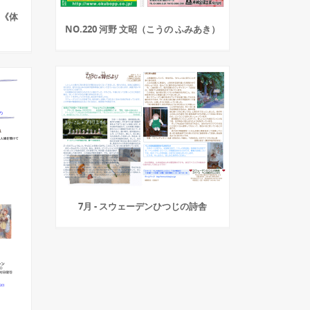
 《体
NO.220 河野 文昭（こうの ふみあき）
7月 - スウェーデンひつじの詩舎