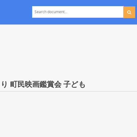
り 町民映画鑑賞会 子ども