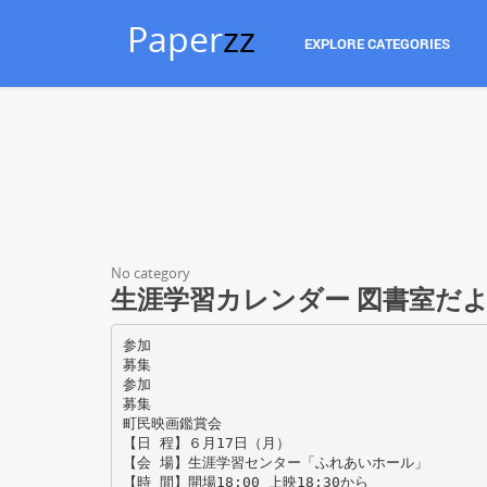
Paper
zz
EXPLORE CATEGORIES
No category
生涯学習カレンダー 図書室だよ
参加
募集
参加
募集
町民映画鑑賞会
【日 程】６月17日（月）
【会 場】生涯学習センター「ふれあいホール」
【時 間】開場18:00 上映18:30から