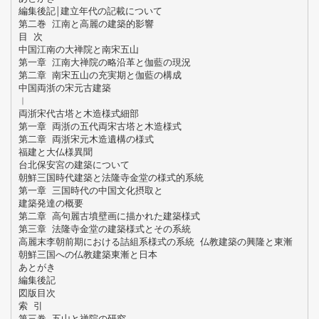
編集後記￨建立年代の記載について
第二巻 江南と高麗の建築的影響
目 次
中国江南の大禅院と南宋五山
第一章 江南大禅院の略沿革と伽藍の現況
第二章 南宋五山の充実期と伽藍の構成
中国両浙の宋元古建築
︱
両浙宋代古塔と木造様式細部
第一章 両浙の五代両宋古塔と木造様式
第二章 両浙宋元木造遺構の様式
福建と大仏様異聞
台北保安宮の建築について
朝鮮三国時代建築と法隆寺金堂の様式的系統
第一章 三国時代の中国文化摂取と
建築発達の概要
第二章 高句麗古墳壁画に描かれた建築様式
第三章 法隆寺金堂の建築様式とその系統
高麗末李朝前期における詰組系様式の系統 仏教建築の興隆と東漸
朝鮮三国への仏教建築東漸と日本
あとがき
編集後記
図版目次
索 引
第三巻 五山と禅院の研究