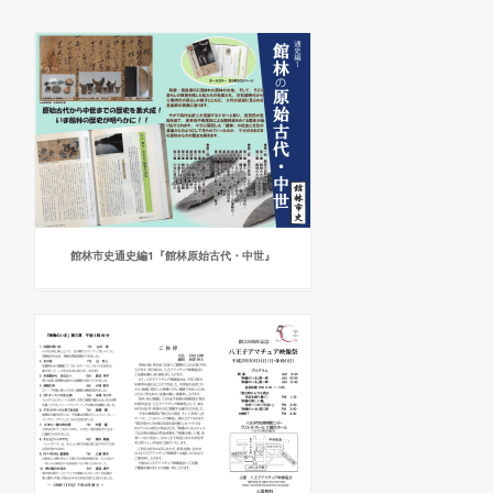
館林市史通史編1『館林原始古代・中世』