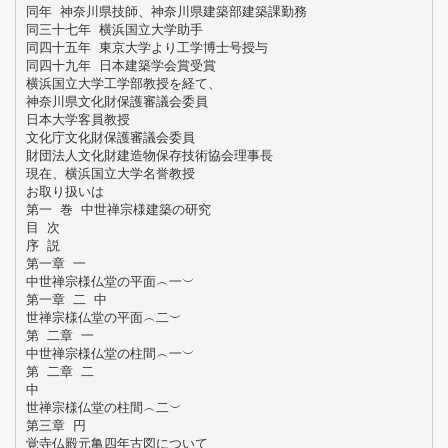
同年 神奈川県技師、神奈川県建築部建築課勤務
同三十七年 横浜国立大学助手
同四十五年 東京大学より工学博士号授与
同四十九年 日本建築学会賞受賞
横浜国立大学工学部教授を経て、
神奈川県文化財保護審議会委員
日本大学客員教授
文化庁文化財保護審議会委員
財団法人文化財建造物保存技術協会理事長
現在、横浜国立大学名誉教授
お取り扱いは
第一 巻 中世禅宗様建築の研究
目 次
序 説
第一章 一
中世禅宗様仏堂の平面︵一︶
第一章 二 中
世禅宗様仏堂の平面︵二︶
第 二章 一
中世禅宗様仏堂の柱間︵一︶
第 二章 二
中
世禅宗様仏堂の柱間︵二︶
第三章 円
覚寺仏殿元亀四年古図について