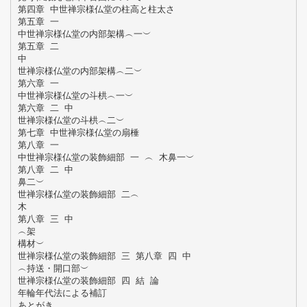
第四章 中世禅宗様仏堂の柱高と柱太さ
第五章 一
中世禅宗様仏堂の内部架構︵一︶
第五章 二
中
世禅宗様仏堂の内部架構︵二︶
第六章 一
中世禅宗様仏堂の斗栱︵一︶
第六章 二 中
世禅宗様仏堂の斗栱︵二︶
第七章 中世禅宗様仏堂の扇棰
第八章 一
中世禅宗様仏堂の装飾細部 一 ︵ 木鼻一︶
第八章 二 中
鼻二︶
世禅宗様仏堂の装飾細部 二︵
木
第八章 三 中
︵架
構材︶
世禅宗様仏堂の装飾細部 三 第八章 四 中
︵持送・開口部︶
世禅宗様仏堂の装飾細部 四 結 論
年輪年代法による補訂
あとがき