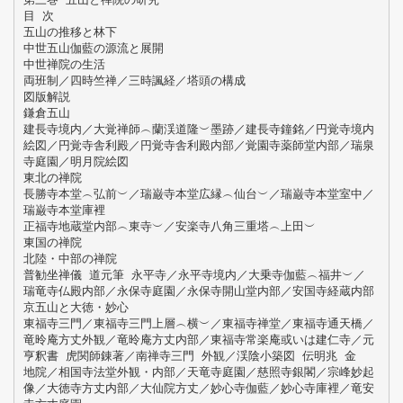
目 次
五山の推移と林下
中世五山伽藍の源流と展開
中世禅院の生活
両班制／四時竺禅／三時諷経／塔頭の構成
図版解説
鎌倉五山
建長寺境内／大覚禅師︵蘭渓道隆︶墨跡／建長寺鐘銘／円覚寺境内
絵図／円覚寺舎利殿／円覚寺舎利殿内部／覚園寺薬師堂内部／瑞泉
寺庭園／明月院絵図
東北の禅院
長勝寺本堂︵弘前︶／瑞巌寺本堂広縁︵仙台︶／瑞巌寺本堂室中／
瑞巌寺本堂庫裡
正福寺地蔵堂内部︵東寺︶／安楽寺八角三重塔︵上田︶
東国の禅院
北陸・中部の禅院
普勧坐禅儀 道元筆 永平寺／永平寺境内／大乗寺伽藍︵福井︶／
瑞竜寺仏殿内部／永保寺庭園／永保寺開山堂内部／安国寺経蔵内部
京五山と大徳・妙心
東福寺三門／東福寺三門上層︵横︶／東福寺禅堂／東福寺通天橋／
竜昤庵方丈外観／竜昤庵方丈内部／東福寺常楽庵或いは建仁寺／元
亨釈書 虎関師錬著／南禅寺三門 外観／渓陰小築図 伝明兆 金
地院／相国寺法堂外観・内部／天竜寺庭園／慈照寺銀閣／宗峰妙起
像／大徳寺方丈内部／大仙院方丈／妙心寺伽藍／妙心寺庫裡／竜安