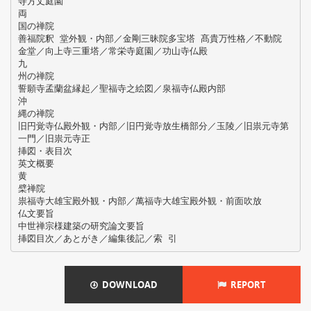
寺方丈庭園
両
国の禅院
善福院釈 堂外観・内部／金剛三昧院多宝塔 髙貴万性格／不動院
金堂／向上寺三重塔／常栄寺庭園／功山寺仏殿
九
州の禅院
誓願寺孟蘭盆縁起／聖福寺之絵図／泉福寺仏殿内部
沖
縄の禅院
旧円覚寺仏殿外観・内部／旧円覚寺放生橋部分／玉陵／旧祟元寺第
一門／旧祟元寺正
挿図・表目次
英文概要
黄
檗禅院
祟福寺大雄宝殿外観・内部／萬福寺大雄宝殿外観・前面吹放
仏文要旨
中世禅宗様建築の研究論文要旨
DOWNLOAD
REPORT