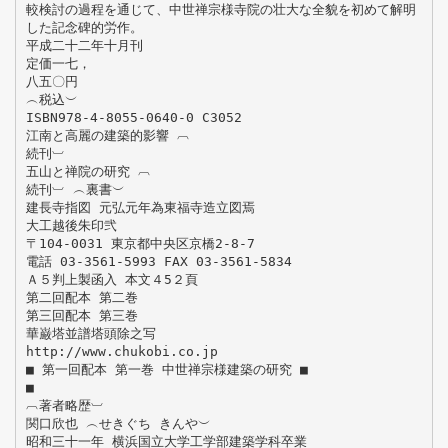
較検討の過程を通じて、中世禅宗様寺院の壮大な全貌を初めて解明
した記念碑的労作。
平成二十二年十月刊
定価一七，
八五〇円
︵税込︶
ISBN978-4-8055-0640-0 C3052
江南と高麗の建築的影響 ︹
続刊︺
五山と禅院の研究 ︹
続刊︺ ︵裏書︶
建長寺指図 元弘元年為東福寺造立図焉
大工越後朱印弐
〒104-0031 東京都中央区京橋2-8-7
電話 03-3561-5993 FAX 03-3561-5834
Ａ５判上製函入 本文４5２頁
第二回配本 第二巻
第三回配本 第三巻
華巌塔並譜塔頭除之写
http://www.chukobi.co.jp
■ 第一回配本 第一巻 中世禅宗様建築の研究 ■
■
︹著者略歴︺
関口欣也 ︵せきぐち きんや︶
昭和三十一年 横浜国立大学工学部建築学科卒業