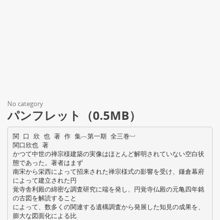
No category
パンフレット（0.5MB）
関 口 欣 也 著 作 集︹第一期 全三巻︺
関口欣也 著
かつて中世の禅宗様建築の実像はほとんど解明されていない空白状
態であった。著者はまず
南宋から栄西によって招来された禅宗様式の影響を受け、鎌倉幕府
によって建立された円
覚寺舎利殿の綿密な調査研究に端を発し、円覚寺仏殿の元亀四年銘
の古図を解読すること
によって、数多くの関連する遺構調査から発展した知見の成果を、
膨大な図面化による比