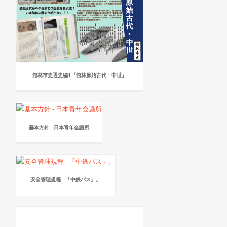
館林市史通史編1『館林原始古代・中世』
基本方針 - 日本青年会議所
安全管理規程 - 「中鉄バス」。