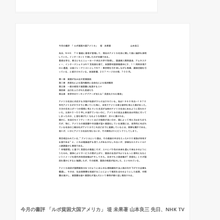
今月の書評 「ルポ貧困大国アメリカ」 堤 未果著 山本良三 先日、NHK TV