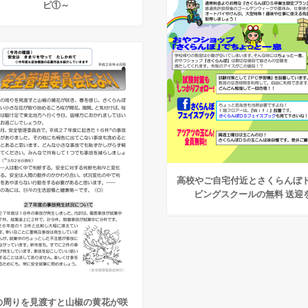
ピ①～
高校やご自宅付近とさくらんぼ
ビングスクールの無料 送迎
の周りを見渡すと山椒の黄花が咲