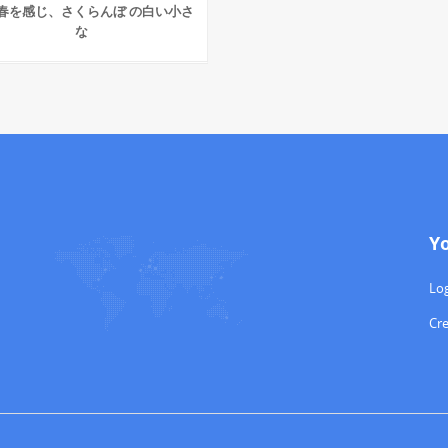
春を感じ、さくらんぼ の白い小さ
な
Y
Log
Cr