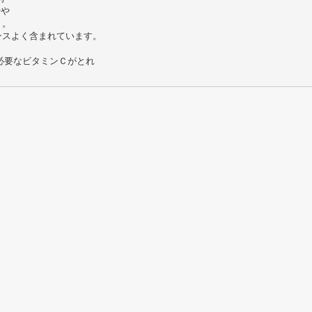
骨や
う。
ンスよく含まれています。
必要なビタミンＣがとれ