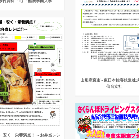
添付資料「1」 - 酪農学園大学
山形産直市 - 東日本旅客鉄道株
仙台支社
・安く・栄養満点！ ～お弁当レシ