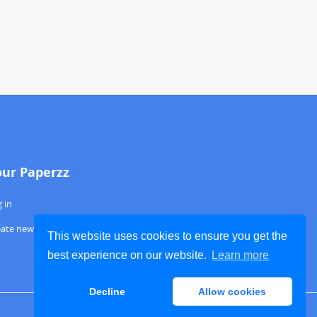
our Paperzz
 in
eate new account
This website uses cookies to ensure you get the
best experience on our website.
Learn more
Decline
Allow cookies
ABOUT PAPERZZ
DMCA / GDPR
REPORT