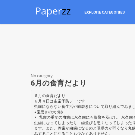
Paper
zz
EXPLORE CATEGORIES
No category
6月の食育だより
６月の食育だより
６月４日は虫歯予防デーです
虫歯にならない食生活や歯磨きについて取り組んでみま
★歯磨きの大切さ
• 乳歯の重度の虫歯は永久歯にも影響を及ぼし、永久歯
虫歯になってしまったり、歯並びも悪くなってしまった
ます。また、奥歯が虫歯になるのと咀嚼力が弱くなり丸
みすることになることも少なくありません。