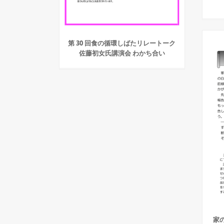
第 30 回食の循環しばたリレートーク
佐藤初女氏講演会 わかち合い
家