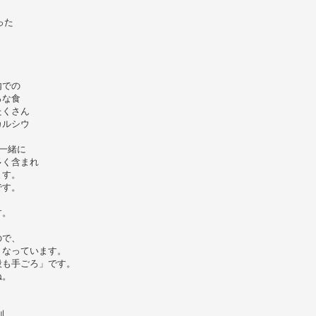
った
。
内での
ろな食
たくさん
カルシウ
一緒に
多く含まれ
ます。
です。
す。
ので、
くなっています。
段も手ごろ」です。
ね。
則