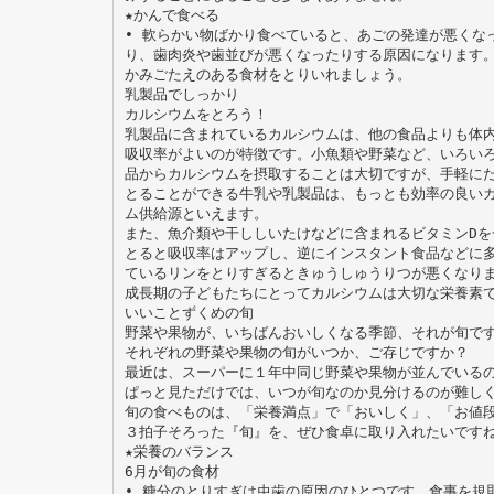
★かんで食べる
• 軟らかい物ばかり食べていると、あごの発達が悪くな
り、歯肉炎や歯並びが悪くなったりする原因になります
かみごたえのある食材をとりいれましょう。
乳製品でしっかり
カルシウムをとろう！
乳製品に含まれているカルシウムは、他の食品よりも体
吸収率がよいのが特徴です。小魚類や野菜など、いろい
品からカルシウムを摂取することは大切ですが、手軽に
とることができる牛乳や乳製品は、もっとも効率の良い
ム供給源といえます。
また、魚介類や干ししいたけなどに含まれるビタミンDを
とると吸収率はアップし、逆にインスタント食品などに
ているリンをとりすぎるときゅうしゅうりつが悪くなり
成長期の子どもたちにとってカルシウムは大切な栄養素
いいことずくめの旬
野菜や果物が、いちばんおいしくなる季節、それが旬で
それぞれの野菜や果物の旬がいつか、ご存じですか？
最近は、スーパーに１年中同じ野菜や果物が並んでいる
ぱっと見ただけでは、いつが旬なのか見分けるのが難し
旬の食べものは、「栄養満点」で「おいしく」、「お値
３拍子そろった『旬』を、ぜひ食卓に取り入れたいです
★栄養のバランス
6月が旬の食材
• 糖分のとりすぎは虫歯の原因のひとつです。食事を規